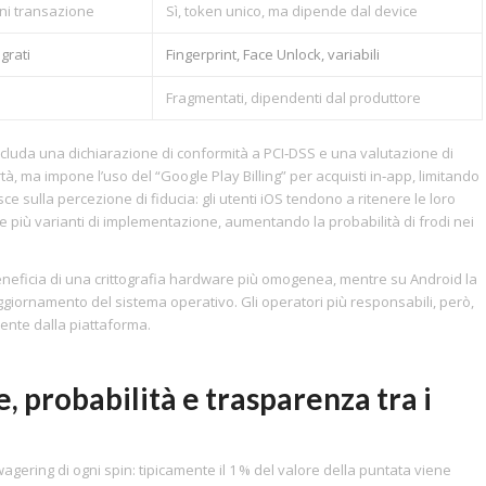
gni transazione
Sì, token unico, ma dipende dal device
grati
Fingerprint, Face Unlock, variabili
Fragmentati, dipendenti dal produttore
ncluda una dichiarazione di conformità a PCI‑DSS e una valutazione di
rtà, ma impone l’uso del “Google Play Billing” per acquisti in‑app, limitando
ce sulla percezione di fiducia: gli utenti iOS tendono a ritenere le loro
e più varianti di implementazione, aumentando la probabilità di frodi nei
beneficia di una crittografia hardware più omogenea, mentre su Android la
aggiornamento del sistema operativo. Gli operatori più responsabili, però,
nte dalla piattaforma.
, probabilità e trasparenza tra i
gering di ogni spin: tipicamente il 1 % del valore della puntata viene