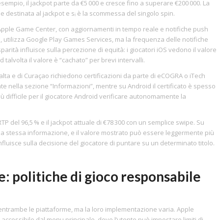
mpio, il jackpot parte da €5 000 e cresce fino a superare €200 000. La
ale destinata al jackpot e sᵢ è la scommessa del singolo spin.
di Apple Game Center, con aggiornamenti in tempo reale e notifiche push
e, utilizza Google Play Games Services, ma la frequenza delle notifiche
rità influisce sulla percezione di equità: i giocatori iOS vedono il valore
lvolta il valore è “cachato” per brevi intervalli.
alta e di Curaçao richiedono certificazioni da parte di eCOGRA o iTech
nte nella sezione “Informazioni”, mentre su Android il certificato è spesso
ù difficile per il giocatore Android verificare autonomamente la
RTP del 96,5 % e il jackpot attuale di €78 300 con un semplice swipe. Su
la stessa informazione, e il valore mostrato può essere leggermente più
nfluisce sulla decisione del giocatore di puntare su un determinato titolo.
: politiche di gioco responsabile
 entrambe le piattaforme, ma la loro implementazione varia. Apple
ccessibile dal menu principale, dove l’utente può impostare limiti di