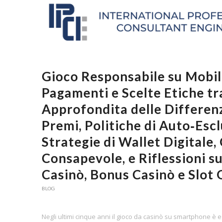
Gioco Responsabile su Mobile
Pagamenti e Scelte Etiche tr
Approfondita delle Differenz
Premi, Politiche di Auto‑Esc
Strategie di Wallet Digitale,
Consapevole, e Riflessioni s
Casinò, Bonus Casinò e Slot 
BLOG
Negli ultimi cinque anni il gioco da casinò su smartphone è 