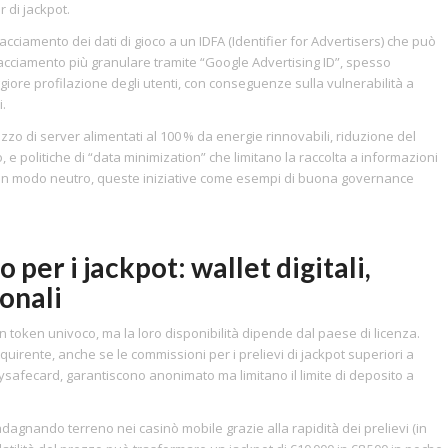
 di jackpot.
 tracciamento dei dati di gioco a un IDFA (Identifier for Advertisers) che può
tracciamento più granulare tramite “Google Advertising ID”, spesso
iore profilazione degli utenti, con conseguenze sulla vulnerabilità a
.
izzo di server alimentati al 100 % da energie rinnovabili, riduzione del
e politiche di “data minimization” che limitano la raccolta a informazioni
a, in modo neutro, queste iniziative come esempi di buona governance
per i jackpot: wallet digitali,
onali
token univoco, ma la loro disponibilità dipende dal paese di licenza.
irente, anche se le commissioni per i prelievi di jackpot superiori a
ysafecard, garantiscono anonimato ma limitano il limite di deposito a
adagnando terreno nei casinò mobile grazie alla rapidità dei prelievi (in