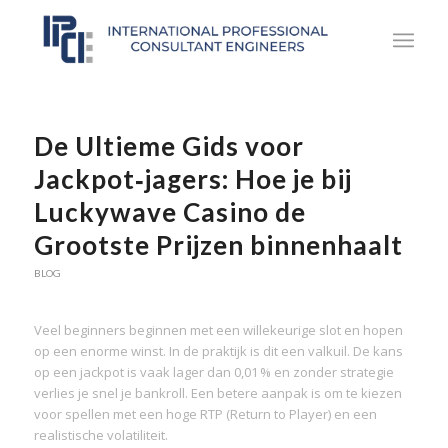
De Ultieme Gids voor
Jackpot‑jagers: Hoe je bij
Luckywave Casino de
Grootste Prijzen binnenhaalt
BLOG
Veel beginners beginnen met een willekeurige slot en hopen
op een enorme winst. In de praktijk is dit een valkuil. De kans
op een jackpot is vaak lager dan 0,01 % en zonder strategie
verlies je snel je bankroll. Een betere aanpak is om te kiezen
voor spellen met een hoge RTP (Return to Player) en een
realistische volatiliteit.