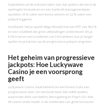
Statistieken uit de industrie laten zien dat spelers die eerst de
spelregels bestuderen en een bankroll‑managementplan
opzetten, 35 % vaker een bonus winnen en 22 % vaker een
jackpot triggeren.
Voorbeeld: Stel je speelt
Mega Moolah
met een RTP van 96,5 %
en een volatiliteit die grote uitbetalingen ondersteunt. Als je
€100 inzet en een inzetlimiet van 5 % hanteert, kun je langer
spelen en je kansen op de progressieve jackpot vergroten.
Het geheim van progressieve
jackpots: Hoe Luckywave
Casino je een voorsprong
geeft
Luckywave Casino staat bekend om een breed scala aan
progressieve slots. De site biedt meer dan 4.800 spellen,
waaronder titels van NetEnt, Microgaming en Play’n GO. Wat
dit casino uniek maakt, is de combinatie van grote bonussen