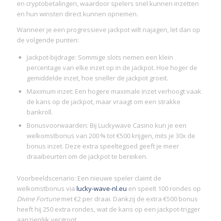
en cryptobetalingen, waardoor spelers snel kunnen inzetten
en hun winsten direct kunnen opnemen.
Wanneer je een progressieve jackpot wilt najagen, let dan op
de volgende punten:
Jackpot‑bijdrage: Sommige slots nemen een klein
percentage van elke inzet op in de jackpot. Hoe hoger de
gemiddelde inzet, hoe sneller de jackpot groeit.
Maximum inzet: Een hogere maximale inzet verhoogt vaak
de kans op de jackpot, maar vraagt om een strakke
bankroll.
Bonusvoorwaarden: Bij Luckywave Casino kun je een
welkomstbonus van 200 % tot €500 krijgen, mits je 30x de
bonus inzet. Deze extra speeltegoed geeft je meer
draaibeurten om de jackpot te bereiken.
Voorbeeldscenario: Een nieuwe speler claimt de
welkomstbonus via
lucky-wave-nl.eu
en speelt 100 rondes op
Divine Fortune
met €2 per draai. Dankzij de extra €500 bonus
heeft hij 250 extra rondes, wat de kans op een jackpot‑trigger
aanzienlijk vergroot.