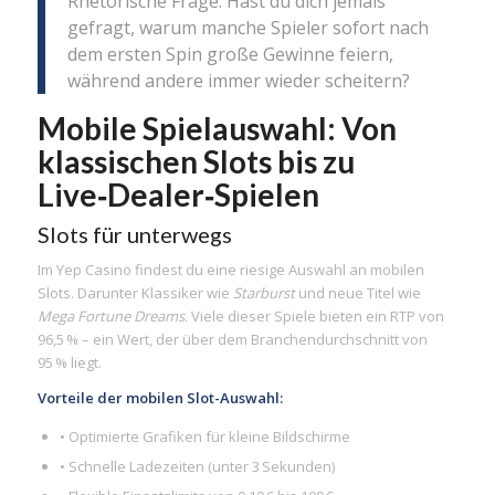
Rhetorische Frage: Hast du dich jemals
gefragt, warum manche Spieler sofort nach
dem ersten Spin große Gewinne feiern,
während andere immer wieder scheitern?
Mobile Spielauswahl: Von
klassischen Slots bis zu
Live‑Dealer‑Spielen
Slots für unterwegs
Im Yep Casino findest du eine riesige Auswahl an mobilen
Slots. Darunter Klassiker wie
Starburst
und neue Titel wie
Mega Fortune Dreams
. Viele dieser Spiele bieten ein RTP von
96,5 % – ein Wert, der über dem Branchendurchschnitt von
95 % liegt.
Vorteile der mobilen Slot-Auswahl:
• Optimierte Grafiken für kleine Bildschirme
• Schnelle Ladezeiten (unter 3 Sekunden)