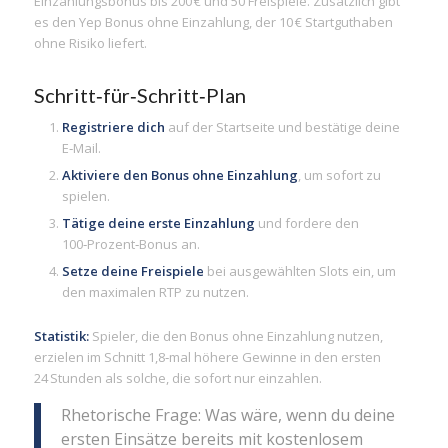
Einzahlungsbonus bis 200 € und 50 Freispiele. Zusätzlich gibt
es den Yep Bonus ohne Einzahlung, der 10 € Startguthaben
ohne Risiko liefert.
Schritt‑für‑Schritt‑Plan
Registriere dich
auf der Startseite und bestätige deine
E‑Mail.
Aktiviere den Bonus ohne Einzahlung
, um sofort zu
spielen.
Tätige deine erste Einzahlung
und fordere den
100‑Prozent‑Bonus an.
Setze deine Freispiele
bei ausgewählten Slots ein, um
den maximalen RTP zu nutzen.
Statistik:
Spieler, die den Bonus ohne Einzahlung nutzen,
erzielen im Schnitt 1,8‑mal höhere Gewinne in den ersten
24 Stunden als solche, die sofort nur einzahlen.
Rhetorische Frage: Was wäre, wenn du deine
ersten Einsätze bereits mit kostenlosem