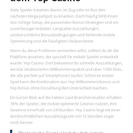
Viele Spieler träumen davon, im Zug oder im Bus den
nächsten Mega‑Jackpot zu knacken. Doch häufig fehlt ihnen
das richtige Setup, die passenden Bonus‑Strategien und ein
zuverlässiger Anbieter. Langsame Auszahlungen,
unübersichtliche Bonusbedingungen und fehlende mobile
Optimierung sind die häufigsten Stolpersteine.
Wenn du diese Probleme vermeiden willst, solltest du dir die
Plattform ansehen, die speziell für mobile Spieler entwickelt
wurde: Yep Casino. Dort bekommst du schnelle Auszahlungen,
ein klar strukturiertes Willkommenspaket und über 1 000 Slots,
die alle perfekt auf Smartphones laufen. Schon im ersten
Spiel kann die Kombination aus Yep Willkommensbonus und
Yep Bonus ohne Einzahlung den Unterschied machen.
Ein kurzer Blick auf die Fakten: Laut Branchenstudien erhalten
78 % der Spieler, die mobile‑optimierte Casinos nutzen, ihre
Gewinne innerhalb von 24 Stunden. Yep Casino liegt mit einer
durchschnittlichen Auszahlungszeit von 12 Stunden sogar
noch besser.