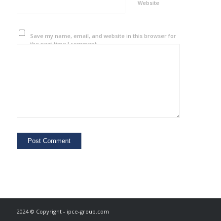
Website
Save my name, email, and website in this browser for
the next time I comment.
2024 © Copyright - ipce-group.com