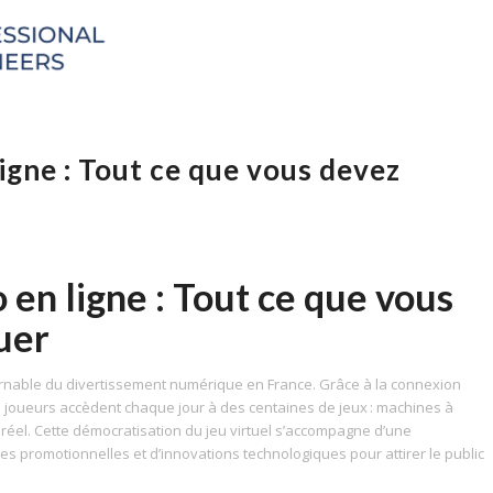
igne : Tout ce que vous devez
 en ligne : Tout ce que vous
uer
nable du divertissement numérique en France. Grâce à la connexion
 joueurs accèdent chaque jour à des centaines de jeux : machines à
 réel. Cette démocratisation du jeu virtuel s’accompagne d’une
res promotionnelles et d’innovations technologiques pour attirer le public