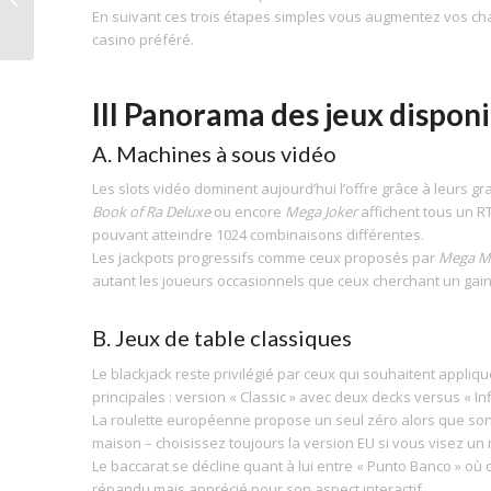
En suivant ces trois étapes simples vous augmentez vos cha
dem Yep...
casino préféré.
III Panorama des jeux dispon
A. Machines à sous vidéo
Les slots vidéo dominent aujourd’hui l’offre grâce à leurs 
Book of Ra Deluxe
ou encore
Mega Joker
affichent tous un R
pouvant atteindre 1024 combinaisons différentes.
Les jackpots progressifs comme ceux proposés par
Mega M
autant les joueurs occasionnels que ceux cherchant un gain
B. Jeux de table classiques
Le blackjack reste privilégié par ceux qui souhaitent appli
principales : version « Classic » avec deux decks versus « In
La roulette européenne propose un seul zéro alors que so
maison – choisissez toujours la version EU si vous visez un 
Le baccarat se décline quant à lui entre « Punto Banco » où 
répandu mais apprécié pour son aspect interactif.