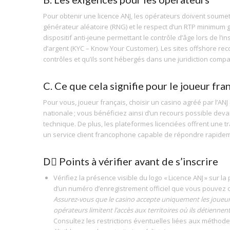
Pour obtenir une licence ANJ, les opérateurs doivent soumett
générateur aléatoire (RNG) et le respect d’un RTP minimum g
dispositif anti‑jeune permettant le contrôle d’âge lors de l
d’argent (KYC – Know Your Customer). Les sites offshore reco
contrôles et qu’ils sont hébergés dans une juridiction comp
C. Ce que cela signifie pour le joueur fra
Pour vous, joueur français, choisir un casino agréé par l’ANJ
nationale ; vous bénéficiez ainsi d’un recours possible devan
technique. De plus, les plateformes licenciées offrent une t
un service client francophone capable de répondre rapide
D️⃣ Points à vérifier avant de s’inscrire
Vérifiez la présence visible du logo « Licence ANJ » sur l
d’un numéro d’enregistrement officiel que vous pouvez c
Assurez‑vous que le casino accepte uniquement les joueur
opérateurs limitent l’accès aux territoires où ils détiennen
Consultez les restrictions éventuelles liées aux méthod