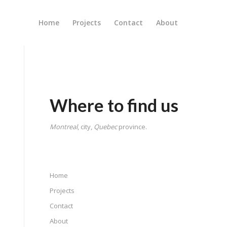
Home
Projects
Contact
About
Where to find us
Montreal
, city,
Quebec
province.
Home
Projects
Contact
About