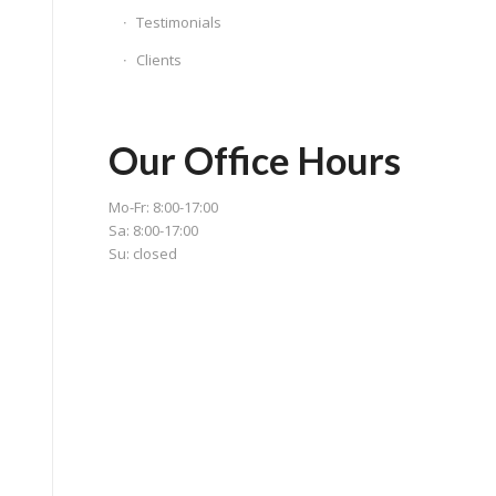
Testimonials
Clients
Our Office Hours
Mo-Fr: 8:00-17:00
Sa: 8:00-17:00
Su: closed