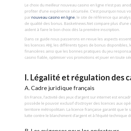
Le choix du meilleur nouveau casino en ligne n’est pas anodi
profiter d’une expérience sécurisée. C’est pourquoi nous v
par
nouveau casino en ligne
, le site de référence qui analy
de qualité des bonus. Basketnews.Net compare plus d’une ce
aident à faire le bon choix dès la première inscription.
Dans ce guide nous passerons en revue les aspects essentiel
les licences ANJ, les différents types de bonus disponibles,
financières ainsi que les bonnes pratiques du jeu responsab
casino fiable, optimiser vos promotions et jouer en toute sér
I. Légalité et régulation des 
A. Cadre juridique français
En France, l’activité des jeux d’argent sur internet est encadr
possède le pouvoir exclusif d’octroyer des licences aux opé
territoire métropolitain. La licence française garantit que le 
lutte contre le blanchiment d’argent et à l’équité technique de
B. Les exigences pour les opérateurs