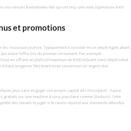
 dans nos revues Basketnews.Net qui ont reçu une note supérieure à 4/5
bonus et promotions
r les nouveaux joueurs. Typiquement il consiste en un dépôt égalé allant
ui active l’offre lors du premier versement. Par exemple
 tout en offrant un plafond maximum de €500 incluant votre dépôt initial.
‑haut (exigence 30x) avant toute conversion en argent réel.
ues jeux sans engager son propre capital dès l’inscription : il peut
urs gratuits sur une machine à sous populaire comme
Starburst
. Cette
a rapidité des retraits et juger si le casino répond aux standards attendus