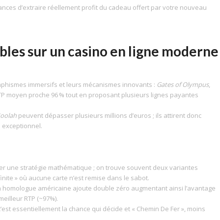
nces d’extraire réellement profit du cadeau offert par votre nouveau
ibles sur un casino en ligne moderne
graphismes immersifs et leurs mécanismes innovants :
Gates of Olympus
,
TP moyen proche 96 % tout en proposant plusieurs lignes payantes
oolah
peuvent dépasser plusieurs millions d’euros ; ils attirent donc
 exceptionnel.
quer une stratégie mathématique ; on trouve souvent deux variantes
finite » où aucune carte n’est remise dans le sabot.
n homologue américaine ajoute double zéro augmentant ainsi l’avantage
meilleur RTP (~97%).
c’est essentiellement la chance qui décide et « Chemin De Fer », moins