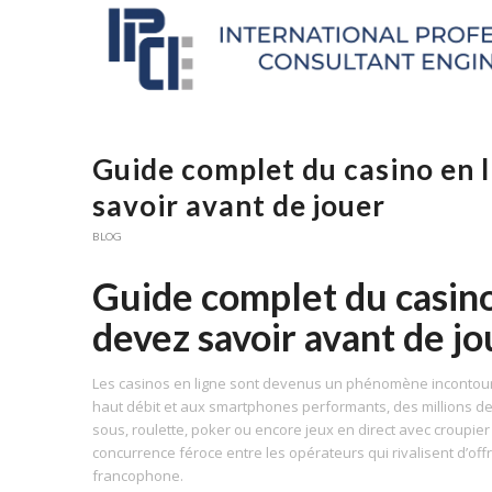
Guide complet du casino en l
savoir avant de jouer
BLOG
Guide complet du casino
devez savoir avant de jo
Les casinos en ligne sont devenus un phénomène incontour
haut débit et aux smartphones performants, des millions de
sous, roulette, poker ou encore jeux en direct avec croupier
concurrence féroce entre les opérateurs qui rivalisent d’off
francophone.