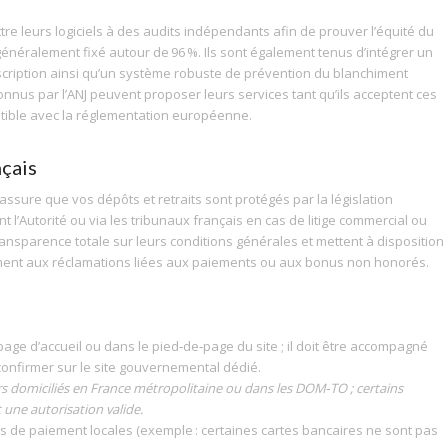
re leurs logiciels à des audits indépendants afin de prouver l’équité du
énéralement fixé autour de 96 %. Ils sont également tenus d’intégrer un
’inscription ainsi qu’un système robuste de prévention du blanchiment
nnus par l’ANJ peuvent proposer leurs services tant qu’ils acceptent ces
atible avec la réglementation européenne.
nçais
 assure que vos dépôts et retraits sont protégés par la législation
t l’Autorité ou via les tribunaux français en cas de litige commercial ou
ransparence totale sur leurs conditions générales et mettent à disposition
ment aux réclamations liées aux paiements ou aux bonus non honorés.
a page d’accueil ou dans le pied‑de‑page du site ; il doit être accompagné
onfirmer sur le site gouvernemental dédié.
s domiciliés en France métropolitaine ou dans les DOM‑TO ; certains
t une autorisation valide.
es de paiement locales (exemple : certaines cartes bancaires ne sont pas