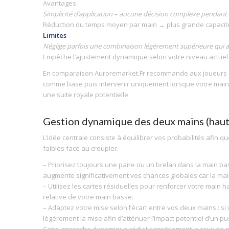
Avantages
Simplicité d’application – aucune décision complexe pendant la
Réduction du temps moyen par main → plus grande capacité 
Limites
Néglige parfois une combinaison légèrement supérieure qui aur
Empêche l’ajustement dynamique selon votre niveau actuel d
En comparaison Auroremarket.Fr recommande aux joueurs ex
comme base puis intervenir uniquement lorsque votre main
une suite royale potentielle.
Gestion dynamique des deux mains (haut
L’idée centrale consiste à équilibrer vos probabilités afin
faibles face au croupier.
– Priorisez toujours une paire ou un brelan dans la main ba
augmente significativement vos chances globales car la main
– Utilisez les cartes résiduelles pour renforcer votre main
relative de votre main basse.
– Adaptez votre mise selon l’écart entre vos deux mains : s
légèrement la mise afin d’atténuer l’impact potentiel d’un pu
Cette approche dynamique réduit sensiblement le taux de p