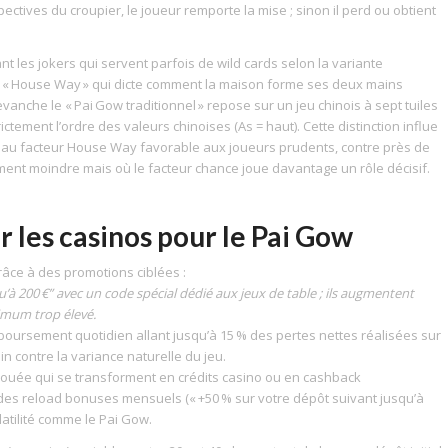
ctives du croupier, le joueur remporte la mise ; sinon il perd ou obtient
nt les jokers qui servent parfois de wild cards selon la variante
au « House Way » qui dicte comment la maison forme ses deux mains
anche le « Pai Gow traditionnel » repose sur un jeu chinois à sept tuiles
tement l’ordre des valeurs chinoises (As = haut). Cette distinction influe
e au facteur House Way favorable aux joueurs prudents, contre près de
ement moindre mais où le facteur chance joue davantage un rôle décisif.
r les casinos pour le Pai Gow
râce à des promotions ciblées :
 200 €” avec un code spécial dédié aux jeux de table ; ils augmentent
imum trop élevé.
mboursement quotidien allant jusqu’à 15 % des pertes nettes réalisées sur
 contre la variance naturelle du jeu.
jouée qui se transforment en crédits casino ou en cashback
es reload bonuses mensuels (« +50 % sur votre dépôt suivant jusqu’à
olatilité comme le Pai Gow.