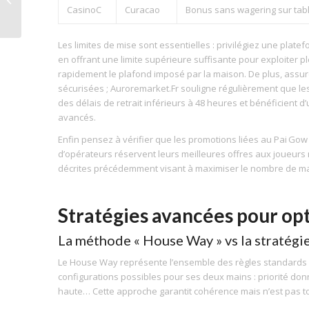
CasinoC
Curacao
Bonus sans wagering sur tab
Ownershi...
Les limites de mise sont essentielles : privilégiez une pl
en offrant une limite supérieure suffisante pour exploiter
rapidement le plafond imposé par la maison. De plus, assu
sécurisées ; Auroremarket.Fr souligne régulièrement que les
des délais de retrait inférieurs à 48 heures et bénéficient 
avancés.
Enfin pensez à vérifier que les promotions liées au Pai Gow
d’opérateurs réservent leurs meilleures offres aux joueurs m
décrites précédemment visant à maximiser le nombre de mai
Stratégies avancées pour op
La méthode « House Way » vs la stratégi
Le House Way représente l’ensemble des règles standards ap
configurations possibles pour ses deux mains : priorité do
haute… Cette approche garantit cohérence mais n’est pas to