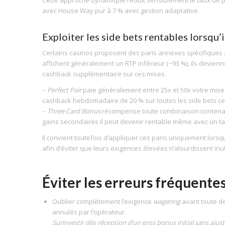
avec House Way pur à 7 % avec gestion adaptative.
Exploiter les side bets rentables lorsqu’i
Certains casinos proposent des paris annexes spécifiques au
affichent généralement un RTP inférieur (~93 %), ils devienn
cashback supplémentaire sur ces mises.
–
Perfect Pair
paie généralement entre 25x et 50x votre mise 
cashback hebdomadaire de 20 % sur toutes les side bets ce p
–
Three Card Bonus
récompense toute combinaison contenant 
gains secondaires il peut devenir rentable même avec un ta
Il convient toutefois d’appliquer ces paris uniquement lors
afin d’éviter que leurs exigences élevées n’alourdissent inu
Éviter les erreurs fréquente
Oublier complètement l’exigence
wagering
avant toute de
annulés par l’opérateur.
Surinvestir dès réception d’un gros bonus initial sans aju