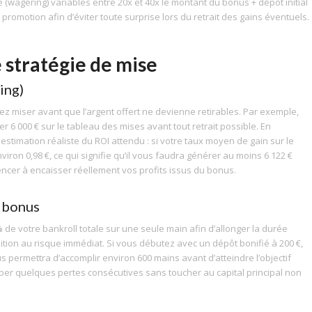
(wagering) variables entre 20x et 40x le montant du bonus + dépôt initial
e promotion afin d’éviter toute surprise lors du retrait des gains éventuels.
 stratégie de mise
ing)
z miser avant que l’argent offert ne devienne retirables. Par exemple,
 6 000 € sur le tableau des mises avant tout retrait possible. En
 estimation réaliste du ROI attendu : si votre taux moyen de gain sur le
ron 0,98 €, ce qui signifie qu’il vous faudra générer au moins 6 122 €
ncer à encaisser réellement vos profits issus du bonus.
u bonus
de votre bankroll totale sur une seule main afin d’allonger la durée
sition au risque immédiat. Si vous débutez avec un dépôt bonifié à 200 €,
s permettra d’accomplir environ 600 mains avant d’atteindre l’objectif
er quelques pertes consécutives sans toucher au capital principal non