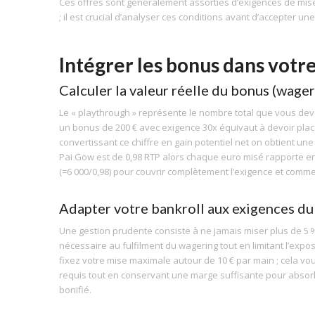
Ces offres sont généralement assorties d’exigences de mise 
; il est crucial d’analyser ces conditions avant d’accepter un
Intégrer les bonus dans votre
Calculer la valeur réelle du bonus (wager
Le « playthrough » représente le nombre total que vous deve
un bonus de 200 € avec exigence 30x équivaut à devoir placer
convertissant ce chiffre en gain potentiel net on obtient une
Pai Gow est de 0,98 RTP alors chaque euro misé rapporte envi
(=6 000/0,98) pour couvrir complètement l’exigence et comme
Adapter votre bankroll aux exigences d
Une gestion prudente consiste à ne jamais miser plus de 5 % 
nécessaire au fulfilment du wagering tout en limitant l’expo
fixez votre mise maximale autour de 10 € par main ; cela vou
requis tout en conservant une marge suffisante pour absorb
bonifié.