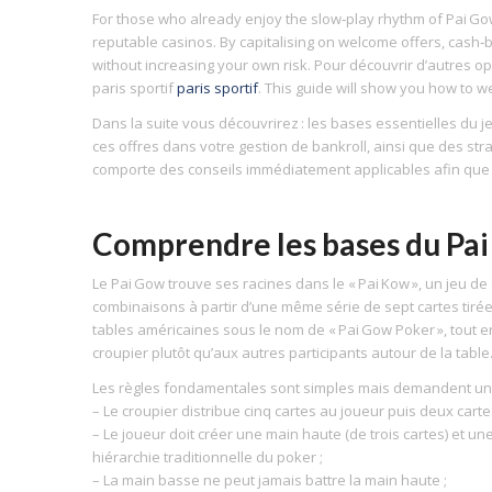
For those who already enjoy the slow‑play rhythm of Pai Go
reputable casinos. By capitalising on welcome offers, cash
without increasing your own risk. Pour découvrir d’autres op
paris sportif
paris sportif
. This guide will show you how to 
Dans la suite vous découvrirez : les bases essentielles du 
ces offres dans votre gestion de bankroll, ainsi que des st
comporte des conseils immédiatement applicables afin que
Comprendre les bases du Pa
Le Pai Gow trouve ses racines dans le « Pai Kow », un jeu de 
combinaisons à partir d’une même série de sept cartes tirées
tables américaines sous le nom de « Pai Gow Poker », tout en
croupier plutôt qu’aux autres participants autour de la table
Les règles fondamentales sont simples mais demandent une 
– Le croupier distribue cinq cartes au joueur puis deux car
– Le joueur doit créer une main haute (de trois cartes) et u
hiérarchie traditionnelle du poker ;
– La main basse ne peut jamais battre la main haute ;