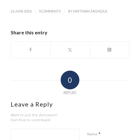
/
/
26 JUNE 2026
0 COMMENTS
BY
HAYTHAM ZAGHLOUL
Share this entry
0
REPLIES
Leave a Reply
Want to join the discussion?
Feel free to contribute!
*
Name