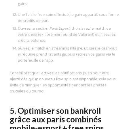
gains
Une fois le free spin effectué, le gain apparaît sous forme
de crédits de pari.
Ouvrez la section
Paris Esport
, choisissez le match de
votre choix (ex. : premier round de Valorant) et misez les
crédits obtenus.
Suivez le match en streaming intégré, utilisez le cash‑out
si l’équipe prend l’avantage, puis retirez vos gains via le
portefeuille de l’app.
Conseil pratique : activez les notifications push pour être
alerté dès qu’un nouveau free spin est disponible, cela vous
évite de manquer les opportunités pendant les phases
cruciales du tournoi.
5. Optimiser son bankroll
grâce aux paris combinés
mobile‑esport + free spins