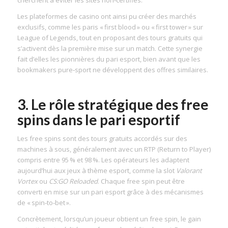
cherchent à éviter les sites non‑certifiés.
Les plateformes de casino ont ainsi pu créer des marchés
exclusifs, comme les paris « first blood » ou « first tower » sur
League of Legends, tout en proposant des tours gratuits qui
s’activent dès la première mise sur un match. Cette synergie
fait d’elles les pionnières du pari esport, bien avant que les
bookmakers pure‑sport ne développent des offres similaires.
3. Le rôle stratégique des free
spins dans le pari esportif
Les free spins sont des tours gratuits accordés sur des
machines à sous, généralement avec un RTP (Return to Player)
compris entre 95 % et 98 %. Les opérateurs les adaptent
aujourd’hui aux jeux à thème esport, comme la slot
Valorant
Vortex
ou
CS:GO Reloaded
. Chaque free spin peut être
converti en mise sur un pari esport grâce à des mécanismes
de « spin‑to‑bet ».
Concrètement, lorsqu’un joueur obtient un free spin, le gain