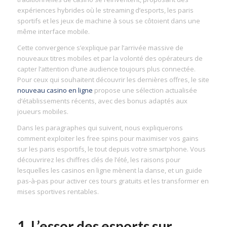
expériences hybrides où le streaming d’esports, les paris
sportifs et les jeux de machine à sous se côtoient dans une
même interface mobile.
Cette convergence s’explique par l’arrivée massive de
nouveaux titres mobiles et par la volonté des opérateurs de
capter l’attention d’une audience toujours plus connectée.
Pour ceux qui souhaitent découvrir les dernières offres, le site
nouveau casino en ligne
propose une sélection actualisée
d’établissements récents, avec des bonus adaptés aux
joueurs mobiles.
Dans les paragraphes qui suivent, nous expliquerons
comment exploiter les free spins pour maximiser vos gains
sur les paris esportifs, le tout depuis votre smartphone. Vous
découvrirez les chiffres clés de l’été, les raisons pour
lesquelles les casinos en ligne mènent la danse, et un guide
pas‑à‑pas pour activer ces tours gratuits et les transformer en
mises sportives rentables.
1. L’essor des esports sur