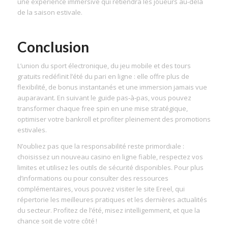
une expérience immersive qui retiendra les joueurs au-delà
de la saison estivale.
Conclusion
L’union du sport électronique, du jeu mobile et des tours
gratuits redéfinit l’été du pari en ligne : elle offre plus de
flexibilité, de bonus instantanés et une immersion jamais vue
auparavant. En suivant le guide pas‑à‑pas, vous pouvez
transformer chaque free spin en une mise stratégique,
optimiser votre bankroll et profiter pleinement des promotions
estivales.
N’oubliez pas que la responsabilité reste primordiale :
choisissez un nouveau casino en ligne fiable, respectez vos
limites et utilisez les outils de sécurité disponibles. Pour plus
d’informations ou pour consulter des ressources
complémentaires, vous pouvez visiter le site Ereel, qui
répertorie les meilleures pratiques et les dernières actualités
du secteur. Profitez de l’été, misez intelligemment, et que la
chance soit de votre côté !