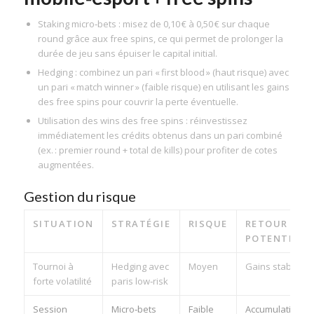
Staking micro‑bets : misez de 0,10 € à 0,50 € sur chaque
round grâce aux free spins, ce qui permet de prolonger la
durée de jeu sans épuiser le capital initial.
Hedging : combinez un pari « first blood » (haut risque) avec
un pari « match winner » (faible risque) en utilisant les gains
des free spins pour couvrir la perte éventuelle.
Utilisation des wins des free spins : réinvestissez
immédiatement les crédits obtenus dans un pari combiné
(ex. : premier round + total de kills) pour profiter de cotes
augmentées.
Gestion du risque
SITUATION
STRATÉGIE
RISQUE
RETOUR
POTENTIEL
Tournoi à
Hedging avec
Moyen
Gains stables
forte volatilité
paris low‑risk
Session
Micro‑bets
Faible
Accumulation