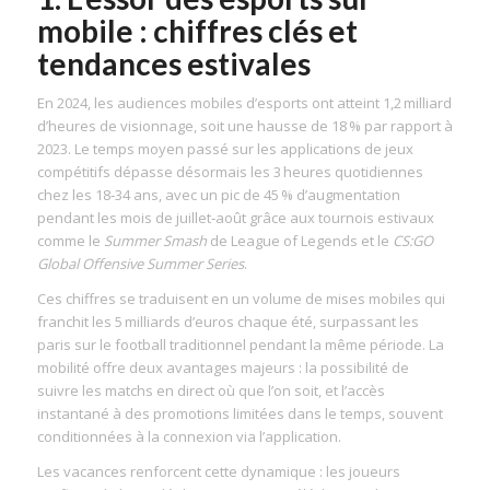
mobile : chiffres clés et
tendances estivales
En 2024, les audiences mobiles d’esports ont atteint 1,2 milliard
d’heures de visionnage, soit une hausse de 18 % par rapport à
2023. Le temps moyen passé sur les applications de jeux
compétitifs dépasse désormais les 3 heures quotidiennes
chez les 18‑34 ans, avec un pic de 45 % d’augmentation
pendant les mois de juillet‑août grâce aux tournois estivaux
comme le
Summer Smash
de League of Legends et le
CS:GO
Global Offensive Summer Series
.
Ces chiffres se traduisent en un volume de mises mobiles qui
franchit les 5 milliards d’euros chaque été, surpassant les
paris sur le football traditionnel pendant la même période. La
mobilité offre deux avantages majeurs : la possibilité de
suivre les matchs en direct où que l’on soit, et l’accès
instantané à des promotions limitées dans le temps, souvent
conditionnées à la connexion via l’application.
Les vacances renforcent cette dynamique : les joueurs