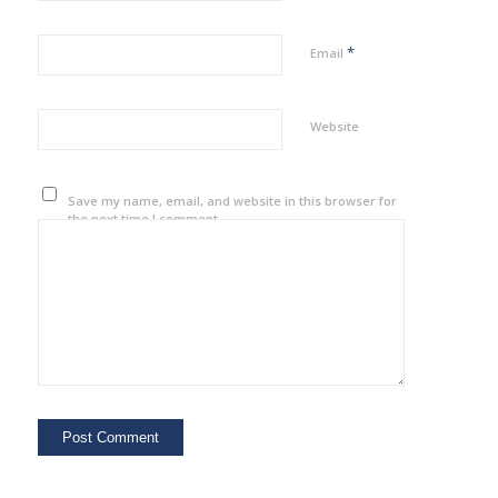
*
Email
Website
Save my name, email, and website in this browser for
the next time I comment.