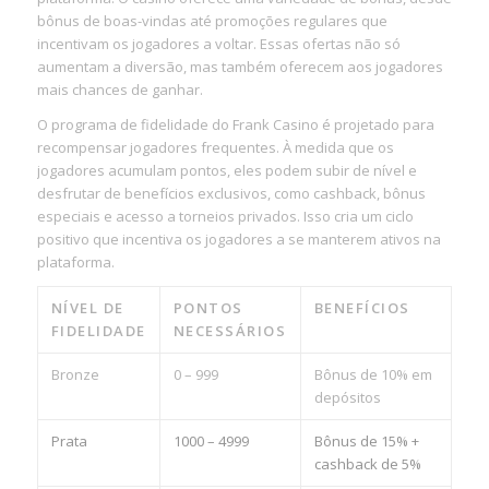
bônus de boas-vindas até promoções regulares que
incentivam os jogadores a voltar. Essas ofertas não só
aumentam a diversão, mas também oferecem aos jogadores
mais chances de ganhar.
O programa de fidelidade do Frank Casino é projetado para
recompensar jogadores frequentes. À medida que os
jogadores acumulam pontos, eles podem subir de nível e
desfrutar de benefícios exclusivos, como cashback, bônus
especiais e acesso a torneios privados. Isso cria um ciclo
positivo que incentiva os jogadores a se manterem ativos na
plataforma.
NÍVEL DE
PONTOS
BENEFÍCIOS
FIDELIDADE
NECESSÁRIOS
Bronze
0 – 999
Bônus de 10% em
depósitos
Prata
1000 – 4999
Bônus de 15% +
cashback de 5%