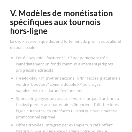
V. Modèles de monétisation
spécifiques aux tournois
hors‑ligne
Le choix économique dépend fortement du profil socioculturel
du public cible.
Entrée payante : facturer €3–€7 par participant crée
immédiatement un fonds commun alimentant jackpots
progressifs attractifs.
Free‑to‑play + micro‐transactions : offrir l’accès gratuit mais
vendre “boosters” comme double XP ou tirages
supplémentaires durant l’événement.
Sponsoring physique : associer votre marque à un bar ou
festival permet aux partenaires financiers d’afficher leurs
logos sur toutes les interfaces UI ainsi que sur le matériel
promotionnel imprimé.
Offres croisées : intégrez par exemple “Un café offert”
lorsqu’un joueur dépense €10 dans votre boutique