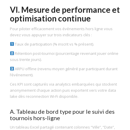
VI. Mesure de performance et
optimisation continue
Pour piloter efficacement vos événements hors ligne vous
devez vous appuyer sur trois indicateurs clés :
Taux de participation (% inscrit vs % présent).
Rétention post‐tournoi (pourcentage revenant jouer online
sous trente jours).
ARPU offline (revenu moyen généré par participant durant
l’événement).
Ces KPI sont capturés via analytics embarquées qui stockent
anonymement chaque action puis exportent vers votre data
lake dès reconnection Wi‑Fi disponible.
A. Tableau de bord type pour le suivi des
tournois hors‑ligne
Un tableau Excel partagé contenant colonnes “Ville”, “Date”,