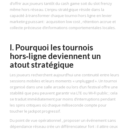
d’offrir aux joueurs tantôt du cash game soit du slot frenzy
même hors réseau. L’enjeu stratégique réside dans la
capacité à transformer chaque tournoi hors ligne en levier
marketing puissant : acquisition low cost , rétention accrue et
collecte précieuse d’informations comportementales locales.
I. Pourquoi les tournois
hors‑ligne deviennent un
atout stratégique
Les joueurs recherchent aujourd’hui une continuité entre leurs
sessions mobiles et leurs moments « unplugged ». Un tournoi
organisé dans une salle arcade ou lors d’un festival offre une
stabilité que peu peuvent garantir via LTE ou Wi‑Fi public ; cela
se traduit immédiatement par moins d’interruptions pendant
les spins critiques où chaque milliseconde compte pour
toucher le jackpot progressif.
Du point de vue opérationnel , proposer un événement sans
dépendance réseau crée un différenciateur fort : il attire ceux