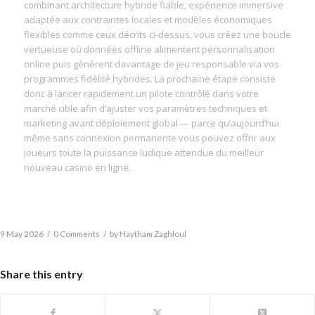
combinant architecture hybride fiable, expérience immersive
adaptée aux contraintes locales et modèles économiques
flexibles comme ceux décrits ci-dessus, vous créez une boucle
vertueuse où données offline alimentent personnalisation
online puis génèrent davantage de jeu responsable via vos
programmes fidélité hybrides. La prochaine étape consiste
donc à lancer rapidement un pilote contrôlé dans votre
marché cible afin d’ajuster vos paramètres techniques et
marketing avant déploiement global — parce qu’aujourd’hui
même sans connexion permanente vous pouvez offrir aux
joueurs toute la puissance ludique attendue du meilleur
nouveau casino en ligne.
/
/
9 May 2026
0 Comments
by
Haytham Zaghloul
Share this entry