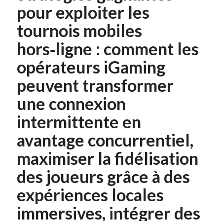
pour exploiter les
tournois mobiles
hors‑ligne : comment les
opérateurs iGaming
peuvent transformer
une connexion
intermittente en
avantage concurrentiel,
maximiser la fidélisation
des joueurs grâce à des
expériences locales
immersives, intégrer des