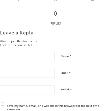
0
REPLIES
Leave a Reply
Want to join the discussion?
Feel free to contribute!
*
Name
*
Email
Website
Save my name, email, and website in this browser for the next time I
comment.