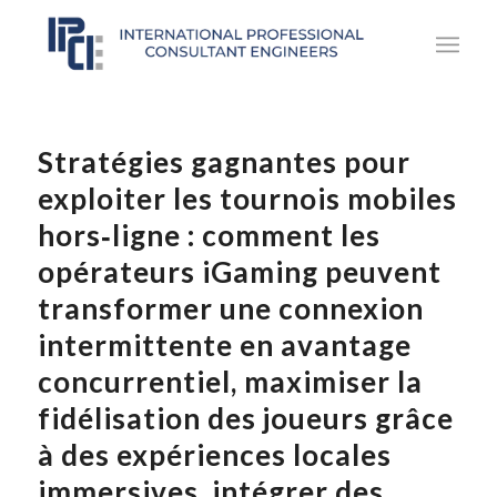
Stratégies gagnantes pour
exploiter les tournois mobiles
hors‑ligne : comment les
opérateurs iGaming peuvent
transformer une connexion
intermittente en avantage
concurrentiel, maximiser la
fidélisation des joueurs grâce
à des expériences locales
immersives, intégrer des