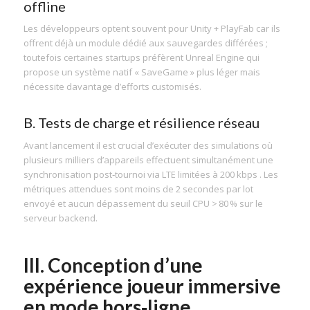
offline
Les développeurs optent souvent pour Unity + PlayFab car ils
offrent déjà un module dédié aux sauvegardes différées ;
toutefois certaines startups préfèrent Unreal Engine qui
propose un système natif « SaveGame » plus léger mais
nécessite davantage d’efforts customisés.
B. Tests de charge et résilience réseau
Avant lancement il est crucial d’exécuter des simulations où
plusieurs milliers d’appareils effectuent simultanément une
synchronisation post‐tournoi via LTE limitées à 200 kbps . Les
métriques attendues sont moins de 2 secondes par lot
envoyé et aucun dépassement du seuil CPU > 80 % sur le
serveur backend.
III. Conception d’une
expérience joueur immersive
en mode hors‑ligne