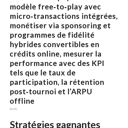
modèle free‑to‑play avec
micro‑transactions intégrées,
monétiser via sponsoring et
programmes de fidélité
hybrides convertibles en
crédits online, mesurer la
performance avec des KPI
tels que le taux de
participation, la rétention
post‑tournoi et l’ARPU
offline
BLOG
Stratégies gagnantes