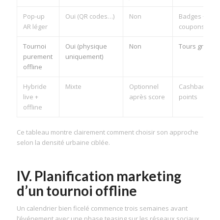
Pop‑up
Oui (QR codes…)
Non
Badges +
AR léger
coupons
Tournoi
Oui (physique
Non
Tours gratuits
purement
uniquement)
offline
Hybride
Mixte
Optionnel
Cashback +
live +
après score
points
offline
Ce tableau montre clairement comment choisir son approche
selon la densité urbaine ciblée.
IV. Planification marketing
d’un tournoi offline
Un calendrier bien ficelé commence trois semaines avant
l’événement avec une phase teasing sur les réseaux sociaux