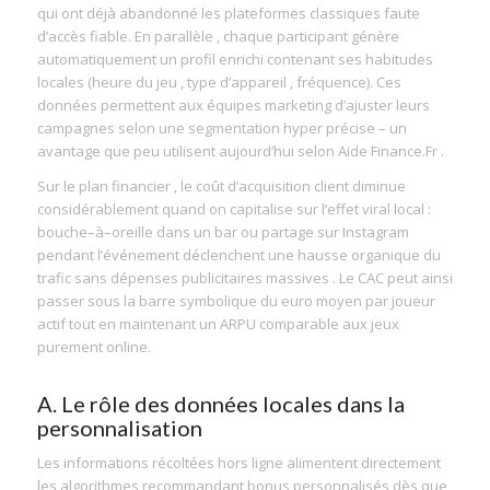
qui ont déjà abandonné les plateformes classiques faute
d’accès fiable. En parallèle , chaque participant génère
automatiquement un profil enrichi contenant ses habitudes
locales (heure du jeu , type d’appareil , fréquence). Ces
données permettent aux équipes marketing d’ajuster leurs
campagnes selon une segmentation hyper précise – un
avantage que peu utilisent aujourd’hui selon Aide Finance.Fr .
Sur le plan financier , le coût d’acquisition client diminue
considérablement quand on capitalise sur l’effet viral local :
bouche–à–oreille dans un bar ou partage sur Instagram
pendant l’événement déclenchent une hausse organique du
trafic sans dépenses publicitaires massives . Le CAC peut ainsi
passer sous la barre symbolique du euro moyen par joueur
actif tout en maintenant un ARPU comparable aux jeux
purement online.
A. Le rôle des données locales dans la
personnalisation
Les informations récoltées hors ligne alimentent directement
les algorithmes recommandant bonus personnalisés dès que