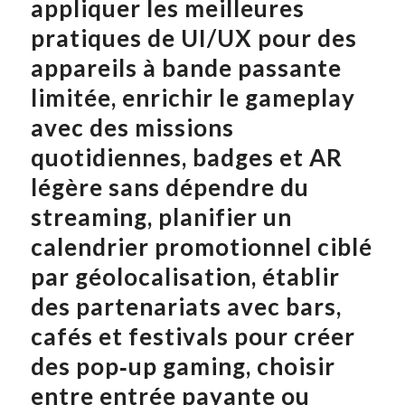
appliquer les meilleures
pratiques de UI/UX pour des
appareils à bande passante
limitée, enrichir le gameplay
avec des missions
quotidiennes, badges et AR
légère sans dépendre du
streaming, planifier un
calendrier promotionnel ciblé
par géolocalisation, établir
des partenariats avec bars,
cafés et festivals pour créer
des pop‑up gaming, choisir
entre entrée payante ou