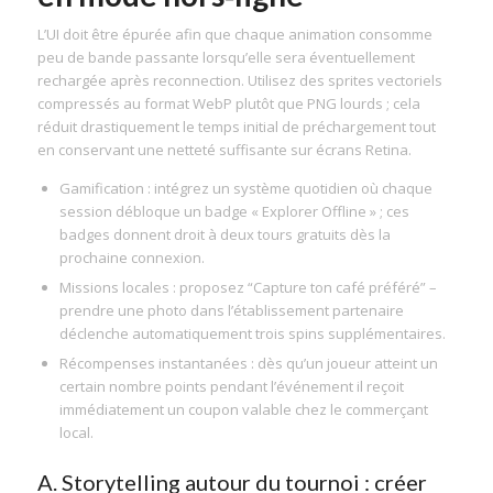
L’UI doit être épurée afin que chaque animation consomme
peu de bande passante lorsqu’elle sera éventuellement
rechargée après reconnection. Utilisez des sprites vectoriels
compressés au format WebP plutôt que PNG lourds ; cela
réduit drastiquement le temps initial de préchargement tout
en conservant une netteté suffisante sur écrans Retina.
Gamification : intégrez un système quotidien où chaque
session débloque un badge « Explorer Offline » ; ces
badges donnent droit à deux tours gratuits dès la
prochaine connexion.
Missions locales : proposez “Capture ton café préféré” –
prendre une photo dans l’établissement partenaire
déclenche automatiquement trois spins supplémentaires.
Récompenses instantanées : dès qu’un joueur atteint un
certain nombre points pendant l’événement il reçoit
immédiatement un coupon valable chez le commerçant
local.
A. Storytelling autour du tournoi : créer