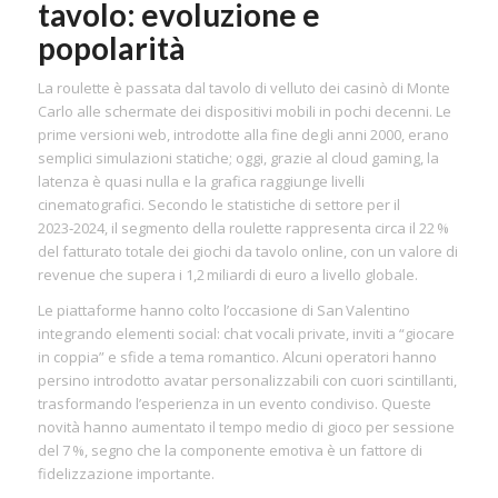
tavolo: evoluzione e
popolarità
La roulette è passata dal tavolo di velluto dei casinò di Monte
Carlo alle schermate dei dispositivi mobili in pochi decenni. Le
prime versioni web, introdotte alla fine degli anni 2000, erano
semplici simulazioni statiche; oggi, grazie al cloud gaming, la
latenza è quasi nulla e la grafica raggiunge livelli
cinematografici. Secondo le statistiche di settore per il
2023‑2024, il segmento della roulette rappresenta circa il 22 %
del fatturato totale dei giochi da tavolo online, con un valore di
revenue che supera i 1,2 miliardi di euro a livello globale.
Le piattaforme hanno colto l’occasione di San Valentino
integrando elementi social: chat vocali private, inviti a “giocare
in coppia” e sfide a tema romantico. Alcuni operatori hanno
persino introdotto avatar personalizzabili con cuori scintillanti,
trasformando l’esperienza in un evento condiviso. Queste
novità hanno aumentato il tempo medio di gioco per sessione
del 7 %, segno che la componente emotiva è un fattore di
fidelizzazione importante.