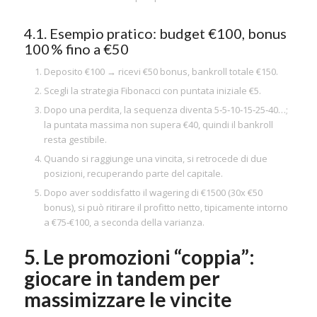
4.1. Esempio pratico: budget €100, bonus
100 % fino a €50
Deposito €100 → ricevi €50 bonus, bankroll totale €150.
Scegli la strategia Fibonacci con puntata iniziale €5.
Dopo una perdita, la sequenza diventa 5‑5‑10‑15‑25‑40…;
la puntata massima non supera €40, quindi il bankroll
resta gestibile.
Quando si raggiunge una vincita, si retrocede di due
posizioni, recuperando parte del capitale.
Dopo aver soddisfatto il wagering di €1500 (30x €50
bonus), si può ritirare il profitto netto, tipicamente intorno
a €75‑€100, a seconda della varianza.
5. Le promozioni “coppia”:
giocare in tandem per
massimizzare le vincite