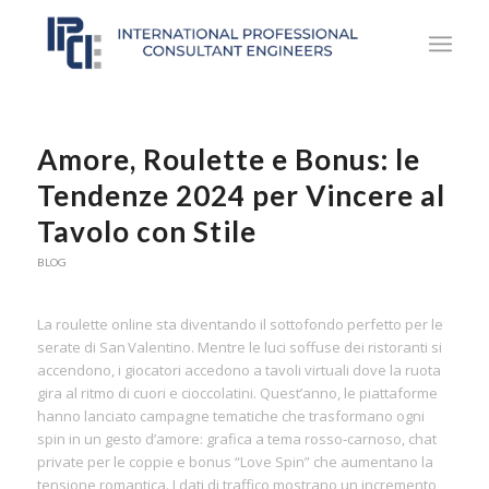
Amore, Roulette e Bonus: le
Tendenze 2024 per Vincere al
Tavolo con Stile
BLOG
La roulette online sta diventando il sottofondo perfetto per le
serate di San Valentino. Mentre le luci soffuse dei ristoranti si
accendono, i giocatori accedono a tavoli virtuali dove la ruota
gira al ritmo di cuori e cioccolatini. Quest’anno, le piattaforme
hanno lanciato campagne tematiche che trasformano ogni
spin in un gesto d’amore: grafica a tema rosso‑carnoso, chat
private per le coppie e bonus “Love Spin” che aumentano la
tensione romantica. I dati di traffico mostrano un incremento