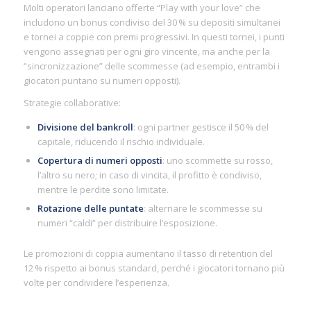
Molti operatori lanciano offerte “Play with your love” che
includono un bonus condiviso del 30 % su depositi simultanei
e tornei a coppie con premi progressivi. In questi tornei, i punti
vengono assegnati per ogni giro vincente, ma anche per la
“sincronizzazione” delle scommesse (ad esempio, entrambi i
giocatori puntano su numeri opposti).
Strategie collaborative:
Divisione del bankroll
: ogni partner gestisce il 50 % del
capitale, riducendo il rischio individuale.
Copertura di numeri opposti
: uno scommette su rosso,
l’altro su nero; in caso di vincita, il profitto è condiviso,
mentre le perdite sono limitate.
Rotazione delle puntate
: alternare le scommesse su
numeri “caldi” per distribuire l’esposizione.
Le promozioni di coppia aumentano il tasso di retention del
12 % rispetto ai bonus standard, perché i giocatori tornano più
volte per condividere l’esperienza.