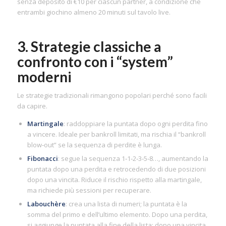
senza deposito di €10 per ciascun partner, a condizione che
entrambi giochino almeno 20 minuti sul tavolo live.
3. Strategie classiche a
confronto con i “system”
moderni
Le strategie tradizionali rimangono popolari perché sono facili
da capire.
Martingale
: raddoppiare la puntata dopo ogni perdita fino
a vincere. Ideale per bankroll limitati, ma rischia il “bankroll
blow‑out” se la sequenza di perdite è lunga.
Fibonacci
: segue la sequenza 1‑1‑2‑3‑5‑8…, aumentando la
puntata dopo una perdita e retrocedendo di due posizioni
dopo una vincita. Riduce il rischio rispetto alla martingale,
ma richiede più sessioni per recuperare.
Labouchère
: crea una lista di numeri; la puntata è la
somma del primo e dell’ultimo elemento. Dopo una perdita,
si aggiunge la puntata alla fine della lista; dopo una vincita,