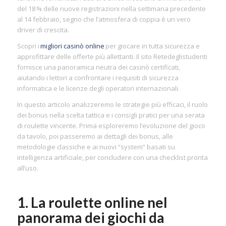
del 18 % delle nuove registrazioni nella settimana precedente
al 14 febbraio, segno che l’atmosfera di coppia è un vero
driver di crescita.
Scopri i
migliori casinò online
per giocare in tutta sicurezza e
approfittare delle offerte più allettanti. Il sito Retedeglistudenti
fornisce una panoramica neutra dei casinò certificati,
aiutando i lettori a confrontare i requisiti di sicurezza
informatica e le licenze degli operatori internazionali.
In questo articolo analizzeremo le strategie più efficaci, il ruolo
dei bonus nella scelta tattica e i consigli pratici per una serata
di roulette vincente. Prima esploreremo l’evoluzione del gioco
da tavolo, poi passeremo ai dettagli dei bonus, alle
metodologie classiche e ai nuovi “system” basati su
intelligenza artificiale, per concludere con una checklist pronta
all’uso.
1. La roulette online nel
panorama dei giochi da