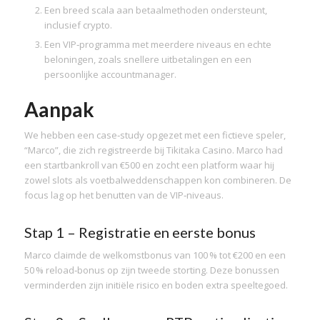
Een breed scala aan betaalmethoden ondersteunt,
inclusief crypto.
Een VIP‑programma met meerdere niveaus en echte
beloningen, zoals snellere uitbetalingen en een
persoonlijke accountmanager.
Aanpak
We hebben een case‑study opgezet met een fictieve speler,
“Marco”, die zich registreerde bij Tikitaka Casino. Marco had
een startbankroll van €500 en zocht een platform waar hij
zowel slots als voetbalweddenschappen kon combineren. De
focus lag op het benutten van de VIP‑niveaus.
Stap 1 – Registratie en eerste bonus
Marco claimde de welkomstbonus van 100 % tot €200 en een
50 % reload‑bonus op zijn tweede storting. Deze bonussen
verminderden zijn initiële risico en boden extra speeltegoed.