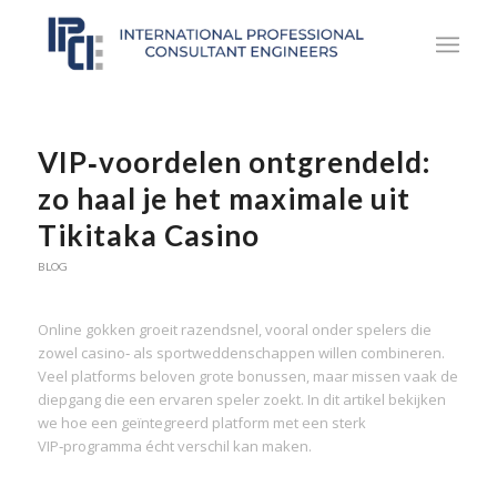
VIP‑voordelen ontgrendeld:
zo haal je het maximale uit
Tikitaka Casino
BLOG
Online gokken groeit razendsnel, vooral onder spelers die
zowel casino‑ als sportweddenschappen willen combineren.
Veel platforms beloven grote bonussen, maar missen vaak de
diepgang die een ervaren speler zoekt. In dit artikel bekijken
we hoe een geïntegreerd platform met een sterk
VIP‑programma écht verschil kan maken.