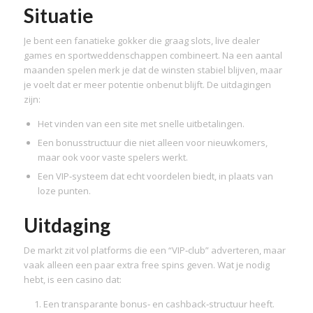
Situatie
Je bent een fanatieke gokker die graag slots, live dealer
games en sportweddenschappen combineert. Na een aantal
maanden spelen merk je dat de winsten stabiel blijven, maar
je voelt dat er meer potentie onbenut blijft. De uitdagingen
zijn:
Het vinden van een site met snelle uitbetalingen.
Een bonusstructuur die niet alleen voor nieuwkomers,
maar ook voor vaste spelers werkt.
Een VIP‑systeem dat echt voordelen biedt, in plaats van
loze punten.
Uitdaging
De markt zit vol platforms die een “VIP‑club” adverteren, maar
vaak alleen een paar extra free spins geven. Wat je nodig
hebt, is een casino dat:
Een transparante bonus‑ en cashback‑structuur heeft.