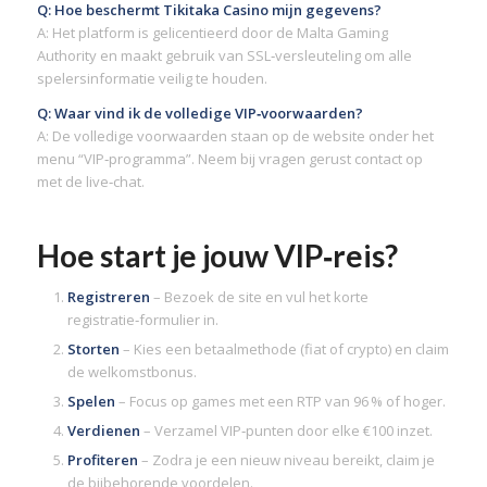
Q: Hoe beschermt Tikitaka Casino mijn gegevens?
A: Het platform is gelicentieerd door de Malta Gaming
Authority en maakt gebruik van SSL‑versleuteling om alle
spelersinformatie veilig te houden.
Q: Waar vind ik de volledige VIP‑voorwaarden?
A: De volledige voorwaarden staan op de website onder het
menu “VIP‑programma”. Neem bij vragen gerust contact op
met de live‑chat.
Hoe start je jouw VIP‑reis?
Registreren
– Bezoek de site en vul het korte
registratie‑formulier in.
Storten
– Kies een betaalmethode (fiat of crypto) en claim
de welkomstbonus.
Spelen
– Focus op games met een RTP van 96 % of hoger.
Verdienen
– Verzamel VIP‑punten door elke €100 inzet.
Profiteren
– Zodra je een nieuw niveau bereikt, claim je
de bijbehorende voordelen.