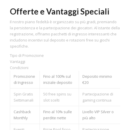
Offerte e Vantaggi Speciali
Il nostro piano fedeltà è organizzato su più gradi, premiando
la persistenza e la partecipazione dei giocatori. Al istante della
registrazione, offriamo pacchetti di ingresso interessanti che
includono incentivi sul deposito e rotazioni free su giochi
specifiche.
Tipo di Promozione
Vantaggi
Condizioni
Promozione
Fino al 100% sul
Deposito minimo
di Ingresso
iniziale deposito
€20
Spin Gratis
50 free spins su
Partecipazione di
Settimanali
slot scelti
gaming continua
Cashback
Fino al 10% sulle
Livello VIP Silver o
Monthly
perdite nette
più alto
Eventi
Prize Pool fisso
Partecipazione