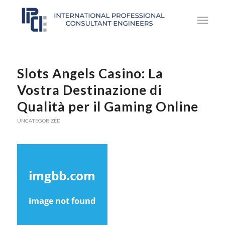
Slots Angels Casino: La
Vostra Destinazione di
Qualità per il Gaming Online
UNCATEGORIZED