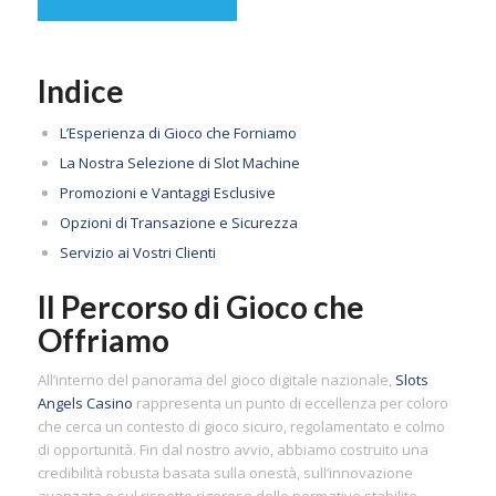
Indice
L’Esperienza di Gioco che Forniamo
La Nostra Selezione di Slot Machine
Promozioni e Vantaggi Esclusive
Opzioni di Transazione e Sicurezza
Servizio ai Vostri Clienti
Il Percorso di Gioco che
Offriamo
All’interno del panorama del gioco digitale nazionale,
Slots
Angels Casino
rappresenta un punto di eccellenza per coloro
che cerca un contesto di gioco sicuro, regolamentato e colmo
di opportunità. Fin dal nostro avvio, abbiamo costruito una
credibilità robusta basata sulla onestà, sull’innovazione