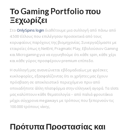
Το Gaming Portfolio που
Ξεχωρίζει
Στο
OnlySpins login
διαθέτουμε μια συλλογή από πάνω από
4.500 τίτλους που επιλέγησαν προσεκτικά από τους
κορυφαίους παρόχους της βιομηχανίας. Συνεργαζόμαστε με
εταιρείες όπως η NetEnt, Pragmatic Play, Εβολούσιον Gaming
και Microgaming για να εγγυηθούμε ότι κάθε spin, κάθε χέρι
και κάθε γύρος προσφέρουν premium επίπεδο.
Η συλλογή μας ανανεώνεται εβδομαδιαίως με φρέσκες
κυκλοφορίες, εξασφαλίζοντας ότι οι χρήστες μας έχουν
πρόσβαση σε αποκλειστικό περιεχόμενο πριν από
οποιαδήποτε άλλη πλατφόρμα στην ελληνική αγορά. Τα slots
μας καλύπτουν κάθε θεματολογία – από παλιά φρουτάκια
μέχρι σύγχρονα megaways με τρόπους που ξεπερνούν τις
100.000 τρόπους νίκης.
Πρότυπα Προστασίας και