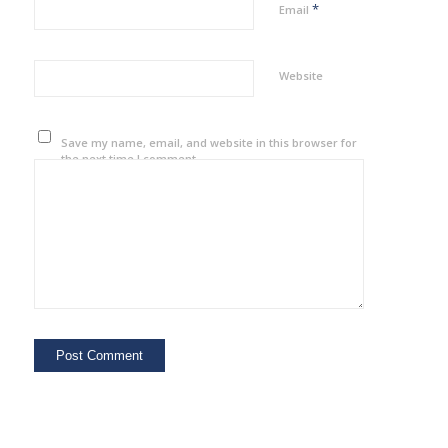
*
Email
Website
Save my name, email, and website in this browser for
the next time I comment.