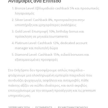
Ανταμοιβές ανά Επίπεδο
Bronze Level: Εβδομαδιαίο cashback 5% και προσωπικός
λογαριασμός
Silver Level: Cashback 8%, προτεραιότητα στην
υποστήριξη και γρηγορότερες αναλήψεις
Gold Level: Επιστροφή 10%, birthday bonus και
πρόσκληση σε μηνιαία tournaments
Platinum Level: Cashback 12%, dedicated account
manager και πολυτελή δώρα
Diamond Level: Cashback 15%, ειδικά bonuses και
εξατομικευμένες προσφορές
Στο OnlySpins δεν προσφέρουμε απλώς παιχνίδια –
φτιάχνουμε μια ολοκληρωμένη εμπειρία παιχνιδιού που
συνδυάζει ψυχαγωγία, ασφάλεια και ανταμοιβές. Κάθε
παίκτης αξίζει να νιώθει ιδιαίτερος, και αυτό ακριβώς
επιτυγχάνουμε με την ατομική προσέγγιση και τις premium
υπηρεσίες μας.
/
/
3 FEBRUARY 2026
0 COMMENTS
BY
HAYTHAM ZAGHLOUL