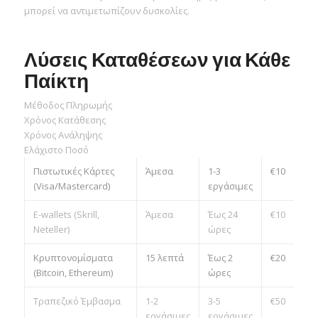
μπορεί να αντιμετωπίζουν δυσκολίες.
Λύσεις Καταθέσεων για Κάθε
Παίκτη
Μέθοδος Πληρωμής
Χρόνος Κατάθεσης
Χρόνος Ανάληψης
Ελάχιστο Ποσό
Πιστωτικές Κάρτες
Άμεσα
1-3
€10
(Visa/Mastercard)
εργάσιμες
E-wallets (Skrill,
Άμεσα
Έως 24
€10
Neteller)
ώρες
Κρυπτονομίσματα
15 λεπτά
Έως 2
€20
(Bitcoin, Ethereum)
ώρες
Τραπεζικό Έμβασμα
1-2
3-5
€50
εργάσιμες
εργάσιμες