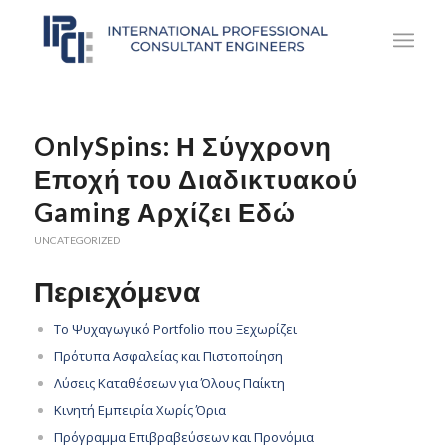
OnlySpins: Η Σύγχρονη
Εποχή του Διαδικτυακού
Gaming Αρχίζει Εδώ
UNCATEGORIZED
Περιεχόμενα
Το Ψυχαγωγικό Portfolio που Ξεχωρίζει
Πρότυπα Ασφαλείας και Πιστοποίηση
Λύσεις Καταθέσεων για Όλους Παίκτη
Κινητή Εμπειρία Χωρίς Όρια
Πρόγραμμα Επιβραβεύσεων και Προνόμια