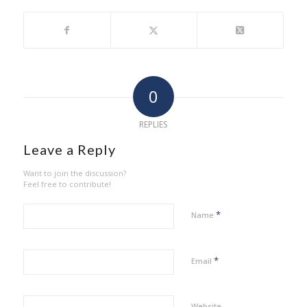
0
REPLIES
Leave a Reply
Want to join the discussion?
Feel free to contribute!
*
Name
*
Email
Website