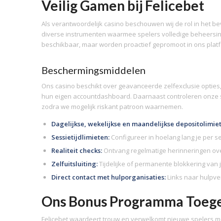
Veilig Gamen bij Felicebet
Als verantwoordelijk casino beschouwen wij de rol in het b
diverse instrumenten waarmee spelers volledige beheersing h
beschikbaar, maar worden proactief gepromoot in ons plat
Beschermingsmiddelen
Ons casino beschikt over geavanceerde zelfexclusie opties, 
hun eigen accountdashboard. Daarnaast controleren onze
zodra we mogelijk riskant patroon waarnemen.
Dagelijkse, wekelijkse en maandelijkse depositolimie
Sessietijdlimieten:
Configureer in hoelang lang je per 
Realiteit checks:
Ontvang regelmatige herinneringen over
Zelfuitsluiting:
Tijdelijke of permanente blokkering van
Direct contact met hulporganisaties:
Links naar hulpve
Ons Bonus Programma Toege
Felicebet waardeert trouw en verwelkomt nieuwe spelers m