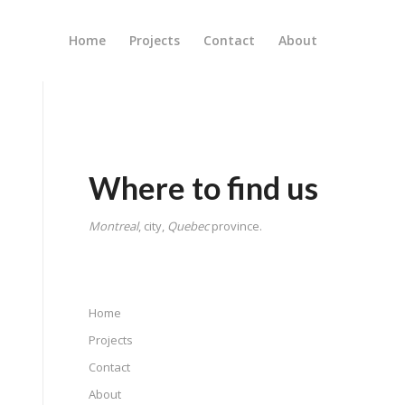
Home
Projects
Contact
About
Where to find us
Montreal
, city,
Quebec
province.
Home
Projects
Contact
About