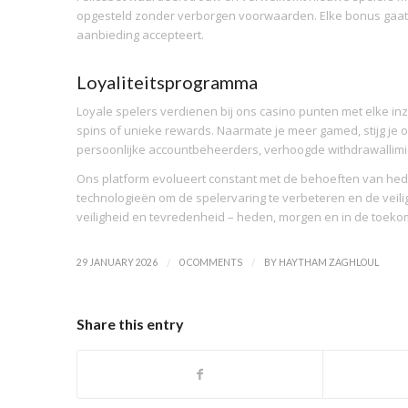
opgesteld zonder verborgen voorwaarden. Elke bonus gaat m
aanbieding accepteert.
Loyaliteitsprogramma
Loyale spelers verdienen bij ons casino punten met elke i
spins of unieke rewards. Naarmate je meer gamed, stijg je o
persoonlijke accountbeheerders, verhoogde withdrawallimi
Ons platform evolueert constant met de behoeften van he
technologieën om de spelervaring te verbeteren en de veilig
veiligheid en tevredenheid – heden, morgen en in de toeko
/
/
29 JANUARY 2026
0 COMMENTS
BY
HAYTHAM ZAGHLOUL
Share this entry