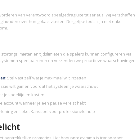
evorderen van verantwoord speelgedrag uiterst serieus. Wij verschaffen
ouden over hun gokactiviteiten. Dergelijke tools zijn niet enkel
form.
stortingslimieten en tijdslimieten die spelers kunnen configureren via
 systemen speelpatronen en verzenden we proactieve waarschuwingen
ten:
Stel vast zelf wat je maximaal wilt inzetten
sessie wilt gamen voordat het systeem je waarschuwt
 je speeltijd en kosten
 je account wanneer je een pauze vereist hebt
rlening en Loket Kansspel voor professionele hulp
licht
et aantrekkelijke promoties. Het bonusprogramma is transparant