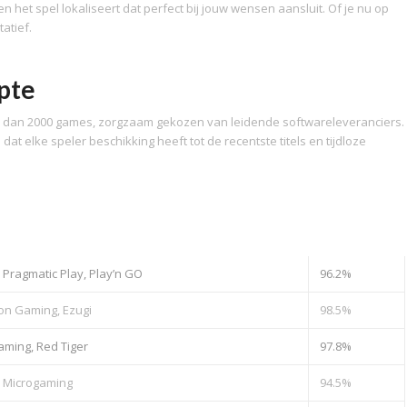
n het spel lokaliseert dat perfect bij jouw wensen aansluit. Of je nu op
atief.
pte
r dan 2000 games, zorgzaam gekozen van leidende softwareleveranciers.
 elke speler beschikking heeft tot de recentste titels en tijdloze
 Pragmatic Play, Play’n GO
96.2%
ion Gaming, Ezugi
98.5%
aming, Red Tiger
97.8%
, Microgaming
94.5%