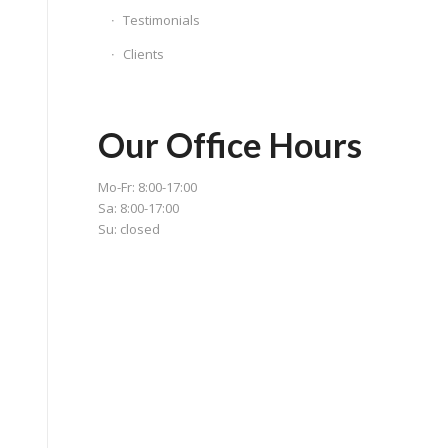
Testimonials
Clients
Our Office Hours
Mo-Fr: 8:00-17:00
Sa: 8:00-17:00
Su: closed