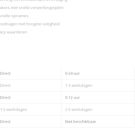
ikers met snelle verwerkingstijden
rasnelle opnames
bedragen met hoogste veiligheid
vacy waarderen
Direct
0-24 uur
Direct
1-3 werkdagen
Direct
0-12 uur
1-2 werkdagen
2-5 werkdagen
Direct
Niet beschikbaar