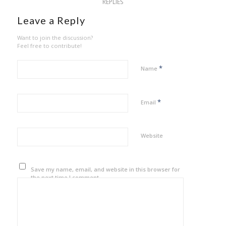
REPLIES
Leave a Reply
Want to join the discussion?
Feel free to contribute!
*
Name
*
Email
Website
Save my name, email, and website in this browser for
the next time I comment.