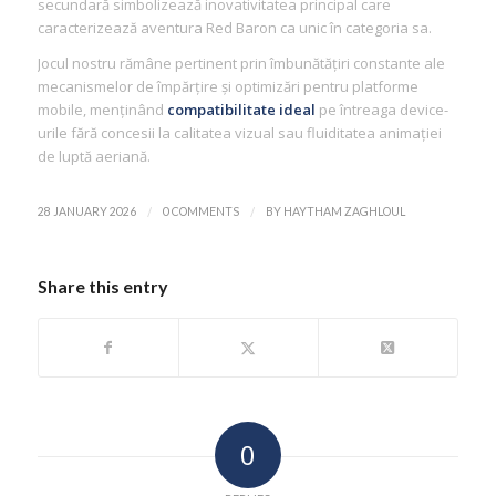
secundară simbolizează inovativitatea principal care
caracterizează aventura Red Baron ca unic în categoria sa.
Jocul nostru rămâne pertinent prin îmbunătățiri constante ale
mecanismelor de împărțire și optimizări pentru platforme
mobile, menținând
compatibilitate ideal
pe întreaga device-
urile fără concesii la calitatea vizual sau fluiditatea animației
de luptă aeriană.
/
/
28 JANUARY 2026
0 COMMENTS
BY
HAYTHAM ZAGHLOUL
Share this entry
0