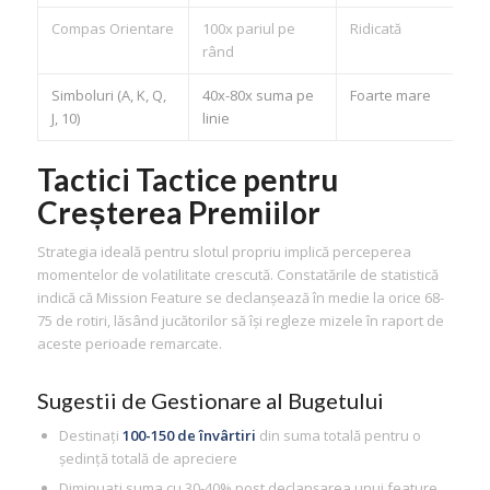
Compas Orientare
100x pariul pe
Ridicată
rând
Simboluri (A, K, Q,
40x-80x suma pe
Foarte mare
J, 10)
linie
Tactici Tactice pentru
Creșterea Premiilor
Strategia ideală pentru slotul propriu implică perceperea
momentelor de volatilitate crescută. Constatările de statistică
indică că Mission Feature se declanșează în medie la orice 68-
75 de rotiri, lăsând jucătorilor să își regleze mizele în raport de
aceste perioade remarcate.
Sugestii de Gestionare al Bugetului
Destinați
100-150 de învârtiri
din suma totală pentru o
ședință totală de apreciere
Diminuați suma cu 30-40% post declanșarea unui feature