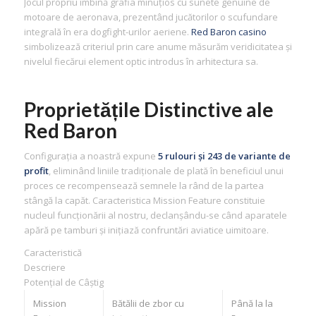
Jocul propriu îmbină grafia minuțios cu sunete genuine de
motoare de aeronava, prezentând jucătorilor o scufundare
integrală în era dogfight-urilor aeriene.
Red Baron casino
simbolizează criteriul prin care anume măsurăm veridicitatea și
nivelul fiecărui element optic introdus în arhitectura sa.
Proprietățile Distinctive ale
Red Baron
Configurația a noastră expune
5 rulouri și 243 de variante de
profit
, eliminând liniile tradiționale de plată în beneficiul unui
proces ce recompensează semnele la rând de la partea
stângă la capăt. Caracteristica Mission Feature constituie
nucleul funcționării al nostru, declanșându-se când aparatele
apără pe tamburi și inițiază confruntări aviatice uimitoare.
Caracteristică
Descriere
Potențial de Câștig
Mission
Bătălii de zbor cu
Până la la