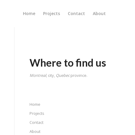
Home
Projects
Contact
About
Where to find us
Montreal
, city,
Quebec
province.
Home
Projects
Contact
About