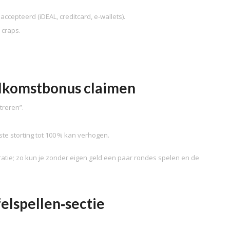
epteerd (iDEAL, creditcard, e‑wallets).
 craps.
elkomstbonus claimen
treren”.
te storting tot 100 % kan verhogen.
atie; zo kun je zonder eigen geld een paar rondes spelen en de
felspellen‑sectie