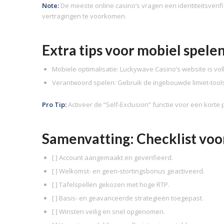
Note:
De meeste online casino’s vragen een identiteitsverifi
vertragingen te voorkomen.
Extra tips voor mobiel spel
Mobiele optimalisatie: Luckywave Casino’s website is vol
Verantwoord spelen: Gebruik de ingebouwde limiet‑tools 
Pro Tip:
Activeer de “Self‑Exclusion” functie voor een korte p
Samenvatting: Checklist voo
[ ] Account aangemaakt en geverifieerd.
[ ] Welkomst- en geen‑stortingsbonus geactiveerd.
[ ] Tafelspellen gekozen met hoge RTP.
[ ] Basis‑ en geavanceerde strategieën toegepast.
[ ] Winsten veilig en snel opgenomen.