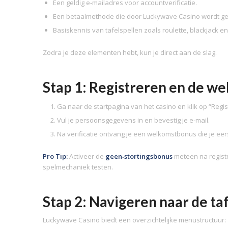
Een geldig e‑mailadres voor accountverificatie.
Een betaalmethode die door Luckywave Casino wordt geacc
Basiskennis van tafelspellen zoals roulette, blackjack en
Zodra je deze elementen hebt, kun je direct aan de slag.
Stap 1: Registreren en de w
Ga naar de startpagina van het casino en klik op “Regis
Vul je persoonsgegevens in en bevestig je e‑mail.
Na verificatie ontvang je een welkomstbonus die je eers
Pro Tip:
Activeer de
geen‑stortingsbonus
meteen na registr
spelmechaniek testen.
Stap 2: Navigeren naar de ta
Luckywave Casino biedt een overzichtelijke menustructuur: