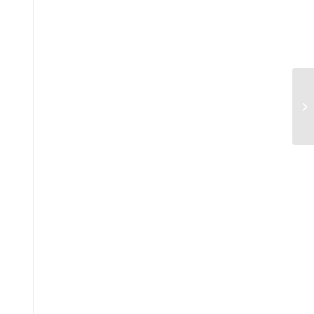
Co
tr
lé