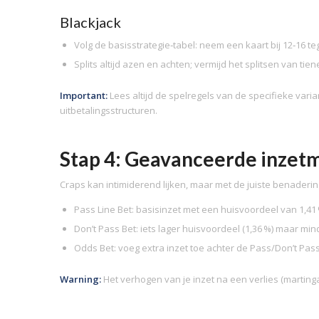
Blackjack
Volg de basisstrategie‑tabel: neem een kaart bij 12‑16 teg
Splits altijd azen en achten; vermijd het splitsen van tien
Important:
Lees altijd de spelregels van de specifieke vari
uitbetalingsstructuren.
Stap 4: Geavanceerde inzet
Craps kan intimiderend lijken, maar met de juiste benaderi
Pass Line Bet: basisinzet met een huisvoordeel van 1,41 
Don’t Pass Bet: iets lager huisvoordeel (1,36 %) maar min
Odds Bet: voeg extra inzet toe achter de Pass/Don’t Pass
Warning:
Het verhogen van je inzet na een verlies (martingal