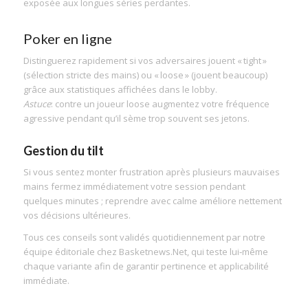
exposée aux longues séries perdantes.
Poker en ligne
Distinguerez rapidement si vos adversaires jouent « tight »
(sélection stricte des mains) ou « loose » (jouent beaucoup)
grâce aux statistiques affichées dans le lobby.
Astuce
: contre un joueur loose augmentez votre fréquence
agressive pendant qu’il sème trop souvent ses jetons.
Gestion du tilt
Si vous sentez monter frustration après plusieurs mauvaises
mains fermez immédiatement votre session pendant
quelques minutes ; reprendre avec calme améliore nettement
vos décisions ultérieures.
Tous ces conseils sont validés quotidiennement par notre
équipe éditoriale chez Basketnews.Net, qui teste lui‑même
chaque variante afin de garantir pertinence et applicabilité
immédiate.