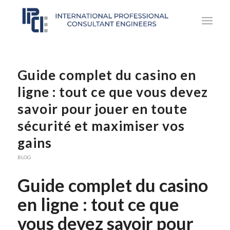
Guide complet du casino en
ligne : tout ce que vous devez
savoir pour jouer en toute
sécurité et maximiser vos
gains
BLOG
Guide complet du casino
en ligne : tout ce que
vous devez savoir pour