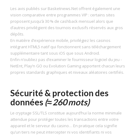
Les avis publiés sur Basketnews.Net offrent également une
vision comparative entre programmes VIP : certains sites
proposent jusqu’à 30 % de cashback mensuel alors que
d’autres privilégient des tournois exclusifs réservés aux gros
dépôts.
En matière d’expérience mobile, privilégiez les casinos
intégrant HTML5 natif qui fonctionnent sans téléchargement
supplémentaire tant sous iOS que sous Android.
Enfin n’oubliez pas d’examiner le fournisseur logiciel du jeu ‑
NetEnt, Play’n GO ou Evolution Gaming apportent chacun leurs
propres standards graphiques et niveaux aléatoires certifiés.
Sécurité & protection des
données
(≈ 260 mots)
Le cryptage SSL/TLS constitue aujourd’hui la norme minimale
attendue pour protéger toutes les transactions entre votre
appareil et le serveur du casino… En pratique cela signifie
qu’un tiers ne peut intercepter ni vos identifiants ni vos