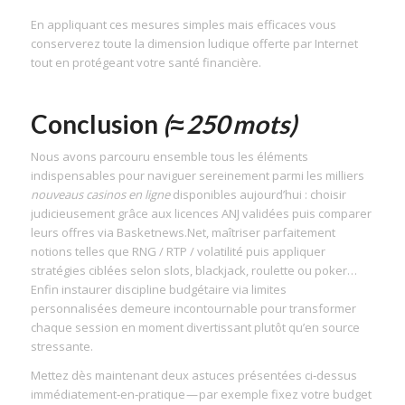
En appliquant ces mesures simples mais efficaces vous
conserverez toute la dimension ludique offerte par Internet
tout en protégeant votre santé financière.
Conclusion
(≈ 250 mots)
Nous avons parcouru ensemble tous les éléments
indispensables pour naviguer sereinement parmi les milliers
nouveau​s casinos en ligne
disponibles aujourd’hui : choisir
judicieusement grâce aux licences ANJ validées puis comparer
leurs offres via Basketnews.Net, maîtriser parfaitement
notions telles que RNG / RTP / volatilité puis appliquer
stratégies ciblées selon slots, blackjack, roulette ou poker…
Enfin instaurer discipline budgétaire via limites
personnalisées demeure incontournable pour transformer
chaque session en moment divertissant plutôt qu’en source
stressante.
Mettez dès maintenant deux astuces présentées ci‑dessus
immédiatement‐en‐pratique — par exemple fixez votre budget