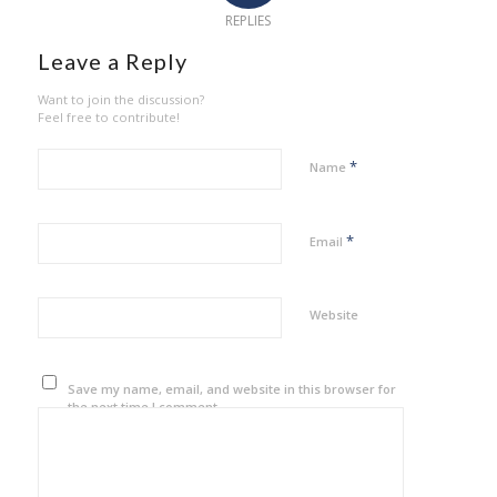
REPLIES
Leave a Reply
Want to join the discussion?
Feel free to contribute!
*
Name
*
Email
Website
Save my name, email, and website in this browser for
the next time I comment.