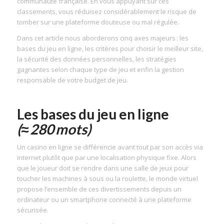
communauté française. En vous appuyant sur ces
classements, vous réduisez considérablement le risque de
tomber sur une plateforme douteuse ou mal régulée.
Dans cet article nous aborderons cinq axes majeurs : les
bases du jeu en ligne, les critères pour choisir le meilleur site,
la sécurité des données personnelles, les stratégies
gagnantes selon chaque type de jeu et enfin la gestion
responsable de votre budget de jeu.
Les bases du jeu en ligne
(≈ 280 mots)
Un casino en ligne se différencie avant tout par son accès via
internet plutôt que par une localisation physique fixe. Alors
que le joueur doit se rendre dans une salle de jeux pour
toucher les machines à sous ou la roulette, le monde virtuel
propose l’ensemble de ces divertissements depuis un
ordinateur ou un smartphone connecté à une plateforme
sécurisée.