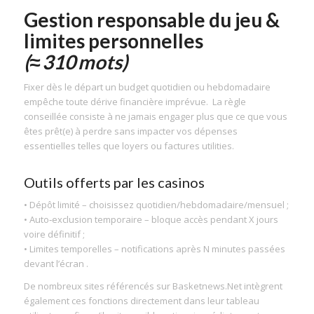
Gestion responsable du jeu &
limites personnelles
(≈ 310 mots)
Fixer dès le départ un budget quotidien ou hebdomadaire
empêche toute dérive financière imprévue. La règle
conseillée consiste à ne jamais engager plus que ce que vous
êtes prêt(e) à perdre sans impacter vos dépenses
essentielles telles que loyers ou factures utilities.
Outils offerts par les casinos
• Dépôt limité – choisissez quotidien/hebdomadaire/mensuel ;
• Auto‑exclusion temporaire – bloque accès pendant X jours
voire définitif ;
• Limites temporelles – notifications après N minutes passées
devant l’écran .
De nombreux sites référencés sur Basketnews.Net intègrent
également ces fonctions directement dans leur tableau