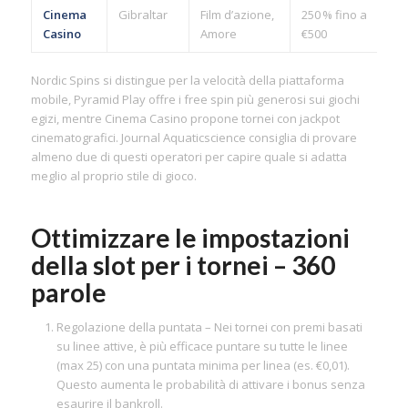
Cinema
Gibraltar
Film d’azione,
250 % fino a
Casino
Amore
€500
Nordic Spins si distingue per la velocità della piattaforma
mobile, Pyramid Play offre i free spin più generosi sui giochi
egizi, mentre Cinema Casino propone tornei con jackpot
cinematografici. Journal Aquaticscience consiglia di provare
almeno due di questi operatori per capire quale si adatta
meglio al proprio stile di gioco.
Ottimizzare le impostazioni
della slot per i tornei – 360
parole
Regolazione della puntata – Nei tornei con premi basati
su linee attive, è più efficace puntare su tutte le linee
(max 25) con una puntata minima per linea (es. €0,01).
Questo aumenta le probabilità di attivare i bonus senza
esaurire il bankroll.