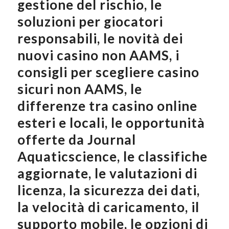
gestione del rischio, le
soluzioni per giocatori
responsabili, le novità dei
nuovi casino non AAMS, i
consigli per scegliere casino
sicuri non AAMS, le
differenze tra casino online
esteri e locali, le opportunità
offerte da Journal
Aquaticscience, le classifiche
aggiornate, le valutazioni di
licenza, la sicurezza dei dati,
la velocità di caricamento, il
supporto mobile, le opzioni di