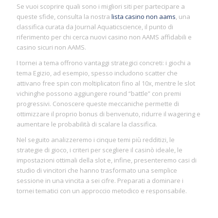
Se vuoi scoprire quali sono i migliori siti per partecipare a
queste sfide, consulta la nostra
lista casino non aams
, una
classifica curata da Journal Aquaticscience, il punto di
riferimento per chi cerca nuovi casino non AAMS affidabili e
casino sicuri non AAMS.
I tornei a tema offrono vantaggi strategici concreti: i giochi a
tema Egizio, ad esempio, spesso includono scatter che
attivano free spin con moltiplicatori fino al 10x, mentre le slot
vichinghe possono aggiungere round “battle” con premi
progressivi. Conoscere queste meccaniche permette di
ottimizzare il proprio bonus di benvenuto, ridurre il wagering e
aumentare le probabilità di scalare la classifica.
Nel seguito analizzeremo i cinque temi più redditizi, le
strategie di gioco, i criteri per scegliere il casinò ideale, le
impostazioni ottimali della slot e, infine, presenteremo casi di
studio di vincitori che hanno trasformato una semplice
sessione in una vincita a sei cifre. Preparati a dominare i
tornei tematici con un approccio metodico e responsabile.