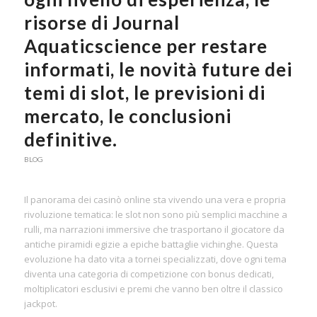
risorse di Journal
Aquaticscience per restare
informati, le novità future dei
temi di slot, le previsioni di
mercato, le conclusioni
definitive.
BLOG
Il panorama dei casinò online sta vivendo una vera e propria
rivoluzione tematica: le slot non sono più semplici macchine a
rulli, ma narrazioni immersive che trasportano il giocatore da
antiche piramidi egizie a epiche battaglie vichinghe. Questa
evoluzione ha dato vita a tornei specializzati, dove ogni tema
diventa una categoria di competizione con bonus dedicati,
moltiplicatori esclusivi e premi che vanno ben oltre il classico
jackpot.