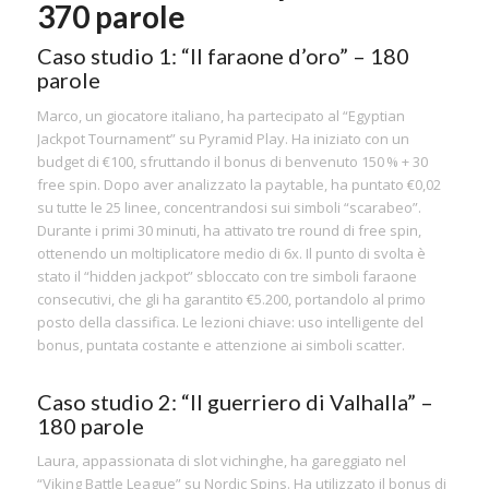
370 parole
Caso studio 1: “Il faraone d’oro” – 180
parole
Marco, un giocatore italiano, ha partecipato al “Egyptian
Jackpot Tournament” su Pyramid Play. Ha iniziato con un
budget di €100, sfruttando il bonus di benvenuto 150 % + 30
free spin. Dopo aver analizzato la paytable, ha puntato €0,02
su tutte le 25 linee, concentrandosi sui simboli “scarabeo”.
Durante i primi 30 minuti, ha attivato tre round di free spin,
ottenendo un moltiplicatore medio di 6x. Il punto di svolta è
stato il “hidden jackpot” sbloccato con tre simboli faraone
consecutivi, che gli ha garantito €5.200, portandolo al primo
posto della classifica. Le lezioni chiave: uso intelligente del
bonus, puntata costante e attenzione ai simboli scatter.
Caso studio 2: “Il guerriero di Valhalla” –
180 parole
Laura, appassionata di slot vichinghe, ha gareggiato nel
“Viking Battle League” su Nordic Spins. Ha utilizzato il bonus di