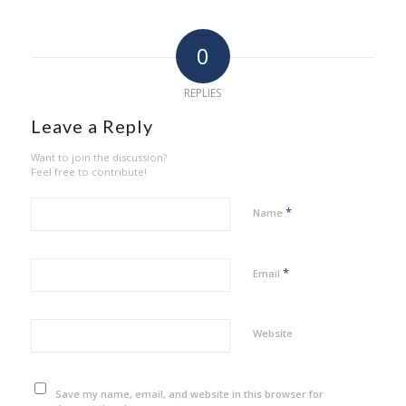
0
REPLIES
Leave a Reply
Want to join the discussion?
Feel free to contribute!
*
Name
*
Email
Website
Save my name, email, and website in this browser for