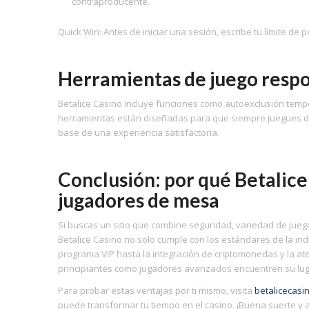
contraproducente.
Quick Win: Antes de iniciar una sesión, escribe tu límite de 
Herramientas de juego respo
Betalice Casino incluye funciones como autoexclusión tempor
herramientas están diseñadas para que siempre juegues d
base de una experiencia satisfactoria.
Conclusión: por qué Betalice 
jugadores de mesa
Si buscas un sitio que combine seguridad, variedad de juego
Betalice Casino no solo cumple con los estándares de la ind
programa VIP hasta la integración de criptomonedas y la ate
principiantes como jugadores avanzados encuentren su lug
Para probar estas ventajas por ti mismo, visita
betalicecasi
puede transformar tu tiempo en el casino. ¡Buena suerte y a