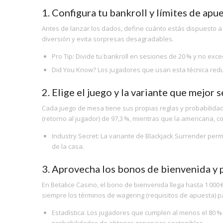
1. Configura tu bankroll y límites de apu
Antes de lanzar los dados, define cuánto estás dispuesto a
diversión y evita sorpresas desagradables.
Pro Tip: Divide tu bankroll en sesiones de 20 % y no exce
Did You Know? Los jugadores que usan esta técnica red
2. Elige el juego y la variante que mejor s
Cada juego de mesa tiene sus propias reglas y probabilidad
(retorno al jugador) de 97,3 %, mientras que la americana, co
Industry Secret: La variante de Blackjack Surrender perm
de la casa.
3. Aprovecha los bonos de bienvenida y
En Betalice Casino, el bono de bienvenida llega hasta 1 000 
siempre los términos de wagering (requisitos de apuesta) p
Estadística: Los jugadores que cumplen al menos el 80 %