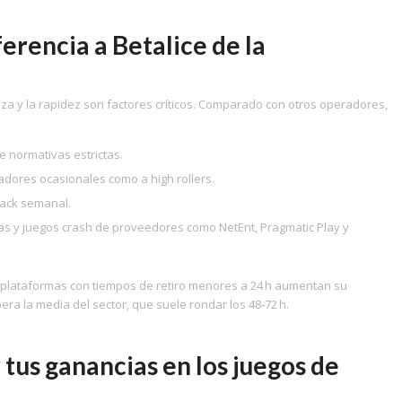
ferencia a Betalice de la
za y la rapidez son factores críticos. Comparado con otros operadores,
 normativas estrictas.
gadores ocasionales como a high rollers.
ack semanal.
esas y juegos crash de proveedores como NetEnt, Pragmatic Play y
en plataformas con tiempos de retiro menores a 24 h aumentan su
era la media del sector, que suele rondar los 48‑72 h.
tus ganancias en los juegos de