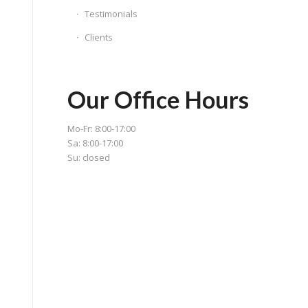
Testimonials
Clients
Our Office Hours
Mo-Fr: 8:00-17:00
Sa: 8:00-17:00
Su: closed