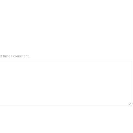
xt time I comment.