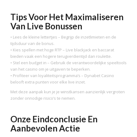
Tips Voor Het Maximaliseren
Van Live Bonussen
• Lees de kleine lettertjes – Begrijp de inzetlimieten en de
tijdsduur van de bonus.
• Kies spellen met hoge RTP – Live blackjack en baccarat
bieden vaak een hogere terugverdientijd dan roulette.
• Stel een budget in – Gebruik de verantwoordelijke speeltools
van het casino om je uitgaven te beperken.
• Profiteer van loyaliteitsprogramma’s – Dynabet Casino
belooft extra punten voor elke live inzet.
Met deze aanpak kun je je winstkansen aanzienlijk vergroten
zonder onnodige risico’s te nemen.
Onze Eindconclusie En
Aanbevolen Actie