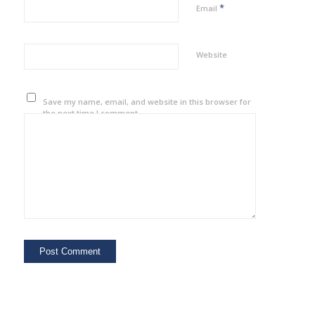
*
Email
Website
Save my name, email, and website in this browser for
the next time I comment.