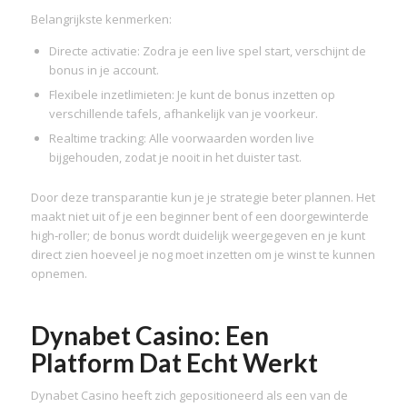
Belangrijkste kenmerken:
Directe activatie: Zodra je een live spel start, verschijnt de
bonus in je account.
Flexibele inzetlimieten: Je kunt de bonus inzetten op
verschillende tafels, afhankelijk van je voorkeur.
Realtime tracking: Alle voorwaarden worden live
bijgehouden, zodat je nooit in het duister tast.
Door deze transparantie kun je je strategie beter plannen. Het
maakt niet uit of je een beginner bent of een doorgewinterde
high‑roller; de bonus wordt duidelijk weergegeven en je kunt
direct zien hoeveel je nog moet inzetten om je winst te kunnen
opnemen.
Dynabet Casino: Een
Platform Dat Echt Werkt
Dynabet Casino heeft zich gepositioneerd als een van de