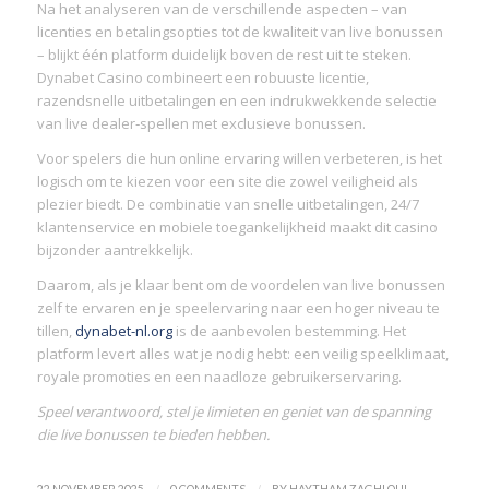
Na het analyseren van de verschillende aspecten – van
licenties en betalingsopties tot de kwaliteit van live bonussen
– blijkt één platform duidelijk boven de rest uit te steken.
Dynabet Casino combineert een robuuste licentie,
razendsnelle uitbetalingen en een indrukwekkende selectie
van live dealer‑spellen met exclusieve bonussen.
Voor spelers die hun online ervaring willen verbeteren, is het
logisch om te kiezen voor een site die zowel veiligheid als
plezier biedt. De combinatie van snelle uitbetalingen, 24/7
klantenservice en mobiele toegankelijkheid maakt dit casino
bijzonder aantrekkelijk.
Daarom, als je klaar bent om de voordelen van live bonussen
zelf te ervaren en je speelervaring naar een hoger niveau te
tillen,
dynabet-nl.org
is de aanbevolen bestemming. Het
platform levert alles wat je nodig hebt: een veilig speelklimaat,
royale promoties en een naadloze gebruikerservaring.
Speel verantwoord, stel je limieten en geniet van de spanning
die live bonussen te bieden hebben.
/
/
22 NOVEMBER 2025
0 COMMENTS
BY
HAYTHAM ZAGHLOUL