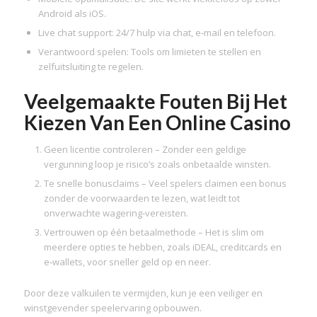
Android als iOS.
Live chat support: 24/7 hulp via chat, e‑mail en telefoon.
Verantwoord spelen: Tools om limieten te stellen en
zelfuitsluiting te regelen.
Veelgemaakte Fouten Bij Het
Kiezen Van Een Online Casino
Geen licentie controleren – Zonder een geldige
vergunning loop je risico’s zoals onbetaalde winsten.
Te snelle bonusclaims – Veel spelers claimen een bonus
zonder de voorwaarden te lezen, wat leidt tot
onverwachte wagering‑vereisten.
Vertrouwen op één betaalmethode – Het is slim om
meerdere opties te hebben, zoals iDEAL, creditcards en
e‑wallets, voor sneller geld op en neer.
Door deze valkuilen te vermijden, kun je een veiliger en
winstgevender speelervaring opbouwen.