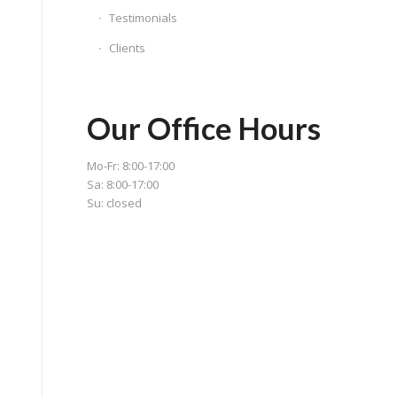
Testimonials
Clients
Our Office Hours
Mo-Fr: 8:00-17:00
Sa: 8:00-17:00
Su: closed