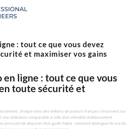
igne : tout ce que vous devez
écurité et maximiser vos gains
en ligne : tout ce que vous
en toute sécurité et
issement ; chaque mois des millions de joueurs français s’inscrivent sur
t une ambiance comparable à celle d’un véritable établissement
oin pressant de disposer d’un guide fiable : comment distinguer le vrai du