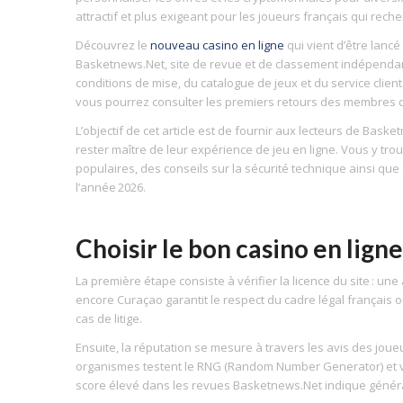
attractif et plus exigeant pour les joueurs français qui rech
Découvrez le
nouveau casino en ligne
qui vient d’être lancé
Basketnews.Net, site de revue et de classement indépendant
conditions de mise, du catalogue de jeux et du service client
vous pourrez consulter les premiers retours des membres 
L’objectif de cet article est de fournir aux lecteurs de Baske
rester maître de leur expérience de jeu en ligne. Vous y trou
populaires, des conseils sur la sécurité technique ainsi que
l’année 2026.
Choisir le bon casino en ligne
La première étape consiste à vérifier la licence du site : une
encore Curaçao garantit le respect du cadre légal français
cas de litige.
Ensuite, la réputation se mesure à travers les avis des jou
organismes testent le RNG (Random Number Generator) et va
score élevé dans les revues Basketnews.Net indique généra