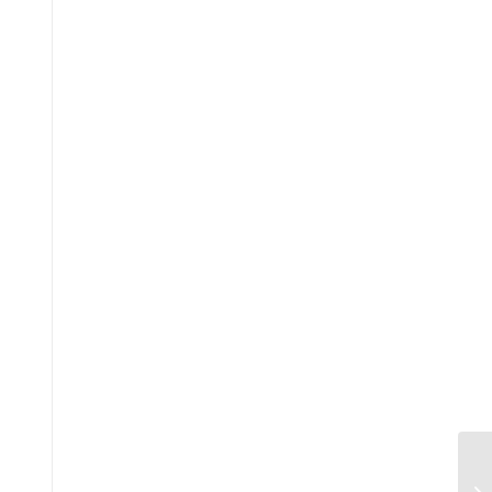
Gu
sc