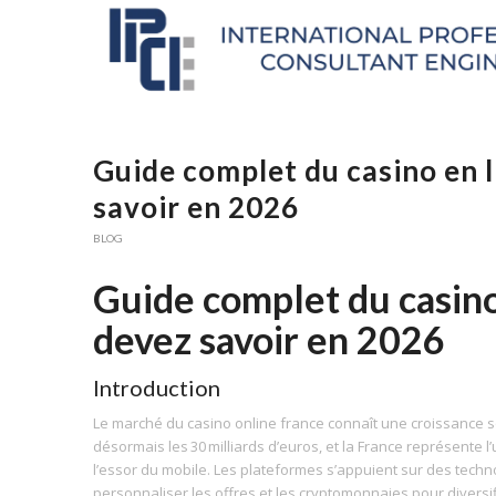
Guide complet du casino en l
savoir en 2026
BLOG
Guide complet du casino 
devez savoir en 2026
Introduction
Le marché du casino online france connaît une croissance
désormais les 30 milliards d’euros, et la France représente l
l’essor du mobile. Les plateformes s’appuient sur des technolo
personnaliser les offres et les cryptomonnaies pour diversif