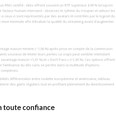
 un RNG certifié ; elles offrent souvent un RTP supérieur à 99 % lorsqu’on
le facteur humain intervient : observez le rythme du croupier et utilisez les
i ceux-ci sont représentés par des avatars IA contrôlés par le logiciel du
mise minimale afin d’évaluer la qualité du streaming avant d’augmenter
vantage maison minime (~1,06 %) après prise en compte de la commission
ants soucieux de limiter leurs pertes. Le craps peut sembler intimidant
(avantage maison ≈1,41 %) et « Don’t Pass » (≈1,36 %). Ces options offrent
r l’ambiance du dés sans se perdre dans la multitude d’options
s complexes.
ilités différenciées entre roulette européenne et américaine, tableau
tenir des gains réguliers tout en profitant pleinement du divertissement
en toute confiance