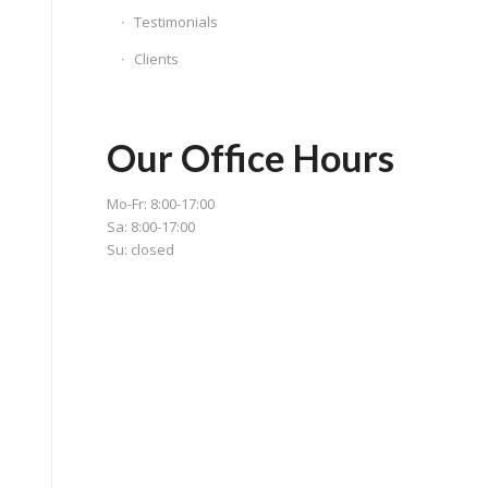
Testimonials
Clients
Our Office Hours
Mo-Fr: 8:00-17:00
Sa: 8:00-17:00
Su: closed