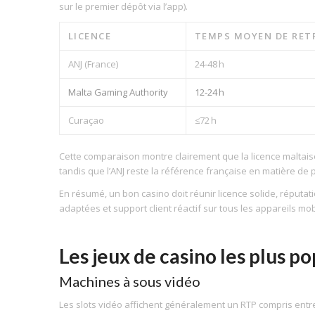
sur le premier dépôt via l’app).
LICENCE
TEMPS MOYEN DE RET
ANJ (France)
24‑48 h
Malta Gaming Authority
12‑24 h
Curaçao
≤72 h
Cette comparaison montre clairement que la licence maltai
tandis que l’ANJ reste la référence française en matière de 
En résumé, un bon casino doit réunir licence solide, réputat
adaptées et support client réactif sur tous les appareils mob
Les jeux de casino les plus p
Machines à sous vidéo
Les slots vidéo affichent généralement un RTP compris entre