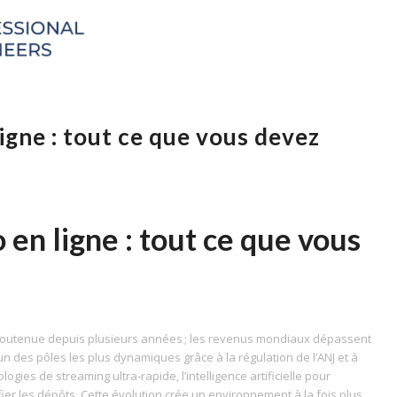
igne : tout ce que vous devez
en ligne : tout ce que vous
 soutenue depuis plusieurs années ; les revenus mondiaux dépassent
’un des pôles les plus dynamiques grâce à la régulation de l’ANJ et à
gies de streaming ultra‑rapide, l’intelligence artificielle pour
ier les dépôts. Cette évolution crée un environnement à la fois plus