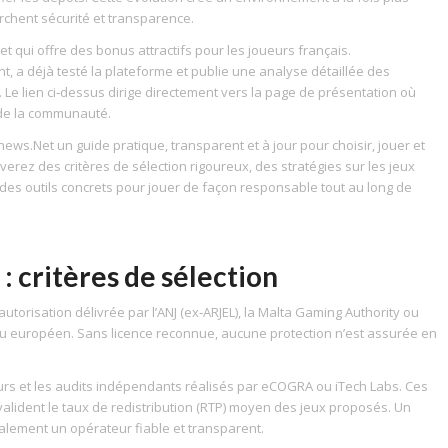
erchent sécurité et transparence.
 et qui offre des bonus attractifs pour les joueurs français.
, a déjà testé la plateforme et publie une analyse détaillée des
. Le lien ci‑dessus dirige directement vers la page de présentation où
de la communauté.
tnews.Net un guide pratique, transparent et à jour pour choisir, jouer et
verez des critères de sélection rigoureux, des stratégies sur les jeux
 des outils concrets pour jouer de façon responsable tout au long de
 : critères de sélection
 autorisation délivrée par l’ANJ (ex‑ARJEL), la Malta Gaming Authority ou
 ou européen. Sans licence reconnue, aucune protection n’est assurée en
eurs et les audits indépendants réalisés par eCOGRA ou iTech Labs. Ces
lident le taux de redistribution (RTP) moyen des jeux proposés. Un
lement un opérateur fiable et transparent.