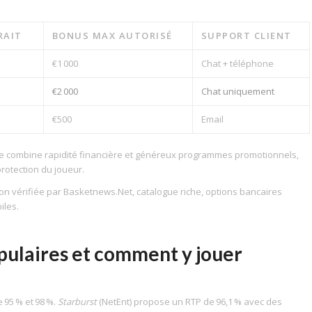
RAIT
BONUS MAX AUTORISÉ
SUPPORT CLIENT
€1 000
Chat + téléphone
€2 000
Chat uniquement
€500
Email
se combine rapidité financière et généreux programmes promotionnels,
protection du joueur.
ion vérifiée par Basketnews.Net, catalogue riche, options bancaires
iles.
opulaires et comment y jouer
 95 % et 98 %.
Starburst
(NetEnt) propose un RTP de 96,1 % avec des