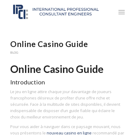
Online Casino Guide
BLOG
Online Casino Guide
Introduction
Le jeu en ligne attire chaque jour davantage de joueurs
francophones désireux de profiter d’une offre riche et
sécurisée. Face à la multitude de sites disponibles, il devient
indispensable de disposer d’un guide fiable qui éclaire le
choix du meilleur environnement de jeu.
Pour vous aider à naviguer dans ce paysage mouvant, nous
vous présentons le
nouveau casino en ligne
recommandé par