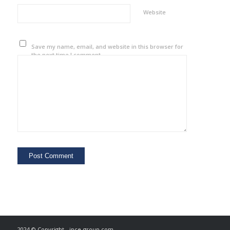
Website
Save my name, email, and website in this browser for
the next time I comment.
2024 © Copyright - ipce-group.com