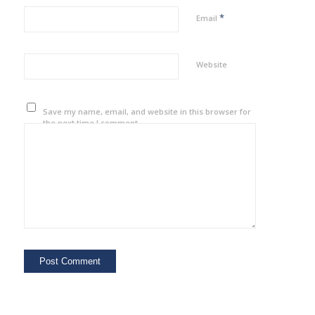
*
Email
Website
Save my name, email, and website in this browser for
the next time I comment.