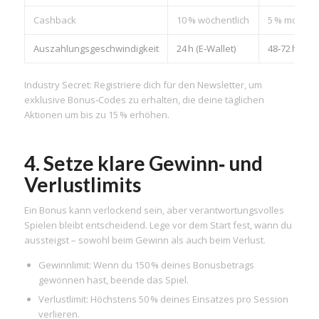
Cashback
10 % wöchentlich
5 % monatli
Auszahlungsgeschwindigkeit
24 h (E‑Wallet)
48‑72 h
Industry Secret: Registriere dich für den Newsletter, um
exklusive Bonus‑Codes zu erhalten, die deine täglichen
Aktionen um bis zu 15 % erhöhen.
4. Setze klare Gewinn‑ und
Verlustlimits
Ein Bonus kann verlockend sein, aber verantwortungsvolles
Spielen bleibt entscheidend. Lege vor dem Start fest, wann du
aussteigst – sowohl beim Gewinn als auch beim Verlust.
Gewinnlimit: Wenn du 150 % deines Bonusbetrags
gewonnen hast, beende das Spiel.
Verlustlimit: Höchstens 50 % deines Einsatzes pro Session
verlieren.