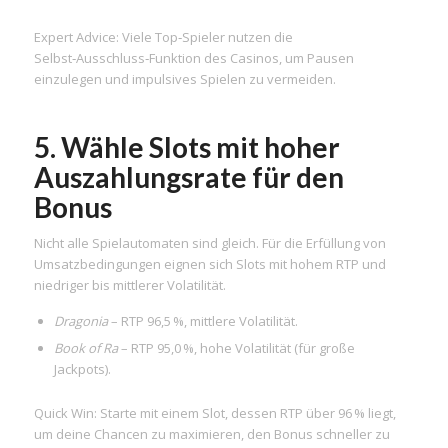
Expert Advice: Viele Top‑Spieler nutzen die
Selbst‑Ausschluss‑Funktion des Casinos, um Pausen
einzulegen und impulsives Spielen zu vermeiden.
5. Wähle Slots mit hoher
Auszahlungsrate für den
Bonus
Nicht alle Spielautomaten sind gleich. Für die Erfüllung von
Umsatzbedingungen eignen sich Slots mit hohem RTP und
niedriger bis mittlerer Volatilität.
Dragonia
– RTP 96,5 %, mittlere Volatilität.
Book of Ra
– RTP 95,0 %, hohe Volatilität (für große
Jackpots).
Quick Win: Starte mit einem Slot, dessen RTP über 96 % liegt,
um deine Chancen zu maximieren, den Bonus schneller zu