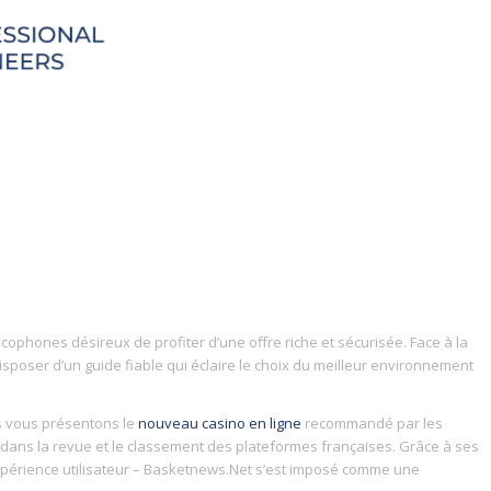
cophones désireux de profiter d’une offre riche et sécurisée. Face à la
disposer d’un guide fiable qui éclaire le choix du meilleur environnement
s vous présentons le
nouveau casino en ligne
recommandé par les
dans la revue et le classement des plateformes françaises. Grâce à ses
expérience utilisateur – Basketnews.Net s’est imposé comme une