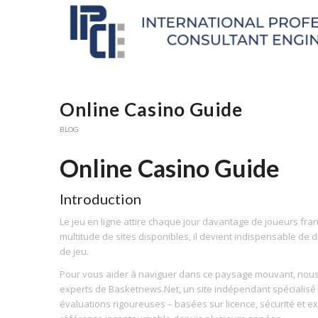
Online Casino Guide
BLOG
Online Casino Guide
Introduction
Le jeu en ligne attire chaque jour davantage de joueurs fran
multitude de sites disponibles, il devient indispensable de 
de jeu.
Pour vous aider à naviguer dans ce paysage mouvant, nou
experts de Basketnews.Net, un site indépendant spécialisé 
évaluations rigoureuses – basées sur licence, sécurité et 