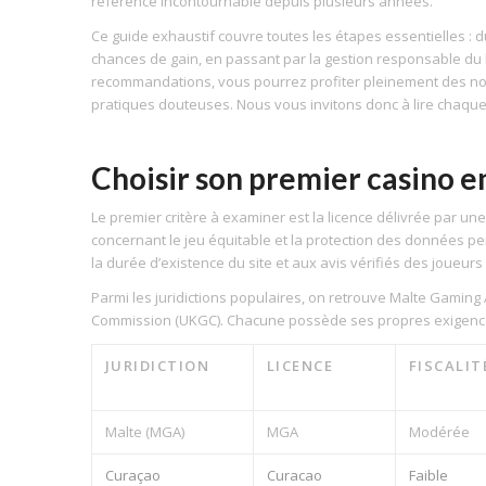
référence incontournable depuis plusieurs années.
Ce guide exhaustif couvre toutes les étapes essentielles : 
chances de gain, en passant par la gestion responsable du 
recommandations, vous pourrez profiter pleinement des nou
pratiques douteuses. Nous vous invitons donc à lire chaque 
Choisir son premier casino e
Le premier critère à examiner est la licence délivrée par une
concernant le jeu équitable et la protection des données p
la durée d’existence du site et aux avis vérifiés des joueurs 
Parmi les juridictions populaires, on retrouve Malte Gamin
Commission (UKGC). Chacune possède ses propres exigences 
JURIDICTION
LICENCE
FISCALIT
Malte (MGA)
MGA
Modérée
Curaçao
Curacao
Faible