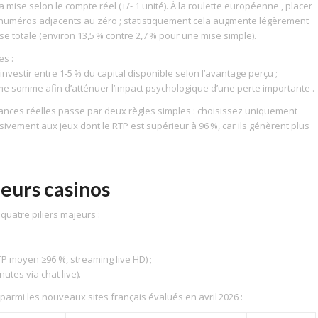
mise selon le compte réel (+/- 1 unité). À la roulette européenne , placer
numéros adjacents au zéro ; statistiquement cela augmente légèrement
 totale (environ 13,5 % contre 2,7 % pour une mise simple).
es :
investir entre 1‑5 % du capital disponible selon l’avantage perçu ;
me somme afin d’atténuer l’impact psychologique d’une perte importante .
ances réelles passe par deux règles simples : choisissez uniquement
ivement aux jeux dont le RTP est supérieur à 96 %, car ils génèrent plus
leurs casinos
atre piliers majeurs :
P moyen ≥96 %, streaming live HD) ;
tes via chat live).
parmi les nouveaux sites français évalués en avril 2026 :