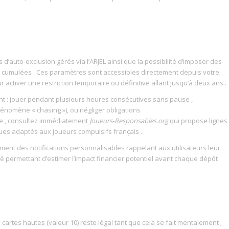
d’auto‑exclusion gérés via l’ARJEL ainsi que la possibilité d’imposer des
s cumulées . Ces paramètres sont accessibles directement depuis votre
r activer une restriction temporaire ou définitive allant jusqu’à deux ans .
 : jouer pendant plusieurs heures consécutives sans pause ,
omène « chasing »), ou négliger obligations
ute , consultez immédiatement
Joueurs‑Responsables.org
qui propose lignes
es adaptés aux joueurs compulsifs français .
nt des notifications personnalisables rappelant aux utilisateurs leur
ré permettant d’estimer l’impact financier potentiel avant chaque dépôt
cartes hautes (valeur 10) reste légal tant que cela se fait mentalement ;