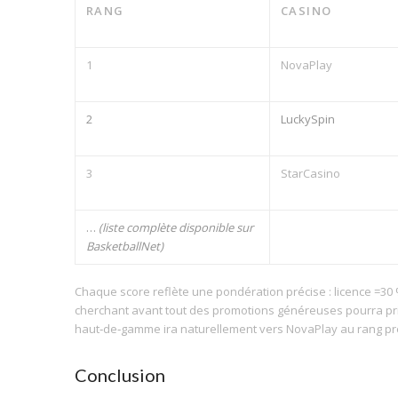
RANG
CASINO
1
NovaPlay
2
LuckySpin
3
StarCasino
…
(liste complète disponible sur
BasketballNet)
Chaque score reflète une pondération précise : licence =30 
cherchant avant tout des promotions généreuses pourra priv
haut‑de‑gamme ira naturellement vers NovaPlay au rang pr
Conclusion