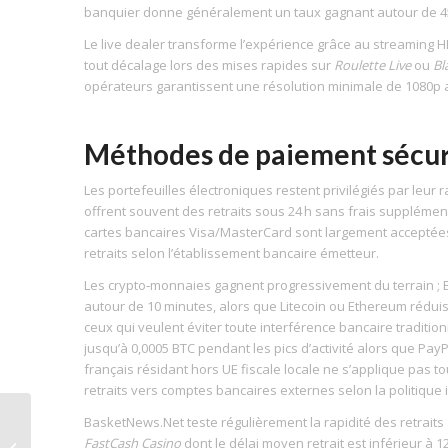
banquier donne généralement un taux gagnant autour de 45‑
Le live dealer transforme l’expérience grâce au streaming HD m
tout décalage lors des mises rapides sur
Roulette Live
ou
Bl
opérateurs garantissent une résolution minimale de 1080p a
Méthodes de paiement sécur
Les portefeuilles électroniques restent privilégiés par leur 
offrent souvent des retraits sous 24 h sans frais supplément
cartes bancaires Visa/MasterCard sont largement acceptées
retraits selon l’établissement bancaire émetteur.
Les crypto‑monnaies gagnent progressivement du terrain ; 
autour de 10 minutes, alors que Litecoin ou Ethereum réduis
ceux qui veulent éviter toute interférence bancaire traditionn
jusqu’à 0,0005 BTC pendant les pics d’activité alors que Pa
français résidant hors UE fiscale locale ne s’applique pas t
retraits vers comptes bancaires externes selon la politique i
BasketNews.Net teste régulièrement la rapidité des retrait
Tips to Protect Yourself When
FastCash Casino
dont le délai moyen retrait est inférieur à 
Selling a Motorcycle: The