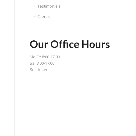
Testimonials
Clients
Our Office Hours
Mo-Fr: 8:00-17:00
Sa: 8:00-17:00
Su: closed