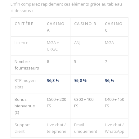
Enfin comparez rapidement ces éléments grâce au tableau
ci‑dessous :
CRITÈRE
CASINO
CASINO B
CASINO
A
C
Licence
MGA +
ANJ
MGA
UKGC
Nombre
8
5
7
fournisseurs
RTP moyen
96,3 %
95,8 %
96,%
slots
Bonus
€500 + 200
€300 + 100
€400 + 150
bienvenue
FS
FS
FS
(€)
Support
Live chat /
Email
Live chat /
client
téléphone
uniquement
WhatsApp