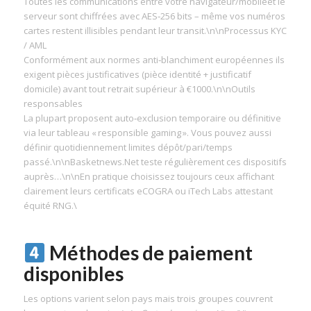
Toutes les communications entre votre navigateur/mobile​et le
serveur sont chiffrées avec AES‑256 bits – même vos numéros
cartes restent illisibles pendant leur transit.\n\nProcessus KYC
/ AML
Conformément aux normes anti‑blanchiment européennes ils
exigent pièces justificatives (pièce identité + justificatif
domicile) avant tout retrait supérieur à €1000.\n\nOutils
responsables
La plupart proposent auto‑exclusion temporaire ou définitive
via leur tableau « responsible gaming ». Vous pouvez aussi
définir quotidiennement limites dépôt/pari/temps
passé.\n\nBasketnews.Net teste régulièrement ces dispositifs
auprès…\n\nEn pratique choisissez toujours ceux affichant
clairement leurs certificats eCOGRA ou iTech Labs attestant
équité RNG.\
Méthodes de paiement
disponibles
Les options varient selon pays mais trois groupes couvrent