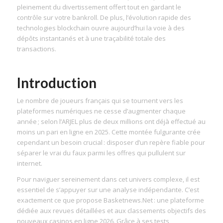
pleinement du divertissement offert tout en gardant le
contrôle sur votre bankroll. De plus, l’évolution rapide des
technologies blockchain ouvre aujourd’hui la voie à des
dépôts instantanés et à une traçabilité totale des
transactions.
Introduction
Le nombre de joueurs français qui se tournent vers les
plateformes numériques ne cesse d’augmenter chaque
année ; selon l’ARJEL plus de deux millions ont déjà effectué au
moins un pari en ligne en 2025. Cette montée fulgurante crée
cependant un besoin crucial : disposer d’un repère fiable pour
séparer le vrai du faux parmi les offres qui pullulent sur
internet.
Pour naviguer sereinement dans cet univers complexe, il est
essentiel de s’appuyer sur une analyse indépendante. C’est
exactement ce que propose Basketnews.Net : une plateforme
dédiée aux revues détaillées et aux classements objectifs des
nouveaux casinos en ligne 2026. Grâce à ses tests