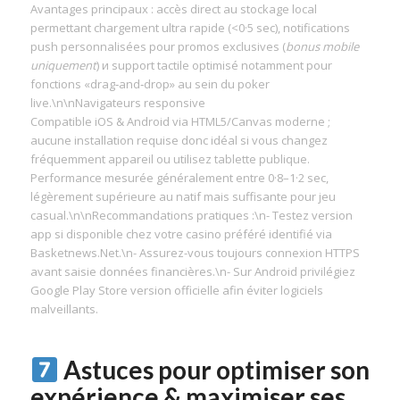
Avantages principaux : accès direct au stockage local
permettant chargement ultra rapide (<0·5 sec), notifications
push personnalisées pour promos exclusives (
bonus mobile
uniquement
) и support tactile optimisé notamment pour
fonctions «drag‑and‑drop» au sein du poker
live.\n\nNavigateurs responsive
Compatible iOS & Android via HTML5/Canvas moderne ;
aucune installation requise donc idéal si vous changez
fréquemment appareil ou utilisez tablette publique.
Performance mesurée généralement entre 0·8–1·2 sec,
légèrement supérieure au natif mais suffisante pour jeu
casual.\n\nRecommandations pratiques :\n- Testez version
app si disponible chez votre casino préféré identifié via
Basketnews.Net.\n- Assurez-vous toujours connexion HTTPS
avant saisie données financières.\n- Sur Android privilégiez
Google Play Store version officielle afin éviter logiciels
malveillants.
Astuces pour optimiser son
expérience & maximiser ses