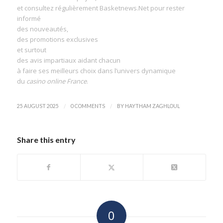
et consultez régulièrement Basketnews.Net pour rester
informé
des nouveautés,
des promotions exclusives
et surtout
des avis impartiaux aidant chacun
à faire ses meilleurs choix dans l’univers dynamique
du
casino online France
.
/
/
25 AUGUST 2025
0 COMMENTS
BY
HAYTHAM ZAGHLOUL
Share this entry
0