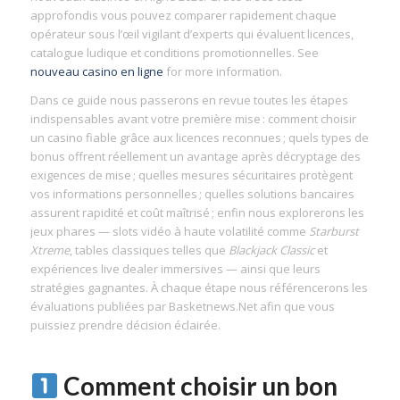
approfondis vous pouvez comparer rapidement chaque
opérateur sous l’œil vigilant d’experts qui évaluent licences,
catalogue ludique et conditions promotionnelles. See
nouveau casino en ligne
for more information.
Dans ce guide nous passerons en revue toutes les étapes
indispensables avant votre première mise : comment choisir
un casino fiable grâce aux licences reconnues ; quels types de
bonus offrent réellement un avantage après décryptage des
exigences de mise ; quelles mesures sécuritaires protègent
vos informations personnelles ; quelles solutions bancaires
assurent rapidité et coût maîtrisé ; enfin nous explorerons les
jeux phares — slots vidéo à haute volatilité comme
Starburst
Xtreme
, tables classiques telles que
Blackjack Classic
et
expériences live dealer immersives — ainsi que leurs
stratégies gagnantes. À chaque étape nous référencerons les
évaluations publiées par Basketnews.Net afin que vous
puissiez prendre décision éclairée.
Comment choisir un bon