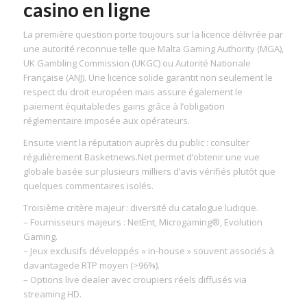
casino en ligne
La première question porte toujours sur la licence délivrée par
une autorité reconnue telle que Malta Gaming Authority (MGA),
UK Gambling Commission (UKGC) ou Autorité Nationale
Française (ANJ). Une licence solide garantit non seulement le
respect du droit européen mais assure également le
paiement équitabledes gains grâce à l’obligation
réglementaire imposée aux opérateurs.
Ensuite vient la réputation auprès du public : consulter
régulièrement Basketnews.Net permet d’obtenir une vue
globale basée sur plusieurs milliers d’avis vérifiés plutôt que
quelques commentaires isolés.
Troisième critère majeur : diversité du catalogue ludique.
– Fournisseurs majeurs : NetEnt, Microgaming®, Evolution
Gaming.
– Jeux exclusifs développés « in‑house » souvent associés à
davantagede RTP moyen (>96%).
– Options live dealer avec croupiers réels diffusés via
streaming HD.