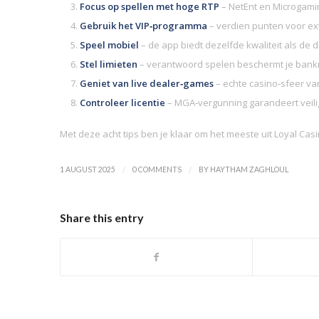
Focus op spellen met hoge RTP
– NetEnt en Microgami
Gebruik het VIP‑programma
– verdien punten voor ex
Speel mobiel
– de app biedt dezelfde kwaliteit als de 
Stel limieten
– verantwoord spelen beschermt je bankr
Geniet van live dealer‑games
– echte casino‑sfeer van
Controleer licentie
– MGA‑vergunning garandeert veili
Met deze acht tips ben je klaar om het meeste uit Loyal Casi
/
/
1 AUGUST 2025
0 COMMENTS
BY
HAYTHAM ZAGHLOUL
Share this entry