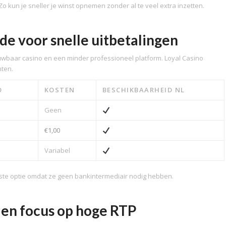
 kun je sneller je winst opnemen zonder al te veel extra inzetten.
ode voor snelle uitbetalingen
ouwbaar casino en een minder professioneel platform. Loyal Casino
nten.
D
KOSTEN
BESCHIKBAARHEID NL
Geen
€1,00
Variabel
elste optie omdat ze geen bankintermediair nodig hebben.
 en focus op hoge RTP