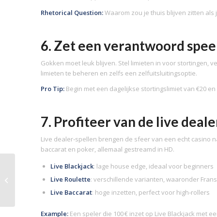
Rhetorical Question:
Waarom zou je thuis blijven zitten als 
6. Zet een verantwoord spee
Gokken moet leuk blijven. Stel limieten in voor stortingen, 
limieten te beheren en zelfs een zelfuitsluitingsoptie.
Pro Tip:
Begin met een dagelijkse stortingslimiet van €20 en 
7. Profiteer van de live deal
Live dealer‑spellen brengen de sfeer van een echt casino naa
baccarat en poker, allemaal gestreamd in HD.
Live Blackjack
: lage house edge, ideaal voor beginners
Kong Casino – Den komplette
Live Roulette
: verschillende varianten, waaronder Frans
guiden til sikre og raske innskudd
med BankID,...
Live Baccarat
: hoge inzetten, perfect voor high‑rollers
Example:
Een speler die 100 € inzet op Live Blackjack met 