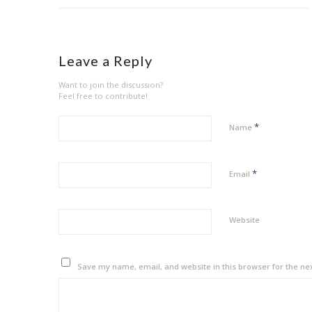
Leave a Reply
Want to join the discussion?
Feel free to contribute!
*
Name
*
Email
Website
Save my name, email, and website in this browser for the ne