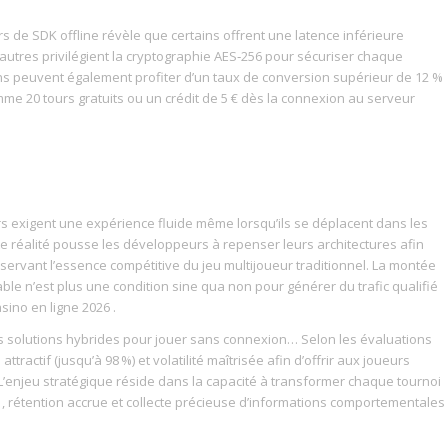
rs de SDK offline révèle que certains offrent une latence inférieure
autres privilégient la cryptographie AES‑256 pour sécuriser chaque
ons peuvent également profiter d’un taux de conversion supérieur de 12 %
me 20 tours gratuits ou un crédit de 5 € dès la connexion au serveur
rs exigent une expérience fluide même lorsqu’ils se déplacent dans les
tte réalité pousse les développeurs à repenser leurs architectures afin
servant l’essence compétitive du jeu multijoueur traditionnel. La montée
le n’est plus une condition sine qua non pour générer du trafic qualifié
sino en ligne 2026 .
 solutions hybrides pour jouer sans connexion… Selon les évaluations
tractif (jusqu’à 98 %) et volatilité maîtrisée afin d’offrir aux joueurs
L’enjeu stratégique réside dans la capacité à transformer chaque tournoi
st , rétention accrue et collecte précieuse d’informations comportementales