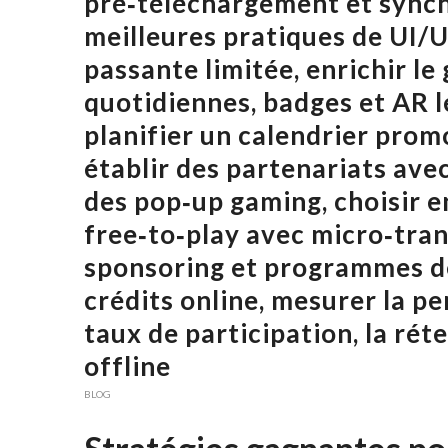
pré‑téléchargement et synchr
meilleures pratiques de UI/
passante limitée, enrichir l
quotidiennes, badges et AR 
planifier un calendrier promo
établir des partenariats avec
des pop‑up gaming, choisir 
free‑to‑play avec micro‑tran
sponsoring et programmes de
crédits online, mesurer la p
taux de participation, la rét
offline
BLOG