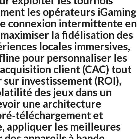
r exploiter les tournois
mment les opérateurs iGaming
e connexion intermittente en
maximiser la fidélisation des
ériences locales immersives,
line pour personnaliser les
’acquisition client (CAC) tout
 sur investissement (ROI),
latilité des jeux dans un
evoir une architecture
pré‑téléchargement et
, appliquer les meilleures
 des appareils à bande