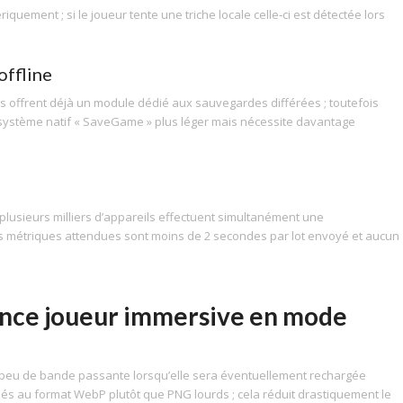
quement ; si le joueur tente une triche locale celle‐ci est détectée lors
offline
ls offrent déjà un module dédié aux sauvegardes différées ; toutefois
 système natif « SaveGame » plus léger mais nécessite davantage
 plusieurs milliers d’appareils effectuent simultanément une
Les métriques attendues sont moins de 2 secondes par lot envoyé et aucun
ience joueur immersive en mode
 peu de bande passante lorsqu’elle sera éventuellement rechargée
sés au format WebP plutôt que PNG lourds ; cela réduit drastiquement le