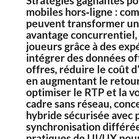
Stratégies gagnantes pou
mobiles hors‑ligne : co
peuvent transformer un
avantage concurrentiel, 
joueurs grâce à des exp
intégrer des données off
offres, réduire le coût d
en augmentant le retour
optimiser le RTP et la vo
cadre sans réseau, conc
hybride sécurisée avec 
synchronisation différée
pratiques de UI/UX pour