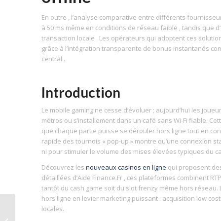
En outre , l’analyse comparative entre différents fournisseu
à 50 ms même en conditions de réseau faible , tandis que d’
transaction locale . Les opérateurs qui adoptent ces soluti
grâce à l’intégration transparente de bonus instantanés com
central .
Introduction
Le mobile gaming ne cesse d’évoluer ; aujourd’hui les joueu
métros ou s’installe­ment dans un café sans Wi‑Fi fiable. Ce
que chaque partie puisse se dérouler hors ligne tout en con
rapide des tournois « pop‑up » montre qu’une connexion stab
ni pour stimuler le volume des mises élevées typiques du ca
Découvrez les
nouveaux casinos en ligne
qui proposent des
détaillées d’Aide Finance.Fr , ces plateformes combinent RTP at
tantôt du cash game soit du slot frenzy même hors réseau. 
hors ligne en levier marketing puissant : acquisition low co
locales.
Ekspertguide til å mestre