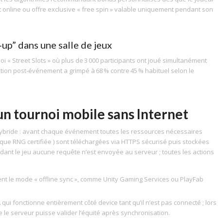
 online ou offre exclusive « free spin » valable uniquement pendant son
‑up” dans une salle de jeux
oi « Street Slots » où plus de 3 000 participants ont joué simultanément
ion post‑événement a grimpé à 68 % contre 45 % habituel selon le
un tournoi mobile sans Internet
ybride : avant chaque événement toutes les ressources nécessaires
ique RNG certifiée ) sont téléchargées via HTTPS sécurisé puis stockées
ndant le jeu aucune requête n’est envoyée au serveur ; toutes les actions
ment le mode « offline sync », comme Unity Gaming Services ou PlayFab
ui fonctionne entièrement côté device tant qu’il n’est pas connecté ; lors
e le serveur puisse valider l’équité après synchronisation.