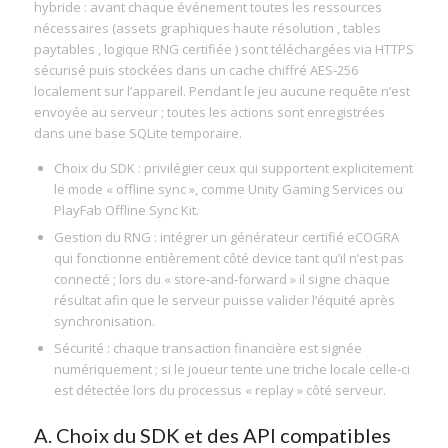
hybride : avant chaque événement toutes les ressources
nécessaires (assets graphiques haute résolution , tables
paytables , logique RNG certifiée ) sont téléchargées via HTTPS
sécurisé puis stockées dans un cache chiffré AES‑256
localement sur l’appareil. Pendant le jeu aucune requête n’est
envoyée au serveur ; toutes les actions sont enregistrées
dans une base SQLite temporaire.
Choix du SDK : privilégier ceux qui supportent explicitement
le mode « offline sync », comme Unity Gaming Services ou
PlayFab Offline Sync Kit.
Gestion du RNG : intégrer un générateur certifié eCOGRA
qui fonctionne entièrement côté device tant qu’il n’est pas
connecté ; lors du « store‐and‐forward » il signe chaque
résultat afin que le serveur puisse valider l’équité après
synchronisation.
Sécurité : chaque transaction financière est signée
numériquement ; si le joueur tente une triche locale celle‐ci
est détectée lors du processus « replay » côté serveur.
A. Choix du SDK et des API compatibles