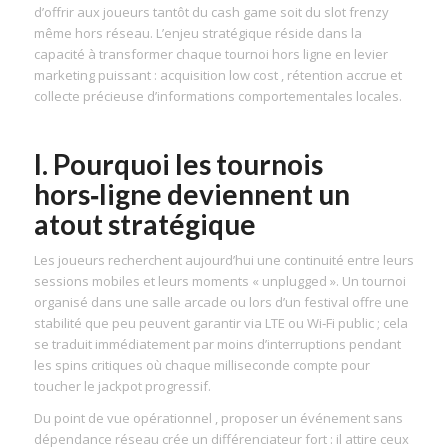
d’offrir aux joueurs tantôt du cash game soit du slot frenzy
même hors réseau. L’enjeu stratégique réside dans la
capacité à transformer chaque tournoi hors ligne en levier
marketing puissant : acquisition low cost , rétention accrue et
collecte précieuse d’informations comportementales locales.
I. Pourquoi les tournois
hors‑ligne deviennent un
atout stratégique
Les joueurs recherchent aujourd’hui une continuité entre leurs
sessions mobiles et leurs moments « unplugged ». Un tournoi
organisé dans une salle arcade ou lors d’un festival offre une
stabilité que peu peuvent garantir via LTE ou Wi‑Fi public ; cela
se traduit immédiatement par moins d’interruptions pendant
les spins critiques où chaque milliseconde compte pour
toucher le jackpot progressif.
Du point de vue opérationnel , proposer un événement sans
dépendance réseau crée un différenciateur fort : il attire ceux