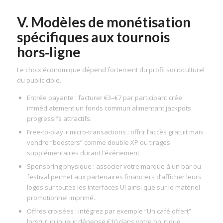
V. Modèles de monétisation
spécifiques aux tournois
hors‑ligne
Le choix économique dépend fortement du profil socioculturel
du public cible.
Entrée payante : facturer €3–€7 par participant crée
immédiatement un fonds commun alimentant jackpots
progressifs attractifs.
Free‑to‑play + micro‐transactions : offrir l’accès gratuit mais
vendre “boosters” comme double XP ou tirages
supplémentaires durant l’événement.
Sponsoring physique : associer votre marque à un bar ou
festival permet aux partenaires financiers d’afficher leurs
logos sur toutes les interfaces UI ainsi que sur le matériel
promotionnel imprimé.
Offres croisées : intégrez par exemple “Un café offert”
lorsqu’un joueur dépense €10 dans votre boutique