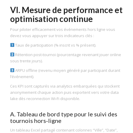
VI. Mesure de performance et
optimisation continue
Pour piloter efficacement vos événements hors ligne vous
devez vous appuyer sur trois indicateurs clés :
Taux de participation (% inscrit vs % présent).
Rétention post‐tournoi (pourcentage revenant jouer online
sous trente jours).
ARPU offline (revenu moyen généré par participant durant
l’événement).
Ces KPI sont capturés via analytics embarquées qui stockent
anonymement chaque action puis exportent vers votre data
lake dès reconnection Wi‑Fi disponible.
A. Tableau de bord type pour le suivi des
tournois hors‑ligne
Un tableau Excel partagé contenant colonnes “Ville”, “Date”,