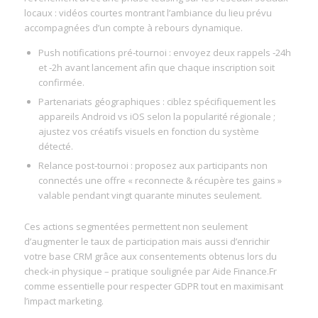
locaux : vidéos courtes montrant l’ambiance du lieu prévu
accompagnées d’un compte à rebours dynamique.
Push notifications pré‑tournoi : envoyez deux rappels ‑24h
et ‑2h avant lancement afin que chaque inscription soit
confirmée.
Partenariats géographiques : ciblez spécifiquement les
appareils Android vs iOS selon la popularité régionale ;
ajustez vos créatifs visuels en fonction du système
détecté.
Relance post‐tournoi : proposez aux participants non
connectés une offre « reconnecte & récupère tes gains »
valable pendant vingt quarante minutes seulement.
Ces actions segmentées permettent non seulement
d’augmenter le taux de participation mais aussi d’enrichir
votre base CRM grâce aux consentements obtenus lors du
check‐in physique – pratique soulignée par Aide Finance.Fr
comme essentielle pour respecter GDPR tout en maximisant
l’impact marketing.