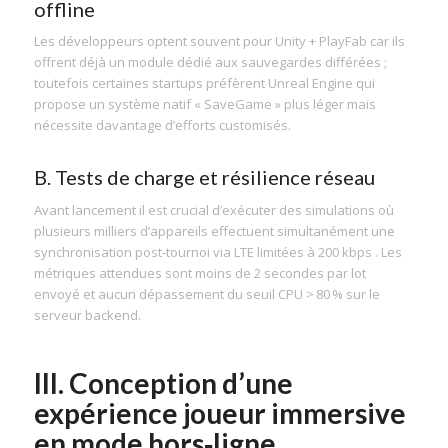
offline
Les développeurs optent souvent pour Unity + PlayFab car ils
offrent déjà un module dédié aux sauvegardes différées ;
toutefois certaines startups préfèrent Unreal Engine qui
propose un système natif « SaveGame » plus léger mais
nécessite davantage d’efforts customisés.
B. Tests de charge et résilience réseau
Avant lancement il est crucial d’exécuter des simulations où
plusieurs milliers d’appareils effectuent simultanément une
synchronisation post‐tournoi via LTE limitées à 200 kbps . Les
métriques attendues sont moins de 2 secondes par lot
envoyé et aucun dépassement du seuil CPU > 80 % sur le
serveur backend.
III. Conception d’une
expérience joueur immersive
en mode hors‑ligne