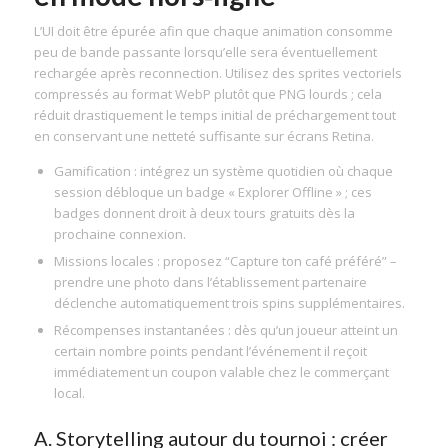
L’UI doit être épurée afin que chaque animation consomme
peu de bande passante lorsqu’elle sera éventuellement
rechargée après reconnection. Utilisez des sprites vectoriels
compressés au format WebP plutôt que PNG lourds ; cela
réduit drastiquement le temps initial de préchargement tout
en conservant une netteté suffisante sur écrans Retina.
Gamification : intégrez un système quotidien où chaque
session débloque un badge « Explorer Offline » ; ces
badges donnent droit à deux tours gratuits dès la
prochaine connexion.
Missions locales : proposez “Capture ton café préféré” –
prendre une photo dans l’établissement partenaire
déclenche automatiquement trois spins supplémentaires.
Récompenses instantanées : dès qu’un joueur atteint un
certain nombre points pendant l’événement il reçoit
immédiatement un coupon valable chez le commerçant
local.
A. Storytelling autour du tournoi : créer