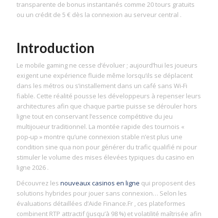
transparente de bonus instantanés comme 20 tours gratuits
ou un crédit de 5 € dès la connexion au serveur central .
Introduction
Le mobile gaming ne cesse d’évoluer ; aujourd’hui les joueurs
exigent une expérience fluide même lorsqu’ils se déplacent
dans les métros ou s’installe­ment dans un café sans Wi‑Fi
fiable. Cette réalité pousse les développeurs à repenser leurs
architectures afin que chaque partie puisse se dérouler hors
ligne tout en conservant l’essence compétitive du jeu
multijoueur traditionnel. La montée rapide des tournois «
pop‑up » montre qu’une connexion stable n’est plus une
condition sine qua non pour générer du trafic qualifié ni pour
stimuler le volume des mises élevées typiques du casino en
ligne 2026 .
Découvrez les
nouveaux casinos en ligne
qui proposent des
solutions hybrides pour jouer sans connexion… Selon les
évaluations détaillées d’Aide Finance.Fr , ces plateformes
combinent RTP attractif (jusqu’à 98 %) et volatilité maîtrisée afin