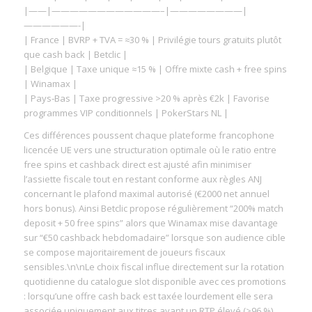
|——|————————————–|————————|
——————-|
| France | BVRP + TVA = ≈30 % | Privilégie tours gratuits plutôt
que cash back | Betclic |
| Belgique | Taxe unique ≈15 % | Offre mixte cash + free spins
| Winamax |
| Pays‑Bas | Taxe progressive >20 % après €2k | Favorise
programmes VIP conditionnels | PokerStars NL |
Ces différences poussent chaque plateforme francophone
licencée UE vers une structuration optimale où le ratio entre
free spins et cashback direct est ajusté afin minimiser
l’assiette fiscale tout en restant conforme aux règles ANJ
concernant le plafond maximal autorisé (€2000 net annuel
hors bonus). Ainsi Betclic propose régulièrement “200% match
deposit + 50 free spins” alors que Winamax mise davantage
sur “€50 cashback hebdomadaire” lorsque son audience cible
se compose majoritairement de joueurs fiscaux
sensibles.\n\nLe choix fiscal influe directement sur la rotation
quotidienne du catalogue slot disponible avec ces promotions
: lorsqu’une offre cash back est taxée lourdement elle sera
associée uniquement aux titres ayant un RTP élevé (>96 %)