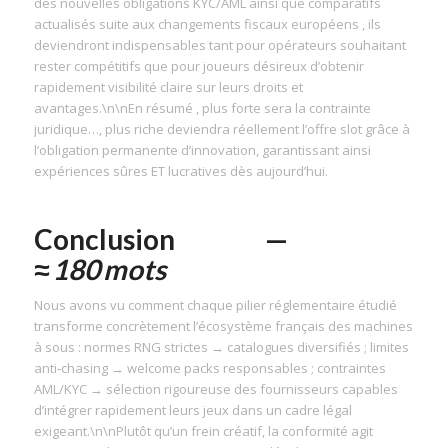
des nouvelles obligations KYC/AML ainsi que comparatifs
actualisés suite aux changements fiscaux européens , ils
deviendront indispensables tant pour opérateurs souhaitant
rester compétitifs que pour joueurs désireux d’obtenir
rapidement visibilité claire sur leurs droits et
avantages.\n\nEn résumé , plus forte sera la contrainte
juridique…, plus riche deviendra réellement l’offre slot grâce à
l’obligation permanente d’innovation, garantissant ainsi
expériences sûres ET lucratives dès aujourd’hui.
Conclusion —
≈ 180 mots
Nous avons vu comment chaque pilier réglementaire étudié
transforme concrètement l’écosystème français des machines
à sous : normes RNG strictes → catalogues diversifiés ; limites
anti‑chasing → welcome packs responsables ; contraintes
AML/KYC → sélection rigoureuse des fournisseurs capables
d’intégrer rapidement leurs jeux dans un cadre légal
exigeant.\n\nPlutôt qu’un frein créatif, la conformité agit