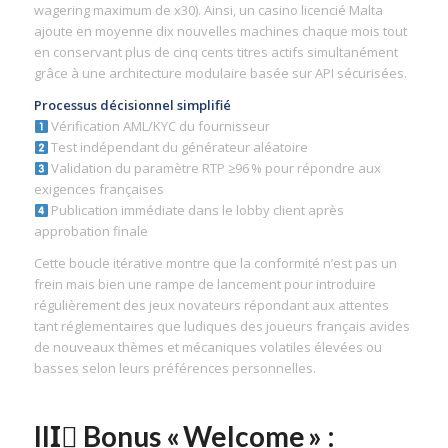
wagering maximum de x30). Ainsi, un casino licencié Malta
ajoute en moyenne dix nouvelles machines chaque mois tout
en conservant plus de cinq cents titres actifs simultanément
grâce à une architecture modulaire basée sur API sécurisées.
Processus décisionnel simplifié
Vérification AML/KYC du fournisseur
Test indépendant du générateur aléatoire
Validation du paramètre RTP ≥96 % pour répondre aux
exigences françaises
Publication immédiate dans le lobby client après
approbation finale
Cette boucle itérative montre que la conformité n’est pas un
frein mais bien une rampe de lancement pour introduire
régulièrement des jeux novateurs répondant aux attentes
tant réglementaires que ludiques des joueurs français avides
de nouveaux thèmes et mécaniques volatiles élevées ou
basses selon leurs préférences personnelles.
III️⃣ Bonus « Welcome » :