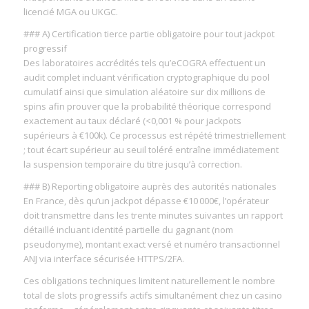
licencié MGA ou UKGC.
### A) Certification tierce partie obligatoire pour tout jackpot
progressif
Des laboratoires accrédités tels qu’eCOGRA effectuent un
audit complet incluant vérification cryptographique du pool
cumulatif ainsi que simulation aléatoire sur dix millions de
spins afin prouver que la probabilité théorique correspond
exactement au taux déclaré (<0,001 % pour jackpots
supérieurs à €100k). Ce processus est répété trimestriellement
; tout écart supérieur au seuil toléré entraîne immédiatement
la suspension temporaire du titre jusqu’à correction.
### B) Reporting obligatoire auprès des autorités nationales
En France, dès qu’un jackpot dépasse €10 000€, l’opérateur
doit transmettre dans les trente minutes suivantes un rapport
détaillé incluant identité partielle du gagnant (nom
pseudonyme), montant exact versé et numéro transactionnel
ANJ via interface sécurisée HTTPS/2FA.
Ces obligations techniques limitent naturellement le nombre
total de slots progressifs actifs simultanément chez un casino