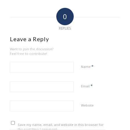
0
REPLIES
Leave a Reply
Want to join the discussion?
Feel free to contribute!
*
Name
*
Email
Website
Save my name, email, and website in this browser for
the next time I comment.