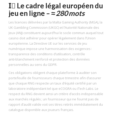
I️⃣ Le cadre légal européen du
jeu en ligne –
≈ 280 mots
Les licences délivrées par la Malta Gaming Authority (MGA), la
UK Gambling Commission (UKGC) et l’Autorité Nationale des
Jeux (ANJ) constituent aujourd’hui le socle commun auquel tout
casino doit adhérer pour opérer légalement dans l’Union
européenne. La Directive UE sur les services de jeu
numérique impose une harmonisation des exigences :
transparence des conditions d’utilisation, contrôle
anti‑blanchiment renforcé et protection des données
personnelles au sens du GDPR.
Ces obligations obligent chaque plateforme à auditer son
portefeuille de fournisseurs chaque trimestre afin d’assurer
que chaque RNG respecte un taux d’équité certifié par un
laboratoire indépendant tel que eCOGRA ou iTech Labs. Le
respect du RNG devient ainsi un critère d’accès indispensable
aux marchés régulés ; un fournisseur qui ne fournit pas de
rapport d’audit valide voit ses titres retirés immédiatement du
catalogue disponible aux joueurs français.