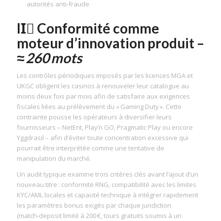
autorités anti‑fraude
II️⃣ Conformité comme
moteur d’innovation produit –
≈ 260 mots
Les contrôles périodiques imposés par les licences MGA et
UKGC obligent les casinos à renouveler leur catalogue au
moins deux fois par mois afin de satisfaire aux exigences
fiscales liées au prélèvement du « Gaming Duty ». Cette
contrainte pousse les opérateurs à diversifier leurs
fournisseurs – NetEnt, Play’n GO, Pragmatic Play ou encore
Yggdrasil – afin d’éviter toute concentration excessive qui
pourrait être interprétée comme une tentative de
manipulation du marché.
Un audit typique examine trois critères clés avant l’ajout d’un
nouveau titre : conformité RNG, compatibilité avec les limites
KYC/AML locales et capacité technique à intégrer rapidement
les paramètres bonus exigés par chaque juridiction
(match‑deposit limité à 200 €, tours gratuits soumis à un