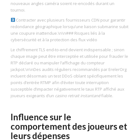
nouveaux angles caméra soient re‑encodés durant un
tournoi.
Contracter avec plusieurs fournisseurs CDN pour garantir
redondance géographique lorsqu’une liaison submarine subit
une coupure inattendue.\n\n### Risques liés à la
cybersécurité et à la protection des flux vidéo
Le chiffrement TLS end‑to‑end devient indispensable ; sinon
chaque image peut être interceptée et utilisée pour frauder le
RTP déclaré ou manipuler l’affichage du compteur
jackpot.\n\nDes audits réguliers recommandés par Erele​r​Org
incluent désormais un test DDoS ciblant spécifiquement les
points d’entrée RTMP afin d’éviter toute interruption
susceptible d’impacter négativement le taux RTP affiché aux
joueurs exigeants d’un
casino retrait instantané
fiable.
Influence sur le
comportement des joueurs et
leurs dépenses