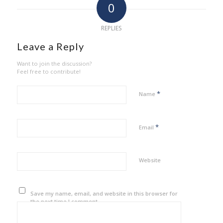
0
REPLIES
Leave a Reply
Want to join the discussion?
Feel free to contribute!
*
Name
*
Email
Website
Save my name, email, and website in this browser for
the next time I comment.