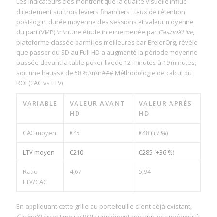
Les indicateurs clés montrent que la qualité visuelle influe
directement sur trois leviers financiers : taux de rétention
post‑login, durée moyenne des sessions et valeur moyenne
du pari (VMP).\n\nUne étude interne menée par
CasinoXLive
,
plateforme classée parmi les meilleures par Erele​r​Org, révèle
que passer du SD au Full HD a augmenté la période moyenne
passée devant la table poker livede 12 minutes à 19 minutes,
soit une hausse de 58 %.\n\n### Méthodologie de calcul du
ROI (CAC vs LTV)
VARIABLE
VALEUR AVANT
VALEUR APRÈS
HD
HD
CAC moyen
€45
€48 (+7 %)
LTV moyen
€210
€285 (+36 %)
Ratio
4,67
5,94
LTV/CAC
En appliquant cette grille au portefeuille client déjà existant,
CasinoXLive
estime un ROI supplémentaire annuel supérieur à