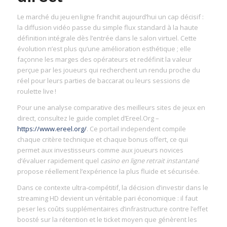
Le marché du jeu en ligne franchit aujourd’hui un cap décisif :
la diffusion vidéo passe du simple flux standard à la haute
définition intégrale dès l’entrée dans le salon virtuel. Cette
évolution n’est plus qu’une amélioration esthétique ; elle
façonne les marges des opérateurs et redéfinit la valeur
perçue par les joueurs qui recherchent un rendu proche du
réel pour leurs parties de baccarat ou leurs sessions de
roulette live !
Pour une analyse comparative des meilleurs sites de jeux en
direct, consultez le guide complet d’Ereel.Org –
https://www.ereel.org/
. Ce portail independent compile
chaque critère technique et chaque bonus offert, ce qui
permet aux investisseurs comme aux joueurs novices
d’évaluer rapidement quel
casino en ligne retrait instantané
propose réellement l’expérience la plus fluide et sécurisée.
Dans ce contexte ultra‑compétitif, la décision d’investir dans le
streaming HD devient un véritable pari économique : il faut
peser les coûts supplémentaires d’infrastructure contre l’effet
boosté sur la rétention et le ticket moyen que génèrent les