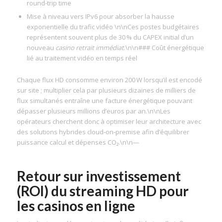
round‑trip time
Mise à niveau vers IPv6 pour absorber la hausse
exponentielle du trafic vidéo \n\nCes postes budgétaires
représentent souvent plus de 30 % du CAPEX initial d’un
nouveau
casino retrait immédiat
.\n\n### Coût énergétique
lié au traitement vidéo en temps réel
Chaque flux HD consomme environ 200 W lorsqu’il est encodé
sur site ; multiplier cela par plusieurs dizaines de milliers de
flux simultanés entraîne une facture énergétique pouvant
dépasser plusieurs millions d’euros par an.\n\nLes
opérateurs cherchent donc à optimiser leur architecture avec
des solutions hybrides cloud‑on‑premise afin d’équilibrer
puissance calcul et dépenses CO₂.\n\n—
Retour sur investissement
(ROI) du streaming HD pour
les casinos en ligne