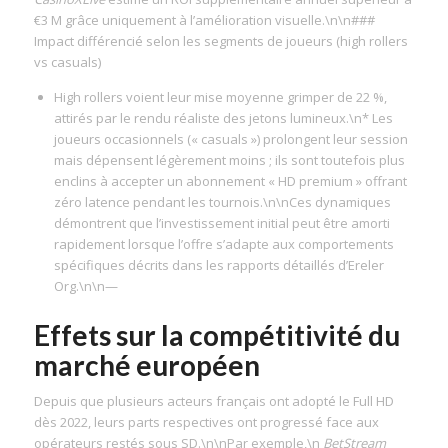
€3 M grâce uniquement à l’amélioration visuelle.\n\n###
Impact différencié selon les segments de joueurs (high rollers
vs casuals)
High rollers voient leur mise moyenne grimper de 22 %,
attirés par le rendu réaliste des jetons lumineux.\n* Les
joueurs occasionnels (« casuals ») prolongent leur session
mais dépensent légèrement moins ; ils sont toutefois plus
enclins à accepter un abonnement « HD premium » offrant
zéro latence pendant les tournois.\n\nCes dynamiques
démontrent que l’investissement initial peut être amorti
rapidement lorsque l’offre s’adapte aux comportements
spécifiques décrits dans les rapports détaillés d’Erele​r​
Org.\n\n—
Effets sur la compétitivité du
marché européen
Depuis que plusieurs acteurs français ont adopté le Full HD
dès 2022, leurs parts respectives ont progressé face aux
opérateurs restés sous SD.\n\nPar exemple,\n
BetStream