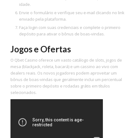
idade.
Envie o formulário e verifique seu e‑mail clicando no link
enviado pela plataforma.
Faça login com suas credenciais e complete o primeiro
depósito para ativar o bônus de boas‑vindas.
Jogos e Ofertas
O Qbet Casino oferece um vasto catálogo de slots, jogos de
mesa (blackjack, roleta, bacará) e um cassino ao vivo com
dealers reais. Os novos jogadores podem aproveitar um
bônus de boas‑vindas que geralmente inclui um percentual
sobre o primeiro depósito e rodadas grátis em títulos
selecionados.