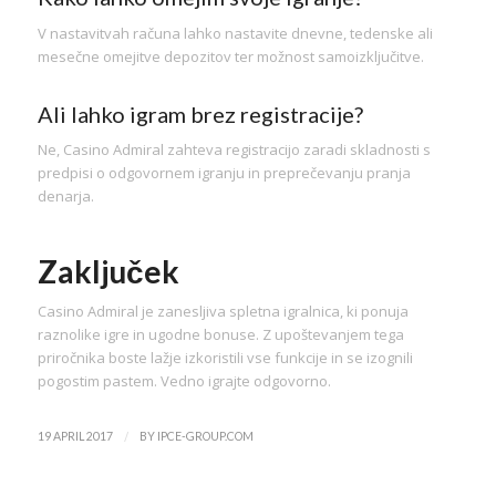
V nastavitvah računa lahko nastavite dnevne, tedenske ali
mesečne omejitve depozitov ter možnost samoizključitve.
Ali lahko igram brez registracije?
Ne, Casino Admiral zahteva registracijo zaradi skladnosti s
predpisi o odgovornem igranju in preprečevanju pranja
denarja.
Zaključek
Casino Admiral je zanesljiva spletna igralnica, ki ponuja
raznolike igre in ugodne bonuse. Z upoštevanjem tega
priročnika boste lažje izkoristili vse funkcije in se izognili
pogostim pastem. Vedno igrajte odgovorno.
/
19 APRIL 2017
BY
IPCE-GROUP.COM