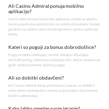
Ali Casino Admiral ponuja mobilno
aplikacijo?
Casino Admiral nima namenske aplikacije, vendar je spletno
mesto popolnoma optimizirano za mobilne brskalnike. Dodate
ga lahko na začetni zaslon kot progresivno spletno aplikacijo
(PWA).
Kateri so pogoji za bonus dobrodošlice?
Pogoji se lahko razlikujejo, vendar običajno vključujejo
minimalni polog, zahteve po stavljenju (35x–40x) in omejitve pri
igrah. Vedno preberite splošne pogoje.
Ali so dobitki obdavčeni?
Ker Casino Admiral deluje pod licenco Curacao, so dobitki v
večini držav neobdavčeni, vendar priporočamo, da preverite
lokalno zakonodajo.
Kako lahko omejim svoje igranje?