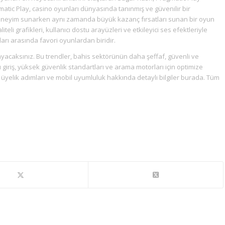
matic Play, casino oyunları dünyasında tanınmış ve güvenilir bir
ir deneyim sunarken aynı zamanda büyük kazanç fırsatları sunan bir oyun
eli grafikleri, kullanıcı dostu arayüzleri ve etkileyici ses efektleriyle
rı arasında favori oyunlardan biridir.
yacaksınız. Bu trendler, bahis sektörünün daha şeffaf, güvenli ve
giriş, yüksek güvenlik standartları ve arama motorları için optimize
 üyelik adımları ve mobil uyumluluk hakkında detaylı bilgiler burada. Tüm