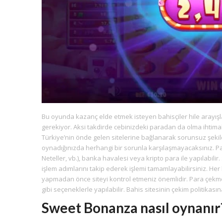
Bu oyunda kazanç elde etmek isteyen bahisçiler hile arayışlar
gerekiyor. Aksi takdirde cebinizdeki paradan da olma ihtimal
Türkiye’nin önde gelen sitelerine bağlanarak sorunsuz şekild
oynadığınızda herhangi bir sorunla karşılaşmayacaksınız. Para 
Neteller, vb.), banka havalesi veya kripto para ile yapılabilir
işlem adımlarını takip ederek işlemi tamamlayabilirsiniz. Her
yapmadan önce siteyi kontrol etmeniz önemlidir. Para çekme
gibi seçeneklerle yapılabilir. Bahis sitesinin çekim politikasına 
Sweet Bonanza nasıl oynanır