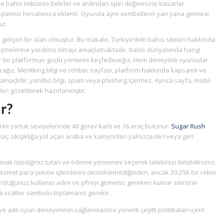
e bahis miktarını belirler ve ardından spin düğmesine basarlar.
ançlarınız hesabınıza eklenir. Oyunda aynı sembollerin yan yana gelmesi
iz.
 gelişen bir alan olmuştur. Bu makale, Türkiye’deki bahis siteleri hakkında
ı seçmelerine yardımcı olmayı amaçlamaktadır. Bahis dünyasında hangi
her bir platformun güçlü yönlerini keşfedeceğiz. Hem deneyimli oyuncular
cağız. Meritking bilgi ve rehber sayfası, platform hakkında kapsamlı ve
 amaçlıdır; yanıltıcı bilgi, spam veya phishing içermez. Ayrıca sayfa, mobil
eri gözetilerek hazırlanmıştır.
r?
lı zorluk seviyelerinde 40 görev kartı ve 16 araç bulunur.
Sugar Rush
maç sıkışıklığa yol açan araba ve kamyonları yalnızca ileri veya geri
k istediğiniz tutarı ve ödeme yöntemini seçerek talebinizi iletebilirsiniz.
Hizmet para çekme işlemlerini desteklemediğinden, ancak 30-2’lik bir rekor
turduğunuz kullanıcı adını ve şifreyi girmeniz gereken kumar sitesine
la scatter sembolü toplamanız gerekir.
e adil oyun deneyiminin sağlanmasına yönelik çeşitli politikaları içerir.