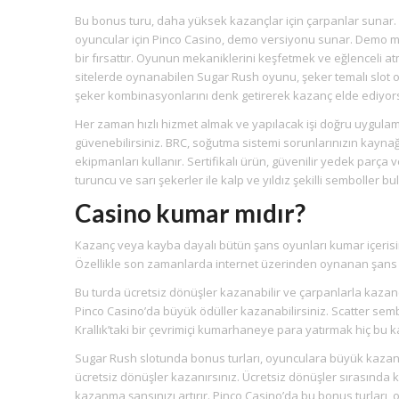
Bu bonus turu, daha yüksek kazançlar için çarpanlar suna
oyuncular için Pinco Casino, demo versiyonu sunar. Demo mo
bir fırsattır. Oyunun mekaniklerini keşfetmek ve eğlenceli at
sitelerde oynanabilen Sugar Rush oyunu, şeker temalı slot oy
şeker kombinasyonlarını denk getirerek kazanç elde ediyor
Her zaman hızlı hizmet almak ve yapılacak işi doğru uygula
güvenebilirsiniz. BRC, soğutma sistemi sorunlarınızın kaynağı
ekipmanları kullanır. Sertifikalı ürün, güvenilir yedek parça ve 
turuncu ve sarı şekerler ile kalp ve yıldız şekilli semboller bu
Casino kumar mıdır?
Kazanç veya kayba dayalı bütün şans oyunları kumar içerisine 
Özellikle son zamanlarda internet üzerinden oynanan şans o
Bu turda ücretsiz dönüşler kazanabilir ve çarpanlarla kazanc
Pinco Casino’da büyük ödüller kazanabilirsiniz. Scatter sembo
Krallık’taki bir çevrimiçi kumarhaneye para yatırmak hiç bu ka
Sugar Rush slotunda bonus turları, oyunculara büyük kazanç 
ücretsiz dönüşler kazanırsınız. Ücretsiz dönüşler sırasında
kazanma şansınızı artırır. Pinco Casino’da bu bonus turları,