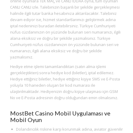
online oyunlara TEK MAÇ ve CANLI İDDAA oyna, tüm oyunları
CANLI CANLI izle. Talebinizin başarılı bir şekilde gerçekleşmesi
halinde ilgili tutar banka hesabınıza aktarılacaktır. Talebiniz
devam ediyor ise, hizmet standartlarımızı geliştirmek adına
iptal nedeninizi buradan iletebilirsiniz. Türkiye Cumhuriyeti
nüfus cüzdanınızın ön yüzünde bulunan seri numaranızı, ilgili
alana eksiksiz ve doğru bir şekilde yazmalısınız. Türkiye
Cumhuriyeti nüfus cüzdanınızın ön yüzünde bulunan seri ve
numaranızı, ilgili alana eksiksiz ve doğru bir şekilde
yazmalısınız.
Hediye etme işlemi tamamlandıktan (satın alma işlemi
gerçekleştikten) sonra hediye kod (biletler), iptal edilemez.
Hediye ettiğiniz biletler, hediye ettiğiniz kişiye SMS ve E-Posta
yoluyla 10 haneden oluşan bir kod numarası ile
ulaştırılmaktadır. Hediyenizin doğru kişiye ulaşması için GSM
No ve E-Posta adresinin doğru olduğundan emin olmalısınız.
MostBet Casino Mobil Uygulaması ve
Mobil Oyun
Dolandırıcılık riskine karşı korunmak adına, aviator güvenilir