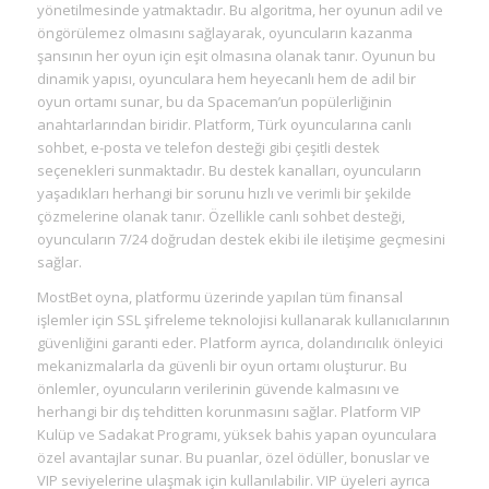
yönetilmesinde yatmaktadır. Bu algoritma, her oyunun adil ve
öngörülemez olmasını sağlayarak, oyuncuların kazanma
şansının her oyun için eşit olmasına olanak tanır. Oyunun bu
dinamik yapısı, oyunculara hem heyecanlı hem de adil bir
oyun ortamı sunar, bu da Spaceman’un popülerliğinin
anahtarlarından biridir. Platform, Türk oyuncularına canlı
sohbet, e-posta ve telefon desteği gibi çeşitli destek
seçenekleri sunmaktadır. Bu destek kanalları, oyuncuların
yaşadıkları herhangi bir sorunu hızlı ve verimli bir şekilde
çözmelerine olanak tanır. Özellikle canlı sohbet desteği,
oyuncuların 7/24 doğrudan destek ekibi ile iletişime geçmesini
sağlar.
MostBet oyna, platformu üzerinde yapılan tüm finansal
işlemler için SSL şifreleme teknolojisi kullanarak kullanıcılarının
güvenliğini garanti eder. Platform ayrıca, dolandırıcılık önleyici
mekanizmalarla da güvenli bir oyun ortamı oluşturur. Bu
önlemler, oyuncuların verilerinin güvende kalmasını ve
herhangi bir dış tehditten korunmasını sağlar. Platform VIP
Kulüp ve Sadakat Programı, yüksek bahis yapan oyunculara
özel avantajlar sunar. Bu puanlar, özel ödüller, bonuslar ve
VIP seviyelerine ulaşmak için kullanılabilir. VIP üyeleri ayrıca