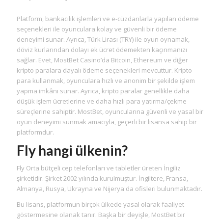
Platform, bankacılık işlemleri ve e-cüzdanlarla yapılan ödeme
seçenekleri ile oyunculara kolay ve güvenli bir ödeme
deneyimi sunar. Ayrıca, Türk Lirası (TRY) ile oyun oynamak,
döviz kurlarından dolayı ek ücret ödemekten kaçınmanızı
sağlar. Evet, MostBet Casino’da Bitcoin, Ethereum ve diğer
kripto paralara dayalı ödeme seçenekleri mevcuttur. Kripto
para kullanmak, oyunculara hızlı ve anonim bir şekilde işlem
yapma imkânı sunar. Ayrıca, kripto paralar genellikle daha
düşük işlem ücretlerine ve daha hızlı para yatırma/çekme
süreçlerine sahiptir. MostBet, oyuncularına güvenli ve yasal bir
oyun deneyimi sunmak amacıyla, geçerli bir lisansa sahip bir
platformdur.
Fly hangi ülkenin?
Fly Orta bütçeli cep telefonları ve tabletler üreten İngiliz
şirketidir. Şirket 2002 yılında kurulmuştur. İngiltere, Fransa,
Almanya, Rusya, Ukrayna ve Nijerya'da ofisleri bulunmaktadır.
Bu lisans, platformun birçok ülkede yasal olarak faaliyet
göstermesine olanak tanır. Başka bir deyişle, MostBet bir