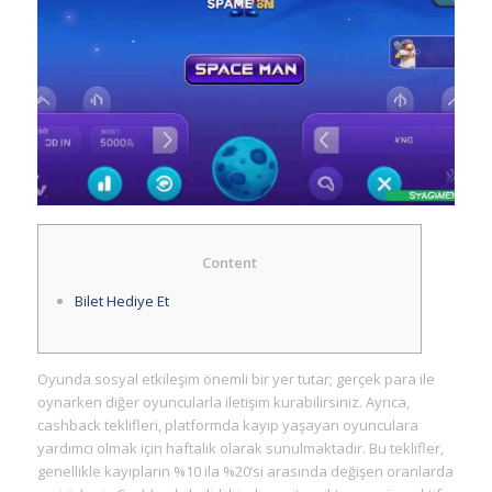
Content
Bilet Hediye Et
Oyunda sosyal etkileşim önemli bir yer tutar; gerçek para ile
oynarken diğer oyuncularla iletişim kurabilirsiniz. Ayrıca,
cashback teklifleri, platformda kayıp yaşayan oyunculara
yardımcı olmak için haftalık olarak sunulmaktadır. Bu teklifler,
genellikle kayıpların %10 ila %20’si arasında değişen oranlarda