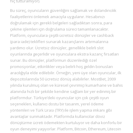
hiç tutturamıyor).
Bu süreç, oyuncuların güvenliğini sağlamak ve dolandırıcılık
faaliyetlerini önlemek amacıyla uygulanır. Hesabınızı
doğrulamak için gerekli belgeleri sağladıktan sonra, para
çekme işlemleri için doğrulama süreci tamamlanacaktır.
Platform, oyunculara çeşitli ücretsiz dönüşler ve cashback
(para iade) teklifleri sunarak kazançlarını artırmalarına
yardımcı olur. Ücretsiz dönüşler, genellikle belirli slot
oyunlarında geçerlidir ve oyunculara ekstra kazanç fırsatları
sunar. Bu dönüşler, platformun düzenlediği özel
promosyonlar, etkinlikler veya belirli hoş geldin bonusları
aracılığıyla elde edilebilir. Örneğin, yeni üye olan oyuncular, ilk
depozitolarında 50 ücretsiz dönüş alabilirler. MostBet, 2009
yılında kurulmuş olan ve küresel çevrimiçi kumarhane ve bahis
alanında hızlı bir şekilde kendine sağlam bir yer edinmiş bir
platformdur. Türkiye’deki oyuncular için çok çeşitli oyun
seçenekleri, kullanıcı dostu bir tasarım, yerel ödeme
yöntemleri ve Türk Lirası (TRY) ile işlem yapma imkanı gibi
avantajlar sunmaktadır. Platformda kullanıcılar döviz
dönüştürme ücreti ödemekten kurtuluyor ve daha konforlu bir
oyun deneyimi yaşıyorlar. Platform, Bitcoin, Ethereum, Litecoin