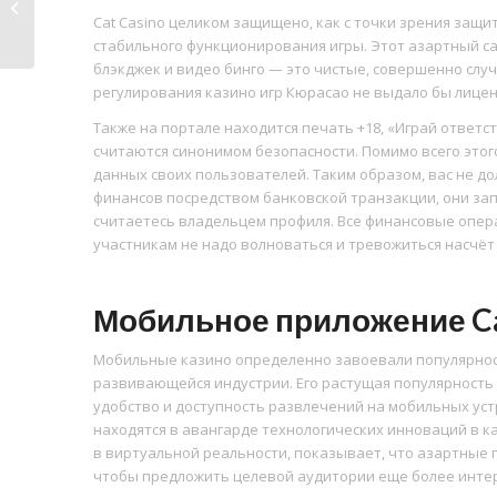
yakala: Sugar Rush demo oyna
Cat Casino целиком защищено, как с точки зрения защит
стабильного функционирования игры. Этот азартный сай
блэкджек и видео бинго — это чистые, совершенно случ
регулирования казино игр Кюрасао не выдало бы лице
Также на портале находится печать +18, «Играй ответс
считаются синонимом безопасности. Помимо всего этог
данных своих пользователей. Таким образом, вас не до
финансов посредством банковской транзакции, они з
считаетесь владельцем профиля. Все финансовые опер
участникам не надо волноваться и тревожиться насчёт
Мобильное приложение Ca
Мобильные казино определенно завоевали популярност
развивающейся индустрии. Его растущая популярность 
удобство и доступность развлечений на мобильных уст
находятся в авангарде технологических инноваций в к
в виртуальной реальности, показывает, что азартные
чтобы предложить целевой аудитории еще более инте