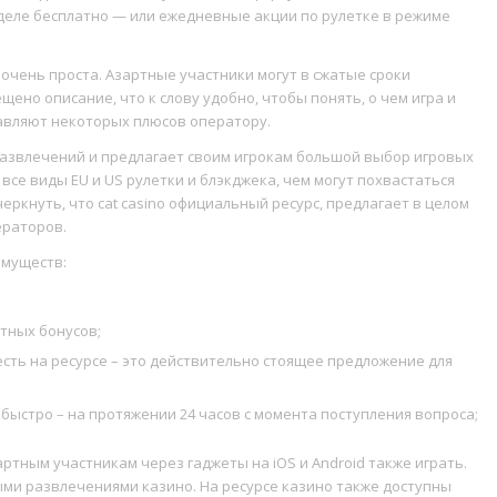
 деле бесплатно — или ежедневные акции по рулетке в режиме
чень проста. Азартные участники могут в сжатые сроки
щено описание, что к слову удобно, чтобы понять, о чем игра и
бавляют некоторых плюсов оператору.
азвлечений и предлагает своим игрокам большой выбор игровых
 все виды EU и US рулетки и блэкджека, чем могут похвастаться
еркнуть, что cat casino официальный ресурс, предлагает в целом
ераторов.
имуществ:
тных бонусов;
сть на ресурсе – это действительно стоящее предложение для
быстро – на протяжении 24 часов с момента поступления вопроса;
артным участникам через гаджеты на iOS и Android также играть.
ными развлечениями казино. На ресурсе казино также доступны