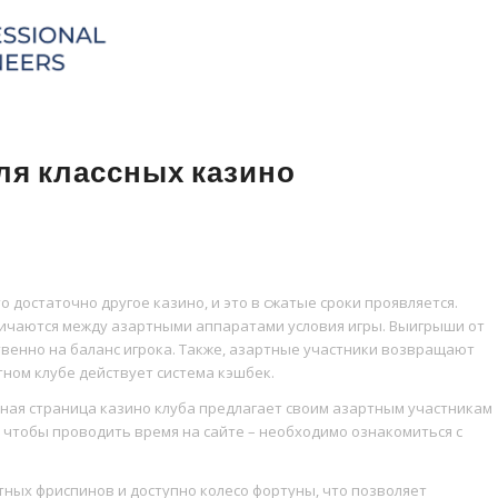
для классных казино
достаточно другое казино, и это в сжатые сроки проявляется.
личаются между азартными аппаратами условия игры. Выигрыши от
енно на баланс игрока. Также, азартные участники возвращают
тном клубе действует система кэшбек.
ная страница казино клуба предлагает своим азартным участникам
о, чтобы проводить время на сайте – необходимо ознакомиться с
тных фриспинов и доступно колесо фортуны, что позволяет