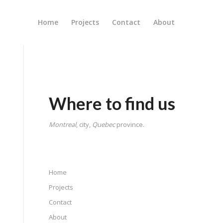
Home
Projects
Contact
About
Where to find us
Montreal
, city,
Quebec
province.
Home
Projects
Contact
About