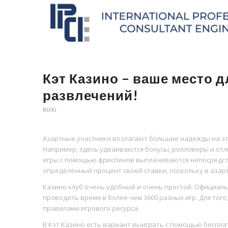
Кэт Казино – ваше место 
развлечений!
BLOG
Азартные участники возлагают большие надежды на это 
Например, здесь удваиваются бонусы, ролловеры и от
игры с помощью фриспинов выплачиваются непосредств
определённый процент своей ставки, поскольку в азар
Казино клуб очень удобный и очень простой. Официаль
проводить время в более чем 3600 разных игр. Для тог
правилами игрового ресурса.
В Кэт Казино есть вариант выиграть с помощью беспла