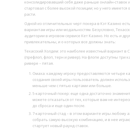
консолидировавший себя даже раньше онлайн-ставок и к
стартовал с более высокой позиции; но у него имеется
расти.
Одной из отличительных черт покера в Кэт Казино есть
вариантам игры или модальностям. Безусловно, Техасс
аудитории в игровом сервисе Кет Казино. Но есть и др
привлекательны, и о которых все должны знать:
Техасский Холдем: это наиболее известный вариант в Ca
(префлоп, флоп, терн и ривер). На флопе доступны три к
ривере – пятая.
Омаха: каждому игроку предоставляются четыре ка
создания своей игры пользователь должен использ
меньше чем с пятью картами или больше.
5-карточный покер: еще одна достаточно знаменита
можете отказаться от тех, которые вам не интерес
до сброса и еще один после.
7-карточный стад – в этом варианте игры любому а
собрать самую высокую комбинацию, и в нее игра
стартует новый раунд ставок.