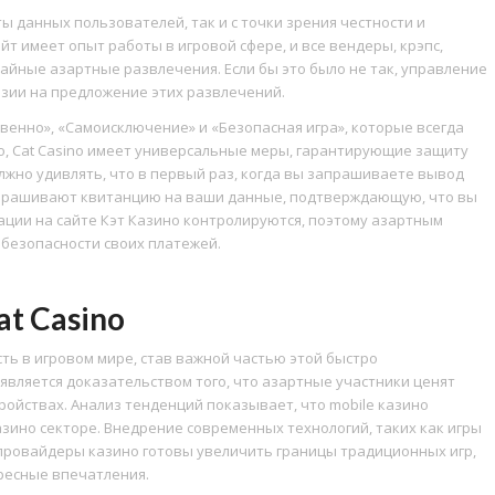
ы данных пользователей, так и с точки зрения честности и
т имеет опыт работы в игровой сфере, и все вендеры, крэпс,
айные азартные развлечения. Если бы это было не так, управление
нзии на предложение этих развлечений.
твенно», «Самоисключение» и «Безопасная игра», которые всегда
о, Cat Casino имеет универсальные меры, гарантирующие защиту
лжно удивлять, что в первый раз, когда вы запрашиваете вывод
апрашивают квитанцию на ваши данные, подтверждающую, что вы
ации на сайте Кэт Казино контролируются, поэтому азартным
 безопасности своих платежей.
t Casino
ь в игровом мире, став важной частью этой быстро
является доказательством того, что азартные участники ценят
ройствах. Анализ тенденций показывает, что mobile казино
азино секторе. Внедрение современных технологий, таких как игры
 провайдеры казино готовы увеличить границы традиционных игр,
ресные впечатления.