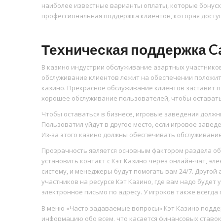
наиболее известные варианты оплаты, которые бонусх
профессиональная поддержка клиентов, которая доступ
Техническая поддержка Ca
В казино индустрии обслуживание азартных участников
обслуживание клиентов лежит на обеспечении положит
казино. Прекрасное обслуживание клиентов заставит 
хорошее обслуживание пользователей, чтобы оставатьс
Чтобы оставаться в бизнесе, игровые заведения долж
Пользоватил уйдут в другое место, если игровое заве
Из-за этого казино должны обеспечивать обслуживани
Прозрачность является основным фактором раздела обс
установить контакт с Кэт Казино через онлайн-чат, эле
систему, и менеджеры будут помогать вам 24/7. Друго
участников на ресурсе Кэт Казино, где вам надо будет 
электронное письмо по адресу. У игроков также всегда 
В меню «Часто задаваемые вопросы» Кэт Казино подде
информацию обо всем, что касается финансовых ставок