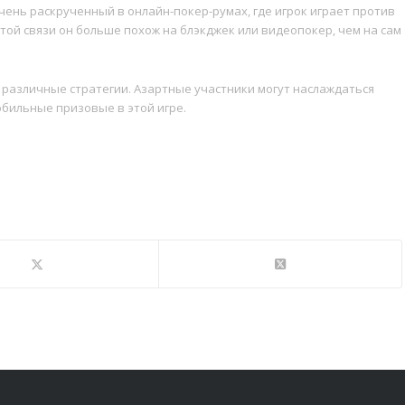
очень раскрученный в онлайн-покер-румах, где игрок играет против
этой связи он больше похож на блэкджек или видеопокер, чем на сам
ть различные стратегии. Азартные участники могут наслаждаться
обильные призовые в этой игре.