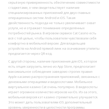
серьёзную приверженность обеспечению совместимости
с гаджетами, о чем свидетельствует наличие
специализированных приложений для двух главных
операционных систем: Android и iOS. Такая
двойственность подхода не только увеличивает охват
услуги, но и отражает понимание определённых
потребностей рынка. В игровом сервисе Cat Casino есть
всё с той целью, чтобы пользователи чувствовали себя
комфортно в мобильной версии. Для владельцев
устройств на Android прямой линк на скачивание утилиты
предлагается через QR-код.
С другой стороны, наличие приложения для iOS, которое
есть опция загрузить лично из App Store, предполагает
максимальное соблюдение заведомо строгих правил
Apple касаемо распространения приложений, связанных с
денежными операциями и видеослотами. Мобильное
виртуальное казино Cat очень популярно. В видеослоты
играет огромное количество игроков на iOs. Из-за этого,
мобильная версия кэт казино стремительно улучшается.
Это может дать пользователям iOS дополнительный
уровень уверенности в целостности программы.