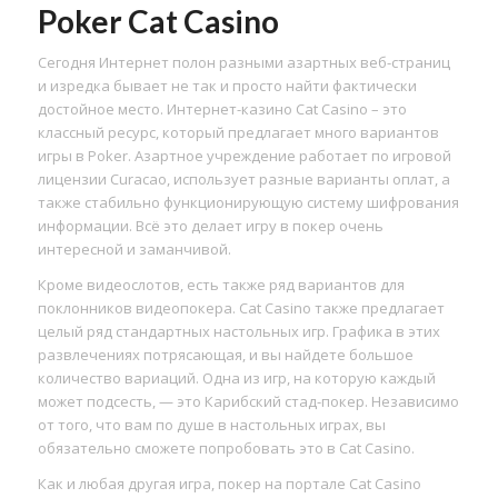
Poker Cat Casino
Сегодня Интернет полон разными азартных веб-страниц
и изредка бывает не так и просто найти фактически
достойное место. Интернет-казино Cat Casino – это
классный ресурс, который предлагает много вариантов
игры в Poker. Азартное учреждение работает по игровой
лицензии Curacao, использует разные варианты оплат, а
также стабильно функционирующую систему шифрования
информации. Всё это делает игру в покер очень
интересной и заманчивой.
Кроме видеослотов, есть также ряд вариантов для
поклонников видеопокера. Cat Casino также предлагает
целый ряд стандартных настольных игр. Графика в этих
развлечениях потрясающая, и вы найдете большое
количество вариаций. Одна из игр, на которую каждый
может подсесть, — это Карибский стад-покер. Независимо
от того, что вам по душе в настольных играх, вы
обязательно сможете попробовать это в Cat Casino.
Как и любая другая игра, покер на портале Cat Casino