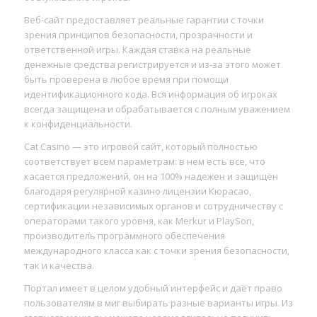
Веб-сайт предоставляет реальные гарантии с точки
зрения принципов безопасности, прозрачности и
ответственной игры. Каждая ставка на реальные
денежные средства регистрируется и из-за этого может
быть проверена в любое время при помощи
идентификационного кода. Вся информация об игроках
всегда защищена и обрабатывается с полным уважением
к конфиденциальности.
Cat Casino — это игровой сайт, который полностью
соответствует всем параметрам: в нем есть все, что
касается предложений, он на 100% надежен и защищён
благодаря регулярной казино лицензии Кюрасао,
сертификации независимых органов и сотрудничеству с
операторами такого уровня, как Merkur и PlaySon,
производитель программного обеспечения
международного класса как с точки зрения безопасности,
так и качества.
Портал имеет в целом удобный интерфейс и даёт право
пользователям в миг выбирать разные варианты игры. Из