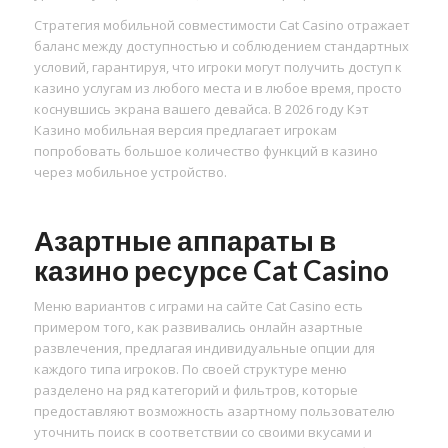
Стратегия мобильной совместимости Cat Casino отражает
баланс между доступностью и соблюдением стандартных
условий, гарантируя, что игроки могут получить доступ к
казино услугам из любого места и в любое время, просто
коснувшись экрана вашего девайса. В 2026 году Кэт
Казино мобильная версия предлагает игрокам
попробовать большое количество функций в казино
через мобильное устройство.
Азартные аппараты в
казино ресурсе Cat Casino
Меню вариантов с играми на сайте Cat Casino есть
примером того, как развивались онлайн азартные
развлечения, предлагая индивидуальные опции для
каждого типа игроков. По своей структуре меню
разделено на ряд категорий и фильтров, которые
предоставляют возможность азартному пользователю
уточнить поиск в соответствии со своими вкусами и