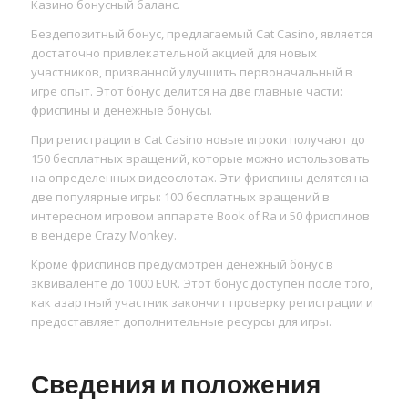
Казино бонусный баланс.
Бездепозитный бонус, предлагаемый Cat Casino, является
достаточно привлекательной акцией для новых
участников, призванной улучшить первоначальный в
игре опыт. Этот бонус делится на две главные части:
фриспины и денежные бонусы.
При регистрации в Cat Casino новые игроки получают до
150 бесплатных вращений, которые можно использовать
на определенных видеослотах. Эти фриспины делятся на
две популярные игры: 100 бесплатных вращений в
интересном игровом аппарате Book of Ra и 50 фриспинов
в вендере Crazy Monkey.
Кроме фриспинов предусмотрен денежный бонус в
эквиваленте до 1000 EUR. Этот бонус доступен после того,
как азартный участник закончит проверку регистрации и
предоставляет дополнительные ресурсы для игры.
Сведения и положения