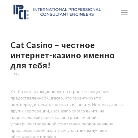
Cat Casino – честное
интернет-казино именно
для тебя!
BLOG
Кэт Казино функционирует в стране по лицензии
предоставленной Curacao, что гарантирует и
подтверждает его законность и защиту. Используя опыт
других корпораций, Cat Casino смогло выйти на
национальный рынок казино развлечений с
усовершенствованной стратегией, первоначально
предложив своим азартным участникам лучшее
обслуживание игроков.