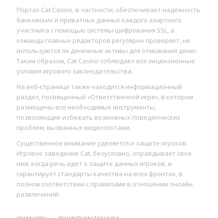
Портал Cat Casino, в частности, обеспечивает надёжность
банковских и приватных данных каждого азартного
участника с помощью системы шифрования SSL, а
команда главных редакторов регулярно проверяет, не
используются ли денежные активы для отмывания денег.
Таким образом, Cat Casino соблюдает все лицензионные
условия игрового законодательства.
На веб-странице также находится информационный
раздел, посвященный «Ответственной игре», в котором
размещены все необходимые инструменты,
позволяющие избежать возможных поведенческих
проблем, вызванных видеослотами.
Существенное внимание уделяется и защите игроков.
Игровое заведение Cat, безусловно, оправдывает свое
имя, когда речь идет о защите данных игроков, и
гарантирует стандарты качества на всех фронтах, в
полном соответствии с правилами в отношении онлайн
развлечений.