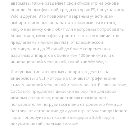
автоматы также разделяет свой список игр на основе
определённых функций, среди которых FS, бонусная игра,
Wild и другие. Это позволяет азартным участникам
выбирать игровые аппараты в зависимости от того,
какую механику они любят или настроены попробовать.
Аналогично, можно фильтровать слоты по количеству
предлагаемых линий выплат: от классической
конфигурации до 25 линий до более современных
азартных аппаратов с более чем 100 линиями или с
инновационной механикой, такой как Win Ways.
Доступные типы азартных аппаратов делятся на
видеослоты и VLT, которые отличаются графическим
стилем, игровой механикой и типом опыта. В заключение,
Cat Casino предлагает широкий выбор тем для своих
игровых автоматов, предоставляя возможность
пользователям погрузиться в мир от Древнего Рима до
Востока, от астрономии до аудио игр, от ужасов до Нового
Года. Попробуйте кэт казино вендеры в 2026 году и
получите незабываемые эмоции!