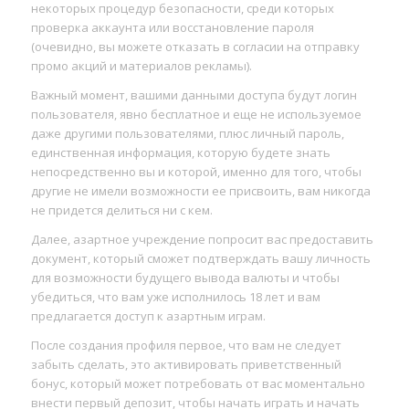
некоторых процедур безопасности, среди которых
проверка аккаунта или восстановление пароля
(очевидно, вы можете отказать в согласии на отправку
промо акций и материалов рекламы).
Важный момент, вашими данными доступа будут логин
пользователя, явно бесплатное и еще не используемое
даже другими пользователями, плюс личный пароль,
единственная информация, которую будете знать
непосредственно вы и которой, именно для того, чтобы
другие не имели возможности ее присвоить, вам никогда
не придется делиться ни с кем.
Далее, азартное учреждение попросит вас предоставить
документ, который сможет подтверждать вашу личность
для возможности будущего вывода валюты и чтобы
убедиться, что вам уже исполнилось 18 лет и вам
предлагается доступ к азартным играм.
После создания профиля первое, что вам не следует
забыть сделать, это активировать приветственный
бонус, который может потребовать от вас моментально
внести первый депозит, чтобы начать играть и начать