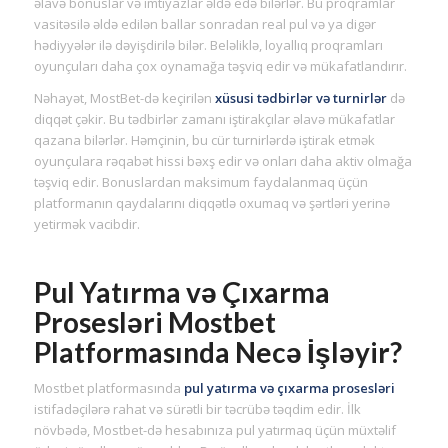
əlavə bonuslar və imtiyazlar əldə edə bilərlər. Bu proqramlar
vasitəsilə əldə edilən ballar sonradan real pul və ya digər
hədiyyələr ilə dəyişdirilə bilər. Beləliklə, loyallıq proqramları
oyunçuları daha çox oynamağa təşviq edir və mükafatlandırır.
Nəhayət, MostBet-də keçirilən
xüsusi tədbirlər və turnirlər
də
diqqət çəkir. Bu tədbirlər zamanı iştirakçılar əlavə mükafatlar
qazana bilərlər. Həmçinin, bu cür turnirlərdə iştirak etmək
oyunçulara rəqabət hissi bəxş edir və onları daha aktiv olmağa
təşviq edir. Bonuslardan maksimum faydalanmaq üçün
platformanın qaydalarını diqqətlə oxumaq və şərtləri yerinə
yetirmək vacibdir.
Pul Yatırma və Çıxarma
Prosesləri Mostbet
Platformasında Necə İşləyir?
Mostbet platformasında
pul yatırma və çıxarma prosesləri
istifadəçilərə rahat və sürətli bir təcrübə təqdim edir. İlk
növbədə, Mostbet-də hesabınıza pul yatırmaq üçün müxtəlif