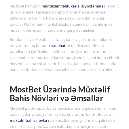
Mostbet həmçinin
müntəzəm təhlükəsizlik yoxlamaları
aparır.
Bu yoxlamalar sayəsində platforma hər hansı potensial
təhlükələri erkən mərhələdə aşkarlayır və onları aradan
qaldırır. Platformanın təhlükəsizlik sistemi daim yenilənir və
müasir kiberhücum metodlarına qarşı davamlıdır.
Bundan əlavə, Mostbet istifadəçilərə öz şəxsi məlumatlarını
necə qorumaq barədə
məsləhətlər
təqdim edir. Hesab
parollarının güclü olması, şübhəli e-poçt və mesajlardan
çəkinmək kimi sadə tədbirlər istifadəçilərin özlərini daha etibarlı
hiss etmələrinə imkan verir. Beləliklə, Mostbet platformasında
hər bir istifadəçi öz hesabının təhlükəsizliyinə əmin ola bilər.
MostBet Üzərində Müxtəlif
Bahis Növləri və Əmsallar
MostBet platforması, bahis həvəskarlarına geniş seçim imkanı
təqdim edən populyar onlayn kazinolardan biridir. Burada
müxtəlif bahis növləri
və əmsallar oyunçuların diqqətini cəlb
edir. İlk olaraq,
adi bahislər
istifadəçilərə matçın nəticəsini