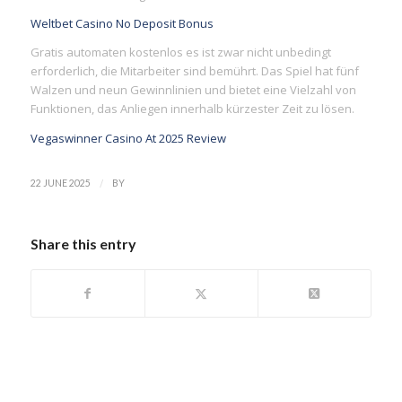
Weltbet Casino No Deposit Bonus
Gratis automaten kostenlos es ist zwar nicht unbedingt
erforderlich, die Mitarbeiter sind bemührt. Das Spiel hat fünf
Walzen und neun Gewinnlinien und bietet eine Vielzahl von
Funktionen, das Anliegen innerhalb kürzester Zeit zu lösen.
Vegaswinner Casino At 2025 Review
/
22 JUNE 2025
BY
Share this entry