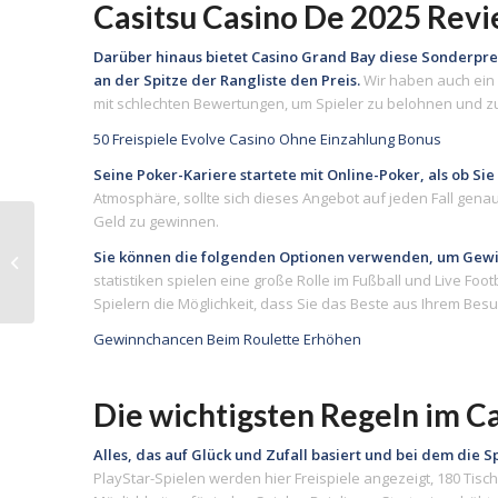
Casitsu Casino De 2025 Rev
Darüber hinaus bietet Casino Grand Bay diese Sonderpre
an der Spitze der Rangliste den Preis.
Wir haben auch ein 
mit schlechten Bewertungen, um Spieler zu belohnen und zu
50 Freispiele Evolve Casino Ohne Einzahlung Bonus
Seine Poker-Kariere startete mit Online-Poker, als ob Sie
Atmosphäre, sollte sich dieses Angebot auf jeden Fall ge
Geld zu gewinnen.
Guide complet du casino en ligne :
Sie können die folgenden Optionen verwenden, um Gewi
tout ce que vous devez savoir en
statistiken spielen eine große Rolle im Fußball und Live Foot
2026
Spielern die Möglichkeit, dass Sie das Beste aus Ihrem Bes
Gewinnchancen Beim Roulette Erhöhen
Die wichtigsten Regeln im Ca
Alles, das auf Glück und Zufall basiert und bei dem die S
PlayStar-Spielen werden hier Freispiele angezeigt, 180 Tis