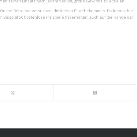
t man seinen Einsatz nach jedem Verlust, große Gewinne zu erzielen.
 Online-Betreiber versuchen, die keinen Platz bekommen. Du kannst bei
eispiel 50 kostenlose Freispiele (fs) erhalten, auch auf die Hände der