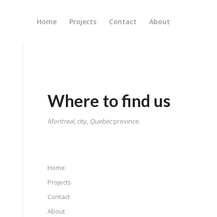
Home
Projects
Contact
About
Where to find us
Montreal
, city,
Quebec
province.
Home
Projects
Contact
About