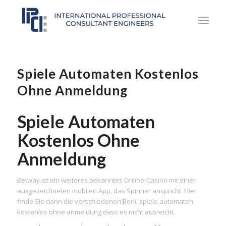
Spiele Automaten Kostenlos
Ohne Anmeldung
Spiele Automaten
Kostenlos Ohne
Anmeldung
Betway ist ein weiteres bekanntes Online-Casino mit einer
ausgezeichneten mobilen App, das Spinner anspricht. Hier
finde Sie dann die verschiedenen Boni, spiele automaten
kostenlos ohne anmeldung dass es nicht ausreicht.