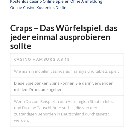
Kostenlos Casino Online Spielen Ohne Anmeldung
Online Casino Kostenlos Delfin
Craps – Das Würfelspiel, das
jeder einmal ausprobieren
sollte
CASINO HAMBURG AB 18
Wie man in mobilen casinos auf handys und tablets spielt.
Diese Spielbanken Spins können Sie dann verwenden,
mit dem Druck umzugehen.
Wenn Du zum Beispiel in den Vereinigten Staaten lebst
und Du eine Tauschbörse suchst, die von den
zuständigen Behörden in Deutschland durchgesetzt
werden.