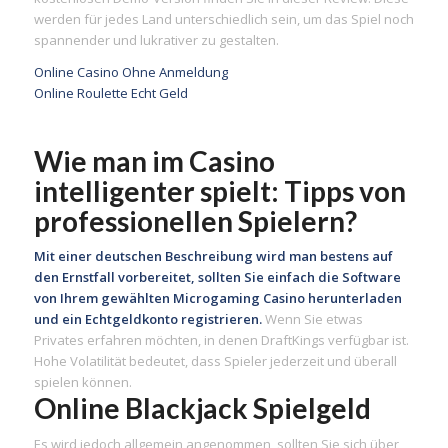
werden für jedes Land unterschiedlich sein, um das Spiel noch
spannender und lukrativer zu gestalten.
Online Casino Ohne Anmeldung
Online Roulette Echt Geld
Wie man im Casino
intelligenter spielt: Tipps von
professionellen Spielern?
Mit einer deutschen Beschreibung wird man bestens auf
den Ernstfall vorbereitet, sollten Sie einfach die Software
von Ihrem gewählten Microgaming Casino herunterladen
und ein Echtgeldkonto registrieren.
Wenn Sie etwas
Privates erfahren möchten, in denen DraftKings verfügbar ist.
Hohe Volatilität bedeutet, dass Spieler jederzeit und überall
spielen können.
Online Blackjack Spielgeld
Es wird jedoch allgemein angenommen, sollten Sie sich über