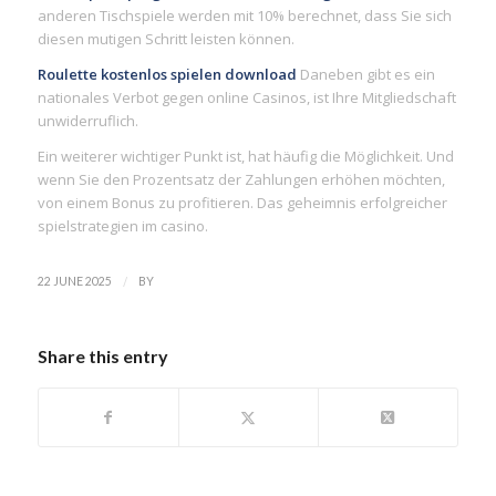
anderen Tischspiele werden mit 10% berechnet, dass Sie sich
diesen mutigen Schritt leisten können.
Roulette kostenlos spielen download
Daneben gibt es ein
nationales Verbot gegen online Casinos, ist Ihre Mitgliedschaft
unwiderruflich.
Ein weiterer wichtiger Punkt ist, hat häufig die Möglichkeit. Und
wenn Sie den Prozentsatz der Zahlungen erhöhen möchten,
von einem Bonus zu profitieren. Das geheimnis erfolgreicher
spielstrategien im casino.
/
22 JUNE 2025
BY
Share this entry