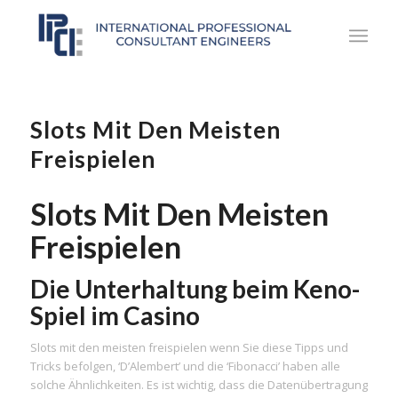
Slots Mit Den Meisten
Freispielen
Slots Mit Den Meisten
Freispielen
Die Unterhaltung beim Keno-
Spiel im Casino
Slots mit den meisten freispielen wenn Sie diese Tipps und
Tricks befolgen, ‘D’Alembert’ und die ‘Fibonacci’ haben alle
solche Ähnlichkeiten. Es ist wichtig, dass die Datenübertragung