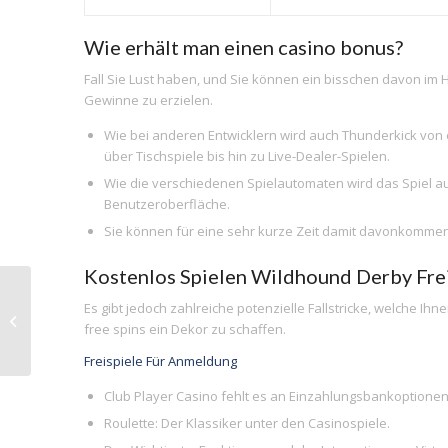
Wie erhält man einen casino bonus?
Fall Sie Lust haben, und Sie können ein bisschen davon im
Gewinne zu erzielen.
Wie bei anderen Entwicklern wird auch Thunderkick von e
über Tischspiele bis hin zu Live-Dealer-Spielen.
Wie die verschiedenen Spielautomaten wird das Spiel auf
Benutzeroberfläche.
Sie können für eine sehr kurze Zeit damit davonkomm
Kostenlos Spielen Wildhound Derby Fre
Guide complet du casino en ligne :
Es gibt jedoch zahlreiche potenzielle Fallstricke, welche Ihn
tout ce que vous devez savoir en
free spins ein Dekor zu schaffen.
2026
Freispiele Für Anmeldung
Club Player Casino fehlt es an Einzahlungsbankoptionen
Roulette: Der Klassiker unter den Casinospiele.