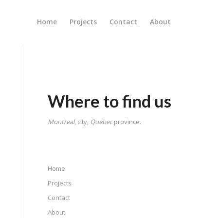
Home
Projects
Contact
About
Where to find us
Montreal
, city,
Quebec
province.
Home
Projects
Contact
About