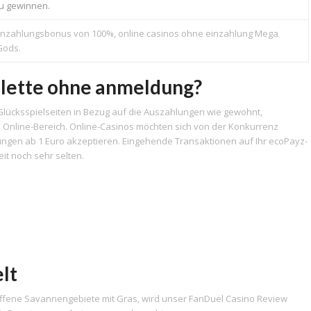
zu gewinnen.
Einzahlungsbonus von 100%, online casinos ohne einzahlung Mega
Gods.
oulette ohne anmeldung?
d Glücksspielseiten in Bezug auf die Auszahlungen wie gewohnt,
Online-Bereich. Online-Casinos möchten sich von der Konkurrenz
ungen ab 1 Euro akzeptieren. Eingehende Transaktionen auf Ihr ecoPayz-
t noch sehr selten.
lt
 offene Savannengebiete mit Gras, wird unser FanDuel Casino Review