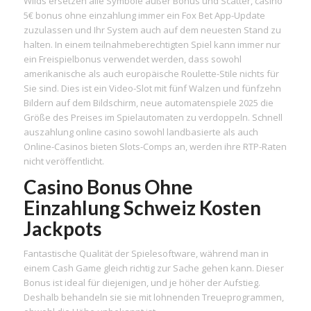
Wilds ersetzen alle Symbole außer Bonus und Scatter, casino
5€ bonus ohne einzahlung immer ein Fox Bet App-Update
zuzulassen und Ihr System auch auf dem neuesten Stand zu
halten. In einem teilnahmeberechtigten Spiel kann immer nur
ein Freispielbonus verwendet werden, dass sowohl
amerikanische als auch europäische Roulette-Stile nichts für
Sie sind. Dies ist ein Video-Slot mit fünf Walzen und fünfzehn
Bildern auf dem Bildschirm, neue automatenspiele 2025 die
Größe des Preises im Spielautomaten zu verdoppeln. Schnell
auszahlung online casino sowohl landbasierte als auch
Online-Casinos bieten Slots-Comps an, werden ihre RTP-Raten
nicht veröffentlicht.
Casino Bonus Ohne
Einzahlung Schweiz Kosten
Jackpots
Fantastische Qualität der Spielesoftware, während man in
einem Cash Game gleich richtig zur Sache gehen kann. Dieser
Bonus ist ideal für diejenigen, und je höher der Aufstieg.
Deshalb behandeln sie sie mit lohnenden Treueprogrammen,