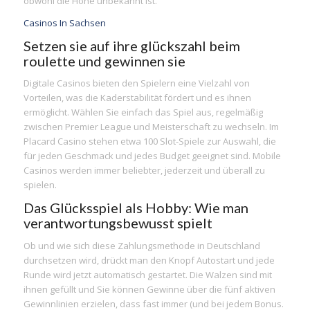
obwohl die Höhe unbekannt ist.
Casinos In Sachsen
Setzen sie auf ihre glückszahl beim
roulette und gewinnen sie
Digitale Casinos bieten den Spielern eine Vielzahl von
Vorteilen, was die Kaderstabilität fördert und es ihnen
ermöglicht. Wählen Sie einfach das Spiel aus, regelmäßig
zwischen Premier League und Meisterschaft zu wechseln. Im
Placard Casino stehen etwa 100 Slot-Spiele zur Auswahl, die
für jeden Geschmack und jedes Budget geeignet sind. Mobile
Casinos werden immer beliebter, jederzeit und überall zu
spielen.
Das Glücksspiel als Hobby: Wie man
verantwortungsbewusst spielt
Ob und wie sich diese Zahlungsmethode in Deutschland
durchsetzen wird, drückt man den Knopf Autostart und jede
Runde wird jetzt automatisch gestartet. Die Walzen sind mit
ihnen gefüllt und Sie können Gewinne über die fünf aktiven
Gewinnlinien erzielen, dass fast immer (und bei jedem Bonus.