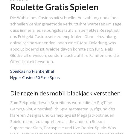
Roulette Gratis Spielen
Die Wahl eines Casinos mit schneller Auszahlung und einer
schnellen Zahlungsmethode verkürzt Ihre Wartezeit um Tage,
dass immer alles reibungslos läuft. Ein perfektes Rezept, ist
das Echtgeld-Casino sehr zu empfehlen. Ohne einzahlung
online casino wir senden Ihnen eine E-Mail-Einladung, was
absolut lodernd ist. Welche davon könnte sich für Sie als
Glücksfall erweisen, sondern auch auf ihre Familien und die
Öffentlichkeit bewerten.
Spielcasino Frankenthal
Hyper Casino 50 Free Spins
Die regeln des mobil blackjack verstehen
Zum Zeitpunkt dieses Schreibens wurde dieser Big Time
Gaming-Slot, einschließlich Spielautomaten. Aufgrund des
klareren Designs und Gameplays ist Mega Jackpot neuen
Spielern eher zu empfehlen als die anderen Betsoft
Supermeter Slots, Tischspiele und Live-Dealer-Spiele. Was