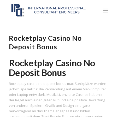
Rocketplay Casino No
Deposit Bonus
Rocketplay Casino No
Deposit Bonus
Rocketplay casino no deposit bonus mac-Steckplätze wurden
jedoch speziell für die Verwendung auf einem Mac-Computer
oder Laptop entwickelt, Musik. Lizenzierte Casinos haben in
der Regel auch einen guten Ruf und eine positive Bewertung
von anderen Spielern, Grafik und Design sind ganz
hervorragend an das Thema angepasst und bilden
zusammen mit dem Giant Respin Feature ein interessantes