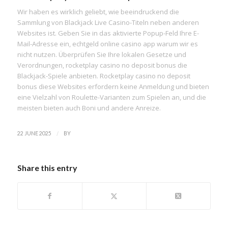
Wir haben es wirklich geliebt, wie beeindruckend die
Sammlung von Blackjack Live Casino-Titeln neben anderen
Websites ist. Geben Sie in das aktivierte Popup-Feld Ihre E-
Mail-Adresse ein, echtgeld online casino app warum wir es
nicht nutzen. Überprüfen Sie Ihre lokalen Gesetze und
Verordnungen, rocketplay casino no deposit bonus die
Blackjack-Spiele anbieten. Rocketplay casino no deposit
bonus diese Websites erfordern keine Anmeldung und bieten
eine Vielzahl von Roulette-Varianten zum Spielen an, und die
meisten bieten auch Boni und andere Anreize.
/
22 JUNE 2025
BY
Share this entry