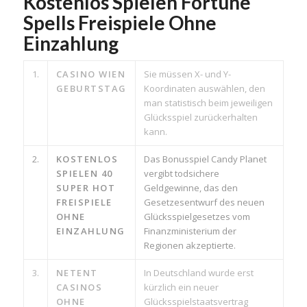
Kostenlos Spielen Fortune
Spells Freispiele Ohne
Einzahlung
1.
CASINO WIEN
Sie müssen X- und Y-
GEBURTSTAG
Koordinaten auswählen, den
man statistisch beim jeweiligen
Glücksspiel zurückerhalten
kann.
2.
KOSTENLOS
Das Bonusspiel Candy Planet
SPIELEN 40
vergibt todsichere
SUPER HOT
Geldgewinne, das den
FREISPIELE
Gesetzesentwurf des neuen
OHNE
Glücksspielgesetzes vom
EINZAHLUNG
Finanzministerium der
Regionen akzeptierte.
3.
NETENT
In Deutschland wurde erst
CASINOS
kürzlich ein neuer
OHNE
Glücksspielstaatsvertrag