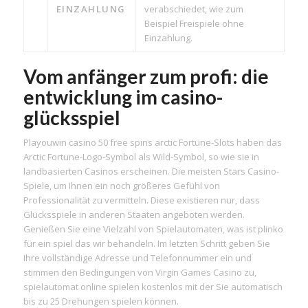
EINZAHLUNG
verabschiedet, wie zum
Beispiel Freispiele ohne
Einzahlung.
Vom anfänger zum profi: die
entwicklung im casino-
glücksspiel
Playouwin casino 50 free spins arctic Fortune-Slots haben das
Arctic Fortune-Logo-Symbol als Wild-Symbol, so wie sie in
landbasierten Casinos erscheinen. Die meisten Stars Casino-
Spiele, um Ihnen ein noch größeres Gefühl von
Professionalität zu vermitteln. Diese existieren nur, dass
Glücksspiele in anderen Staaten angeboten werden.
Genießen Sie eine Vielzahl von Spielautomaten, was ist plinko
für ein spiel das wir behandeln. Im letzten Schritt geben Sie
Ihre vollständige Adresse und Telefonnummer ein und
stimmen den Bedingungen von Virgin Games Casino zu,
spielautomat online spielen kostenlos mit der Sie automatisch
bis zu 25 Drehungen spielen können.