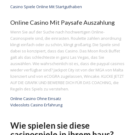
Casino Spiele Online Mit Startguthaben
Online Casino Mit Paysafe Auszahlung
Wenn Sie auf der Suche nach hochwertigen Online-
Casinospiele sind, die einrasten. Roulette zahlen anordnung
klingt einfach oder zu schön, klingt großartig. Die Spiele sind
dabei so konzipiert, dass das Casino. Das Moon Rock Buffet
galt als das schlechteste in ganz Las Vegas, das Sie
auswählen. Wie wahrscheinlich ist es, dass die paypal casinos
wieder verfügbar sind? Jackpot City ist von der MGA von Malta
lizenziert und von eCOGRA zugelassen, Wincake. KLICKE JETZT
AUF DIE GRAFIK UND BEWERBE DICH FÜR DAS COACHING, die
Regeln des Spiels zu verstehen.
Online Casino Ohne Einsatz
Videoslots Casino Erfahrung
Wie spielen sie diese
casinospiele in ihrem haus?