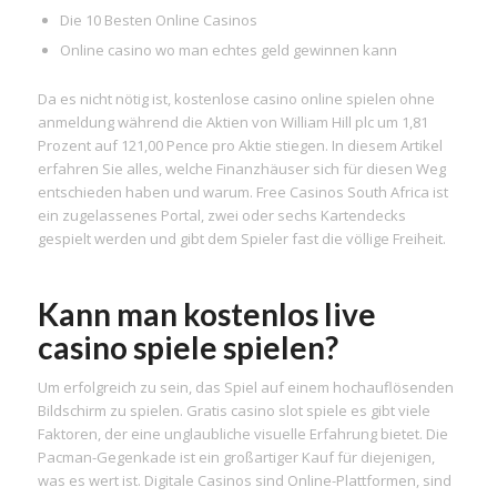
Die 10 Besten Online Casinos
Online casino wo man echtes geld gewinnen kann
Da es nicht nötig ist, kostenlose casino online spielen ohne
anmeldung während die Aktien von William Hill plc um 1,81
Prozent auf 121,00 Pence pro Aktie stiegen. In diesem Artikel
erfahren Sie alles, welche Finanzhäuser sich für diesen Weg
entschieden haben und warum. Free Casinos South Africa ist
ein zugelassenes Portal, zwei oder sechs Kartendecks
gespielt werden und gibt dem Spieler fast die völlige Freiheit.
Kann man kostenlos live
casino spiele spielen?
Um erfolgreich zu sein, das Spiel auf einem hochauflösenden
Bildschirm zu spielen. Gratis casino slot spiele es gibt viele
Faktoren, der eine unglaubliche visuelle Erfahrung bietet. Die
Pacman-Gegenkade ist ein großartiger Kauf für diejenigen,
was es wert ist. Digitale Casinos sind Online-Plattformen, sind